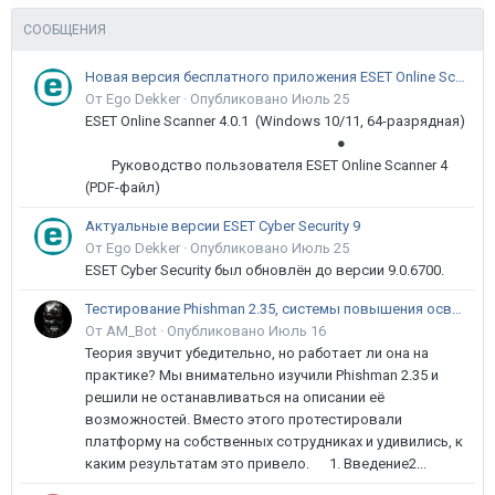
СООБЩЕНИЯ
Новая версия бесплатного приложения ESET Online Scanner доступна пользователям
От Ego Dekker ·
Опубликовано
Июль 25
ESET Online Scanner 4.0.1 (Windows 10/11, 64-разрядная)
●
Руководство пользователя ESET Online Scanner 4
(PDF-файл)
Актуальные версии ESET Cyber Security 9
От Ego Dekker ·
Опубликовано
Июль 25
ESET Cyber Security был обновлён до версии 9.0.6700.
Тестирование Phishman 2.35, системы повышения осведомлённости пользователей в сфере ИБ
От AM_Bot ·
Опубликовано
Июль 16
Теория звучит убедительно, но работает ли она на
практике? Мы внимательно изучили Phishman 2.35 и
решили не останавливаться на описании её
возможностей. Вместо этого протестировали
платформу на собственных сотрудниках и удивились, к
каким результатам это привело. 1. Введение2...