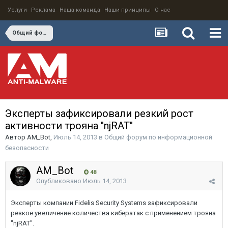
Услуги
Реклама
Наша команда
Наши принципы
О нас
Общий форум по информационной безопасности
Эксперты зафиксировали резкий рост
активности трояна "njRAT"
Автор
AM_Bot
,
Июль 14, 2013
в
Общий форум по информационной
безопасности
AM_Bot
48
Опубликовано
Июль 14, 2013
Эксперты компании Fidelis Security Systems зафиксировали
резкое увеличение количества кибератак с применением трояна
"njRAT".