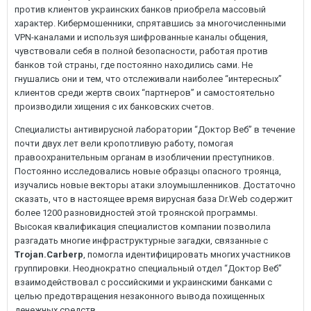
против клиентов украинских банков приобрела массовый
характер. Кибермошенники, спрятавшись за многочисленными
VPN-каналами и используя шифрованные каналы общения,
чувствовали себя в полной безопасности, работая против
банков той страны, где постоянно находились сами. Не
гнушались они и тем, что отслеживали наиболее “интересных”
клиентов среди жертв своих “партнеров” и самостоятельно
производили хищения с их банковских счетов.
Специалисты антивирусной лаборатории “Доктор Веб” в течение
почти двух лет вели кропотливую работу, помогая
правоохранительным органам в изобличении преступников.
Постоянно исследовались новые образцы опасного троянца,
изучались новые векторы атаки злоумышленников. Достаточно
сказать, что в настоящее время вирусная база Dr.Web содержит
более 1200 разновидностей этой троянской программы.
Высокая квалификация специалистов компании позволила
разгадать многие инфраструктурные загадки, связанные с
Trojan.Carberp
, помогла идентифицировать многих участников
группировки. Неоднократно специальный отдел “Доктор Веб”
взаимодействовал с российскими и украинскими банками с
целью предотвращения незаконного вывода похищенных
денежных средств.