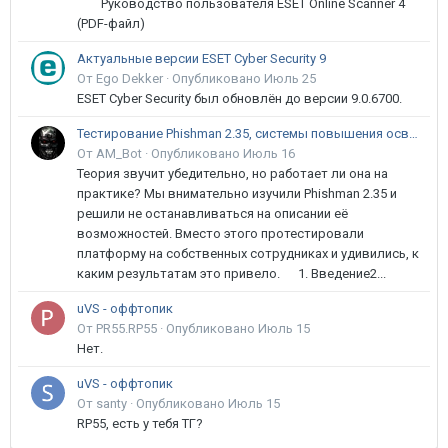
Руководство пользователя ESET Online Scanner 4
(PDF-файл)
Актуальные версии ESET Cyber Security 9
От Ego Dekker ·
Опубликовано
Июль 25
ESET Cyber Security был обновлён до версии 9.0.6700.
Тестирование Phishman 2.35, системы повышения осведомлённости пользователей в сфере ИБ
От AM_Bot ·
Опубликовано
Июль 16
Теория звучит убедительно, но работает ли она на
практике? Мы внимательно изучили Phishman 2.35 и
решили не останавливаться на описании её
возможностей. Вместо этого протестировали
платформу на собственных сотрудниках и удивились, к
каким результатам это привело. 1. Введение2...
uVS - оффтопик
От PR55.RP55 ·
Опубликовано
Июль 15
Нет.
uVS - оффтопик
От santy ·
Опубликовано
Июль 15
RP55, есть у тебя ТГ?