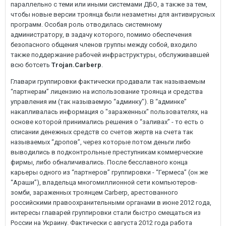
параллельно с теми или иными системами ДБО, а также за тем,
чтобы новые версии троянца были незаметны для антивирусных
программ. Особая роль отводилась системному
администратору, в задачу которого, помимо обеспечения
безопасного общения членов группы между собой, входило
также поддержание рабочей инфраструктуры, обслуживавшей
всю ботсеть
Trojan.Carberp
.
Главари группировки фактически продавали так называемым
“партнерам” лицензию на использование троянца и средства
управления им (так называемую “админку”). В “админке”
накапливалась информация о "зараженных" пользователях, на
основе которой принимались решения о “заливах” - то есть о
списании денежных средств со счетов жертв на счета так
называемых “дропов”, через которые потом деньги либо
выводились в подконтрольные преступникам коммерческие
фирмы, либо обналичивались. После бесславного конца
карьеры одного из “партнеров” группировки - “Гермеса” (он же
“Араши”), владельца многомиллионной сети компьютеров-
зомби, зараженных троянцем Carberp, арестованного
российскими правоохранительными органами в июне 2012 года,
интересы главарей группировки стали быстро смещаться из
России на Украину. Фактически с августа 2012 года работа