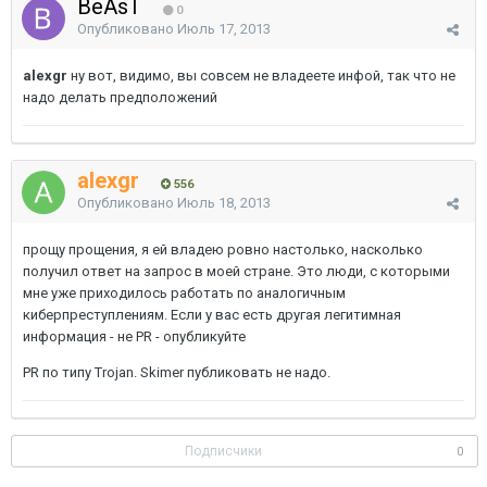
BeAsT
0
Опубликовано
Июль 17, 2013
alexgr
ну вот, видимо, вы совсем не владеете инфой, так что не
надо делать предположений
alexgr
556
Опубликовано
Июль 18, 2013
прощу прощения, я ей владею ровно настолько, насколько
получил ответ на запрос в моей стране. Это люди, с которыми
мне уже приходилось работать по аналогичным
киберпреступлениям. Если у вас есть другая легитимная
информация - не PR - опубликуйте
PR по типу Trojan. Skimer публиковать не надо.
Подписчики
0