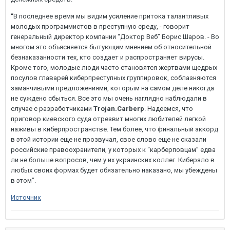
“В последнее время мы видим усиление притока талантливых
молодых программистов в преступную среду, - говорит
генеральный директор компании “Доктор Веб” Борис Шаров. - Во
многом это объясняется бытующим мнением об относительной
безнаказанности тех, кто создает и распространяет вирусы.
Кроме того, молодые люди часто становятся жертвами щедрых
посулов главарей киберпреступных группировок, соблазняются
заманчивыми предложениями, которым на самом деле никогда
не суждено сбыться. Все это мы очень наглядно наблюдали в
случае с разработчиками
Trojan.Carberp
. Надеемся, что
приговор киевского суда отрезвит многих любителей легкой
наживы в киберпространстве. Тем более, что финальный аккорд
в этой истории еще не прозвучал, свое слово еще не сказали
российские правоохранители, у которых к “карберповцам” едва
ли не больше вопросов, чем у их украинских коллег. Киберзло в
любых своих формах будет обязательно наказано, мы убеждены
в этом”.
Источник