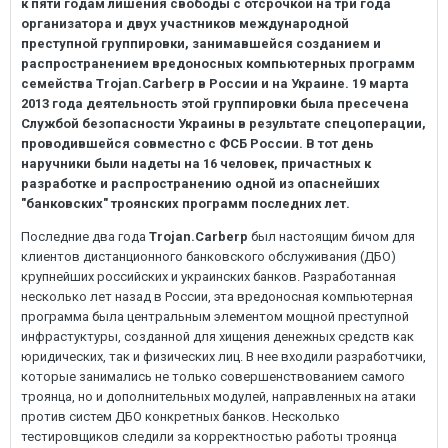
к пяти годам лишения свободы с отсрочкой на три года
организатора и двух участников международной
преступной группировки, занимавшейся созданием и
распространением вредоносных компьютерных программ
семейства
Trojan.Carberp
в России и на Украине. 19 марта
2013 года деятельность этой группировки была пресечена
Службой безопасности Украины в результате спецоперации,
проводившейся совместно с ФСБ России. В тот день
наручники были надеты на 16 человек, причастных к
разработке и распространению одной из опаснейших
"банковских" троянских программ последних лет.
Последние два года
Trojan.Carberp
был настоящим бичом для
клиентов дистанционного банковского обслуживания (ДБО)
крупнейших российских и украинских банков. Разработанная
несколько лет назад в России, эта вредоносная компьютерная
программа была центральным элементом мощной преступной
инфрастуктуры, созданной для хищения денежных средств как
юридических, так и физических лиц. В нее входили разработчики,
которые занимались не только совершенствованием самого
троянца, но и дополнительных модулей, направленных на атаки
против систем ДБО конкретных банков. Несколько
тестировщиков следили за корректностью работы троянца