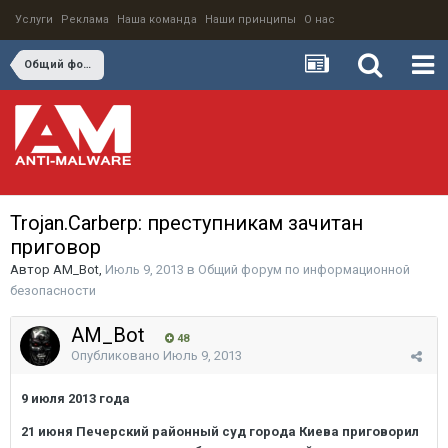
Услуги
Реклама
Наша команда
Наши принципы
О нас
Общий форум по информационной безопасности
Trojan.Carberp: преступникам зачитан
приговор
Автор
AM_Bot
,
Июль 9, 2013
в
Общий форум по информационной
безопасности
AM_Bot
48
Опубликовано
Июль 9, 2013
9 июля 2013 года
21 июня Печерский районный суд города Киева приговорил