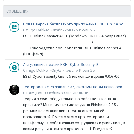
СООБЩЕНИЯ
Новая версия бесплатного приложения ESET Online Scanner доступна пользователям
От Ego Dekker ·
Опубликовано
Июль 25
ESET Online Scanner 4.0.1 (Windows 10/11, 64-разрядная)
●
Руководство пользователя ESET Online Scanner 4
(PDF-файл)
Актуальные версии ESET Cyber Security 9
От Ego Dekker ·
Опубликовано
Июль 25
ESET Cyber Security был обновлён до версии 9.0.6700.
Тестирование Phishman 2.35, системы повышения осведомлённости пользователей в сфере ИБ
От AM_Bot ·
Опубликовано
Июль 16
Теория звучит убедительно, но работает ли она на
практике? Мы внимательно изучили Phishman 2.35 и
решили не останавливаться на описании её
возможностей. Вместо этого протестировали
платформу на собственных сотрудниках и удивились, к
каким результатам это привело. 1. Введение2...