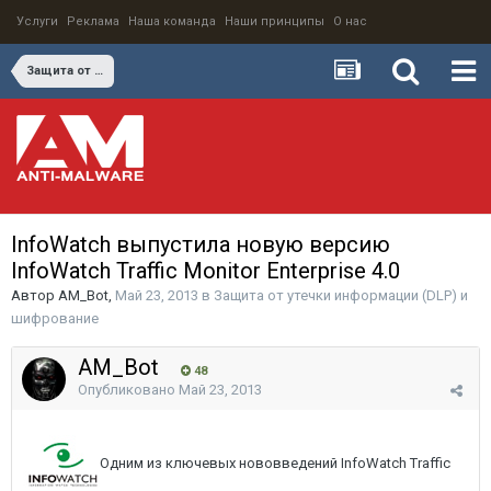
Услуги
Реклама
Наша команда
Наши принципы
О нас
Защита от утечки информации (DLP) и шифрование
InfoWatch выпустила новую версию
InfoWatch Traffic Monitor Enterprise 4.0
Автор
AM_Bot
,
Май 23, 2013
в
Защита от утечки информации (DLP) и
шифрование
AM_Bot
48
Опубликовано
Май 23, 2013
Одним из ключевых нововведений InfoWatch Traffic