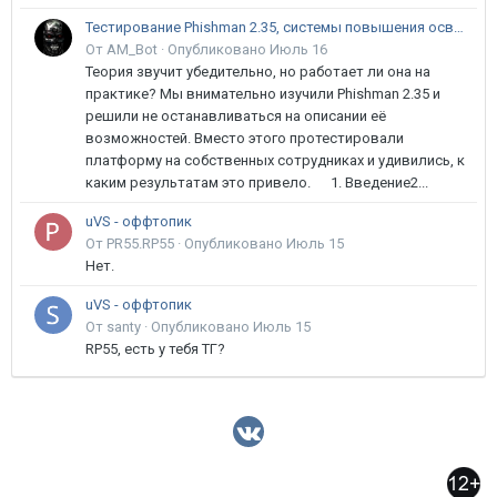
Тестирование Phishman 2.35, системы повышения осведомлённости пользователей в сфере ИБ
От AM_Bot ·
Опубликовано
Июль 16
Теория звучит убедительно, но работает ли она на
практике? Мы внимательно изучили Phishman 2.35 и
решили не останавливаться на описании её
возможностей. Вместо этого протестировали
платформу на собственных сотрудниках и удивились, к
каким результатам это привело. 1. Введение2...
uVS - оффтопик
От PR55.RP55 ·
Опубликовано
Июль 15
Нет.
uVS - оффтопик
От santy ·
Опубликовано
Июль 15
RP55, есть у тебя ТГ?