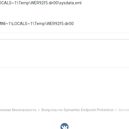
CALS~1\Temp\WER92f5.dir00\sysdata.xml
MINI~1\LOCALS~1\Temp\WER92f5.dir00
ионная безопасность
Вопросы по Symantec Endpoint Protection
Висне