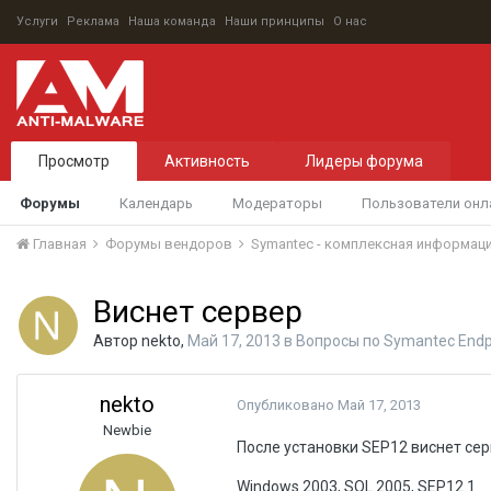
Услуги
Реклама
Наша команда
Наши принципы
О нас
Просмотр
Активность
Лидеры форума
Форумы
Календарь
Модераторы
Пользователи онл
Главная
Форумы вендоров
Symantec - комплексная информац
Виснет сервер
Автор
nekto
,
Май 17, 2013
в
Вопросы по Symantec Endpo
nekto
Опубликовано
Май 17, 2013
Newbie
После установки SEP12 виснет серв
Windows 2003, SQL 2005, SEP12.1