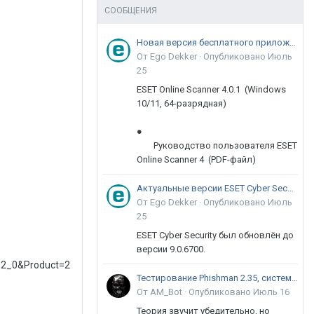
СООБЩЕНИЯ
Новая версия бесплатного приложения ESET Online Scanner доступна пользователям
От Ego Dekker ·
Опубликовано
Июль
25
ESET Online Scanner 4.0.1 (Windows
10/11, 64-разрядная)
●
Руководство пользователя ESET
Online Scanner 4 (PDF-файл)
Актуальные версии ESET Cyber Security 9
От Ego Dekker ·
Опубликовано
Июль
25
ESET Cyber Security был обновлён до
версии 9.0.6700.
2_0&Product=2
Тестирование Phishman 2.35, системы повышения осведомлённости пользователей в сфере ИБ
От AM_Bot ·
Опубликовано
Июль 16
Теория звучит убедительно, но