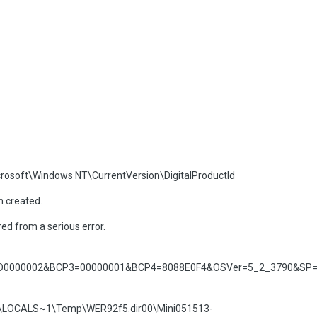
osoft\Windows NT\CurrentVersion\DigitalProductId
n created.
d from a serious error.
D0000002&BCP3=00000001&BCP4=8088E0F4&OSVer=5_2_3790&SP=
\LOCALS~1\Temp\WER92f5.dir00\Mini051513-