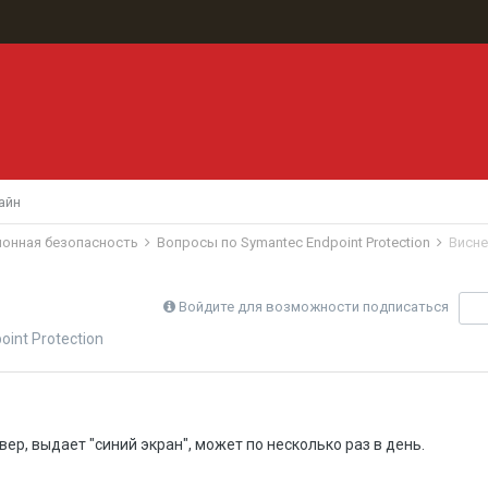
айн
ионная безопасность
Вопросы по Symantec Endpoint Protection
Висне
Войдите для возможности подписаться
П
int Protection
ер, выдает "синий экран", может по несколько раз в день.