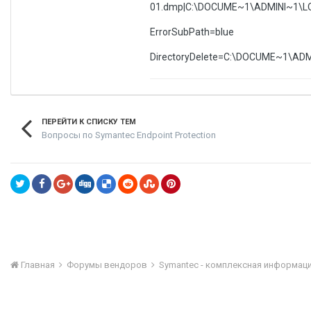
01.dmp|C:\DOCUME~1\ADMINI~1\LO
ErrorSubPath=blue
DirectoryDelete=C:\DOCUME~1\AD
ПЕРЕЙТИ К СПИСКУ ТЕМ
Вопросы по Symantec Endpoint Protection
Главная
Форумы вендоров
Symantec - комплексная информац