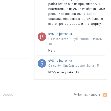
работает ли она на практике? Мы
внимательно изучили Phishman 2.35 и
решили не останавливаться на
описании её возможностей. Вместо
этого протестировали платформу...
uVS - оффтопик
От PR55.RP55 ·
Опубликовано
Июль
15
Нет.
uVS - оффтопик
От santy ·
Опубликовано
Июль 15
RP55, есть у тебя ТГ?
т сервер
Вся активность