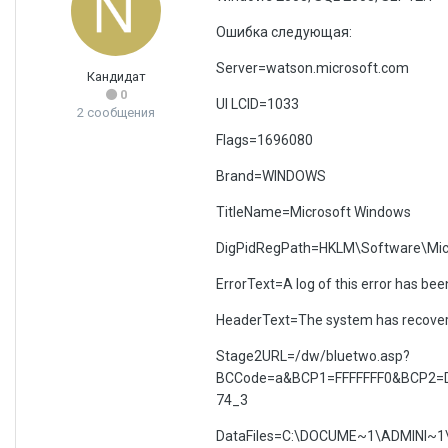
Ошибка следующая:
Server=watson.microsoft.com
Кандидат
0
UI LCID=1033
2 сообщения
Flags=1696080
Brand=WINDOWS
TitleName=Microsoft Windows
DigPidRegPath=HKLM\Software\Micr
ErrorText=A log of this error has bee
HeaderText=The system has recovere
Stage2URL=/dw/bluetwo.asp?
BCCode=a&BCP1=FFFFFFF0&BCP2=
74_3
DataFiles=C:\DOCUME~1\ADMINI~1