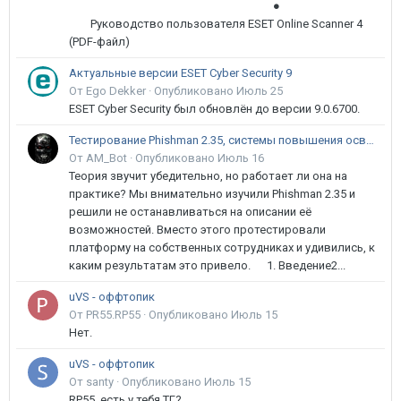
●
Руководство пользователя ESET Online Scanner 4
(PDF-файл)
Актуальные версии ESET Cyber Security 9
От Ego Dekker ·
Опубликовано
Июль 25
ESET Cyber Security был обновлён до версии 9.0.6700.
Тестирование Phishman 2.35, системы повышения осведомлённости пользователей в сфере ИБ
От AM_Bot ·
Опубликовано
Июль 16
Теория звучит убедительно, но работает ли она на
практике? Мы внимательно изучили Phishman 2.35 и
решили не останавливаться на описании её
возможностей. Вместо этого протестировали
платформу на собственных сотрудниках и удивились, к
каким результатам это привело. 1. Введение2...
uVS - оффтопик
От PR55.RP55 ·
Опубликовано
Июль 15
Нет.
uVS - оффтопик
От santy ·
Опубликовано
Июль 15
RP55, есть у тебя ТГ?