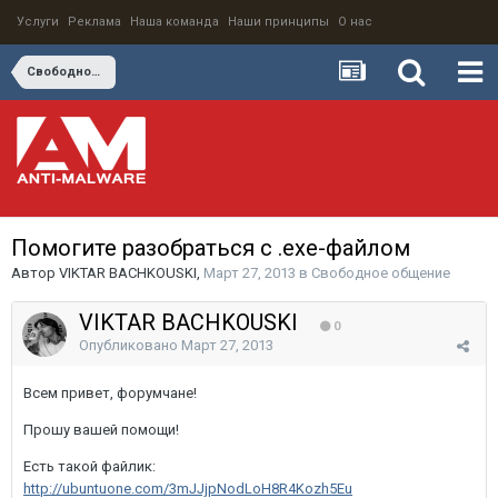
Услуги
Реклама
Наша команда
Наши принципы
О нас
Свободное общение
Помогите разобраться с .exe-файлом
Автор
VIKTAR BACHKOUSKI
,
Март 27, 2013
в
Свободное общение
VIKTAR BACHKOUSKI
0
Опубликовано
Март 27, 2013
Всем привет, форумчане!
Прошу вашей помощи!
Есть такой файлик:
http://ubuntuone.com/3mJJjpNodLoH8R4Kozh5Eu