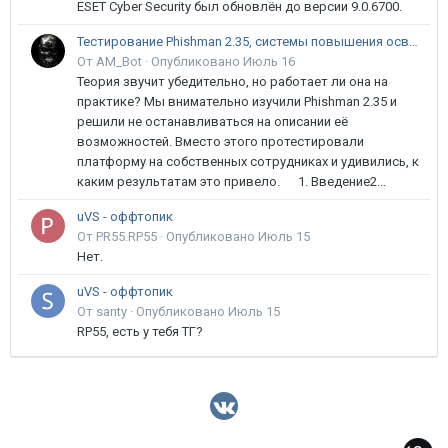
ESET Cyber Security был обновлён до версии 9.0.6700.
Тестирование Phishman 2.35, системы повышения осведомлённости пользователей в сфере ИБ
От AM_Bot ·
Опубликовано
Июль 16
Теория звучит убедительно, но работает ли она на
практике? Мы внимательно изучили Phishman 2.35 и
решили не останавливаться на описании её
возможностей. Вместо этого протестировали
платформу на собственных сотрудниках и удивились, к
каким результатам это привело. 1. Введение2...
uVS - оффтопик
От PR55.RP55 ·
Опубликовано
Июль 15
Нет.
uVS - оффтопик
От santy ·
Опубликовано
Июль 15
RP55, есть у тебя ТГ?