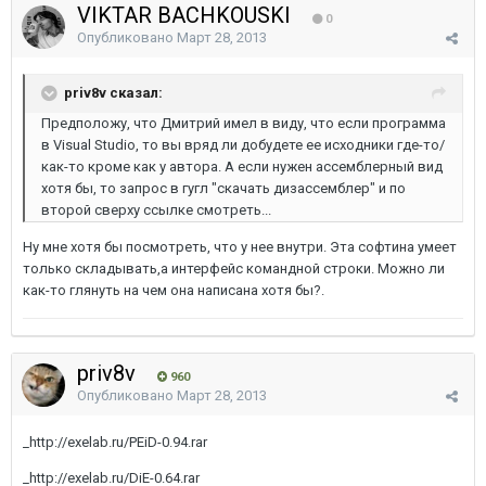
VIKTAR BACHKOUSKI
0
Опубликовано
Март 28, 2013
priv8v сказал:
Предположу, что Дмитрий имел в виду, что если программа
в Visual Studio, то вы вряд ли добудете ее исходники где-то/
как-то кроме как у автора. А если нужен ассемблерный вид
хотя бы, то запрос в гугл "скачать дизассемблер" и по
второй сверху ссылке смотреть...
Ну мне хотя бы посмотреть, что у нее внутри. Эта софтина умеет
только складывать,а интерфейс командной строки. Можно ли
как-то глянуть на чем она написана хотя бы?.
priv8v
960
Опубликовано
Март 28, 2013
_http://exelab.ru/PEiD-0.94.rar
_http://exelab.ru/DiE-0.64.rar