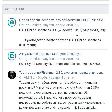
СООБЩЕНИЯ
Новая версия бесплатного приложения ESET Online Scanner доступна пользователям
От Ego Dekker ·
Опубликовано
Июль 25
ESET Online Scanner 4.0.1 (Windows 10/11, 64-разрядная)
●
Руководство пользователя ESET Online Scanner 4
(PDF-файл)
Актуальные версии ESET Cyber Security 9
От Ego Dekker ·
Опубликовано
Июль 25
ESET Cyber Security был обновлён до версии 9.0.6700.
Тестирование Phishman 2.35, системы повышения осведомлённости пользователей в сфере ИБ
От AM_Bot ·
Опубликовано
Июль 16
Теория звучит убедительно, но работает ли она на
практике? Мы внимательно изучили Phishman 2.35 и
решили не останавливаться на описании её
возможностей. Вместо этого протестировали
платформу на собственных сотрудниках и удивились, к
каким результатам это привело. 1. Введение2...