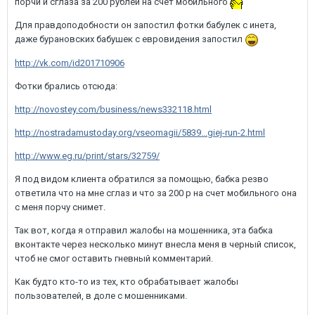
порчи и сглаза за 200 рублей на счет мобильного
Для правдоподобности он запостил фотки бабулек с инета,
даже бурановских бабушек с евровидения запостил
http://vk.com/id201710906
Фотки брались отсюда:
http://novostey.com/business/news332118.html
http://nostradamustoday.org/vseomagii/5839...giej-run-2.html
http://www.eg.ru/print/stars/32759/
Я под видом клиента обратился за помощью, бабка резво
ответила что на мне сглаз и что за 200 р на счет мобильного она
с меня порчу снимет.
Так вот, когда я отправил жалобы на мошенника, эта бабка
вконтакте через несколько минут внесла меня в черный список,
чтоб не смог оставить гневный комментарий.
Как будто кто-то из тех, кто обрабатывает жалобы
пользователей, в доле с мошенниками.