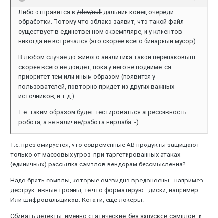
Либо отправится в
/dev/null
дальний конец очереди
обработки. Потому что облако заявит, что такой файл
существует в единственном экземпляре, и у клиентов
никогда не встречался (это скорее всего бинарный мусор).
В любом случае до живого аналитика такой перепаковыш
скорее всего не дойдет, пока у него не поднимется
приоритет тем или иным образом (появится у
пользователей, повторно придет из других важных
источников, и т.д.).
Т.е. таким образом будет тестироваться агрессивность
робота, а не наличие/работа вирлаба :-)
Т.е. презюмируется, что современные АВ продукты защищают
только от массовых угроз, при таргетированных атаках
(единичных) рассылка сэмплов вендорам бессмысленна?
Надо брать сэмплы, которые очевидно вредоносны - например
деструктивные трояны, те что форматируют диски, например.
Или шифровальщиков. Кстати, еще локеры.
Сбивать детекты, именно статические, без запусков сэмплов, и