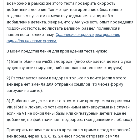
возможно в рамках же этого теста проверить скорость
добавления лечения. Так же при тестирование обязательно
отдельным пунктом отмечать уведомляет ли вирлаб о
добавление детекта. Уверен, что у АМ уже есть опыт проведения
подобных тестов, но листать целиком раздел поленился и
нашёл пока только тему:
Сравнение скорости реагирования
вирлабов на новые угрозы.
В моём представления для проведения теста нужно:
1) Взять обычные win32 зловреды (либо сбивается детект с уже
существующих вирусов, либо создаются тестовые вирусы).
2) Рассылаются всем вендорам только по почте (если у этого
вендера нет эмейла для отправки сэмплов, то через форму
загрузки на сайте).
3) Добавление детекта и его отсутствие проверяется сервисом
VirusTotal и локально установленными антивирусами (на случай
если на VT не обновлены базы или сигнатурный детект ещё не
добавили, но файл начинает подозреваться данными из облака).
Проверять наличие детекта предлагаю прямо перед отправкой
вендорам, через 1, 3, 6, 12, 24 часа после отправки сэмпла.