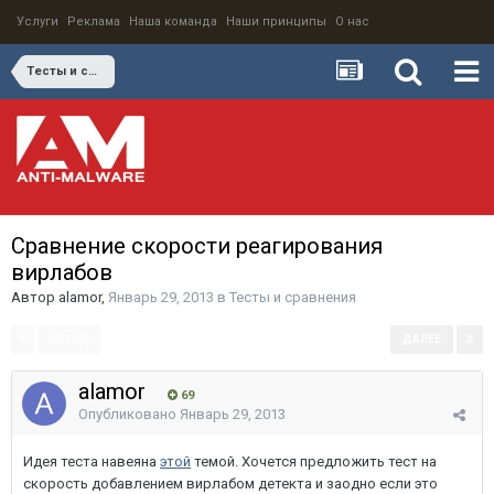
Услуги
Реклама
Наша команда
Наши принципы
О нас
Тесты и сравнения
Сравнение скорости реагирования
вирлабов
Автор
alamor
,
Январь 29, 2013
в
Тесты и сравнения
НАЗАД
ДАЛЕЕ
Страница 1 из 2
alamor
69
Опубликовано
Январь 29, 2013
Идея теста навеяна
этой
темой. Хочется предложить тест на
скорость добавлением вирлабом детекта и заодно если это