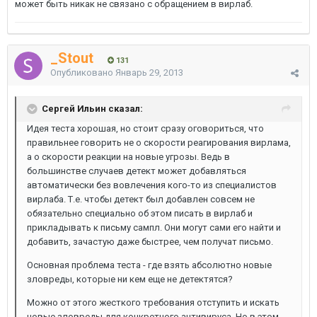
может быть никак не связано с обращением в вирлаб.
_Stout
131
Опубликовано
Январь 29, 2013
Сергей Ильин сказал:
Идея теста хорошая, но стоит сразу оговориться, что
правильнее говорить не о скорости реагирования вирлама,
а о скорости реакции на новые угрозы. Ведь в
большинстве случаев детект может добавляться
автоматически без вовлечения кого-то из специалистов
вирлаба. Т.е. чтобы детект был добавлен совсем не
обязательно специально об этом писать в вирлаб и
прикладывать к письму сампл. Они могут сами его найти и
добавить, зачастую даже быстрее, чем получат письмо.
Основная проблема теста - где взять абсолютно новые
зловреды, которые ни кем еще не детектятся?
Можно от этого жесткого требования отступить и искать
новые зловреды для конкретного антивируса. Но в этом