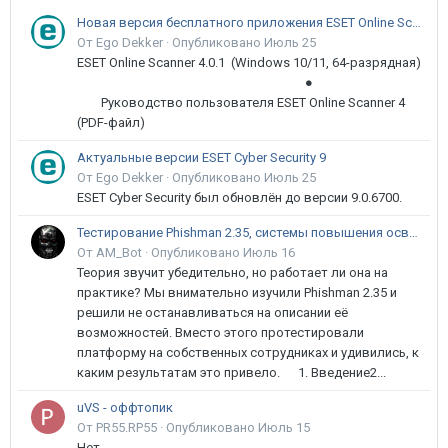
Новая версия бесплатного приложения ESET Online Scanner доступна пользователям
От Ego Dekker ·
Опубликовано
Июль 25
ESET Online Scanner 4.0.1 (Windows 10/11, 64-разрядная)
●
Руководство пользователя ESET Online Scanner 4
(PDF-файл)
Актуальные версии ESET Cyber Security 9
От Ego Dekker ·
Опубликовано
Июль 25
ESET Cyber Security был обновлён до версии 9.0.6700.
Тестирование Phishman 2.35, системы повышения осведомлённости пользователей в сфере ИБ
От AM_Bot ·
Опубликовано
Июль 16
Теория звучит убедительно, но работает ли она на
практике? Мы внимательно изучили Phishman 2.35 и
решили не останавливаться на описании её
возможностей. Вместо этого протестировали
платформу на собственных сотрудниках и удивились, к
каким результатам это привело. 1. Введение2...
uVS - оффтопик
От PR55.RP55 ·
Опубликовано
Июль 15
Нет.