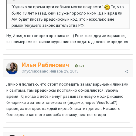
"Однако за время пути собачка могла подрасти."
То, что
было 13 лет назад, сейчас уже поросло мхом. Да и вряд ли
АМ будет писать вредоносный код, это несколько вне
рамок текущего законодательства РФ.
Ну, Илья, я не говорил про писать :-) Есть же и другие варианты,
за примерами из жизни журналистов ходить далеко не придется
Илья Рабинович
521
Опубликовано
Январь 29, 2013
Лично я полагаю, что стоит последить за малварьными линками
и сайтами, там вредоносы постоянно обновляются. Засечь
время T0, когда с веба начнут раздавать новую модификацию
бинарника и затем отслеживать (видимо, через VirusTotal?)
время, за которое каждый вирлаб накатит детект. Никакого
более релевантного способа не вижу, честно говоря.