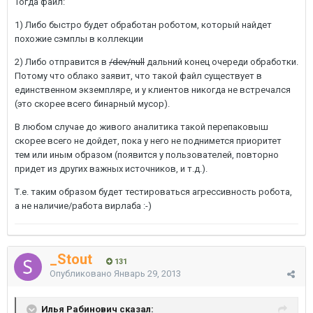
Тогда файл:
1) Либо быстро будет обработан роботом, который найдет
похожие сэмплы в коллекции
2) Либо отправится в
/dev/null
дальний конец очереди обработки.
Потому что облако заявит, что такой файл существует в
единственном экземпляре, и у клиентов никогда не встречался
(это скорее всего бинарный мусор).
В любом случае до живого аналитика такой перепаковыш
скорее всего не дойдет, пока у него не поднимется приоритет
тем или иным образом (появится у пользователей, повторно
придет из других важных источников, и т.д.).
Т.е. таким образом будет тестироваться агрессивность робота,
а не наличие/работа вирлаба :-)
_Stout
131
Опубликовано
Январь 29, 2013
Илья Рабинович сказал: