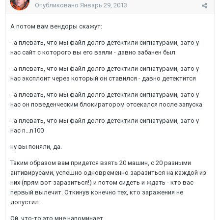
Опубликовано
Январь 29, 2013
А потом вам вендоры скажут:
- а плевать, что мы файл долго детектили сигнатурами, зато у
нас сайт с которого вы его взяли - давно забанен был
- а плевать, что мы файл долго детектили сигнатурами, зато у
нас эксплоит через который он ставился - давно детектится
- а плевать, что мы файл долго детектили сигнатурами, зато у
нас он поведенческим блокиратором отсекался после запуска
- а плевать, что мы файл долго детектили сигнатурами, зато у
нас n...n100
ну вы поняли, да.
Таким образом вам придется взять 20 машин, с 20 разными
антивирусами, успешно одновременно заразиться на каждой из
них (прям вот заразиться!) и потом сидеть и ждать - кто вас
первый вылечит. Откинув конечно тех, кто заражения не
допустил.
Ой, что-то это мне напоминает...