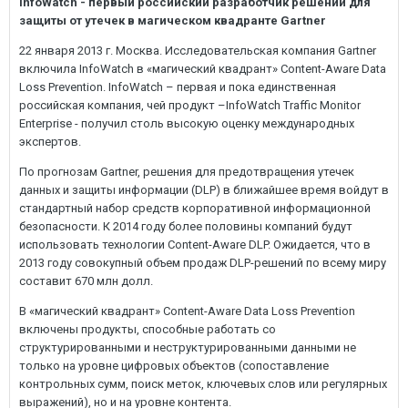
InfoWatch - первый российский разработчик решений для
защиты от утечек в магическом квадранте Gartner
22 января 2013 г. Москва. Исследовательская компания Gartner
включила InfoWatch в «магический квадрант» Content-Aware Data
Loss Prevention. InfoWatch – первая и пока единственная
российская компания, чей продукт –InfoWatch Traffic Monitor
Enterprise - получил столь высокую оценку международных
экспертов.
По прогнозам Gartner, решения для предотвращения утечек
данных и защиты информации (DLP) в ближайшее время войдут в
стандартный набор средств корпоративной информационной
безопасности. К 2014 году более половины компаний будут
использовать технологии Content-Aware DLP. Ожидается, что в
2013 году совокупный объем продаж DLP-решений по всему миру
составит 670 млн долл.
В «магический квадрант» Content-Aware Data Loss Prevention
включены продукты, способные работать со
структурированными и неструктурированными данными не
только на уровне цифровых объектов (сопоставление
контрольных сумм, поиск меток, ключевых слов или регулярных
выражений), но и на уровне контента.