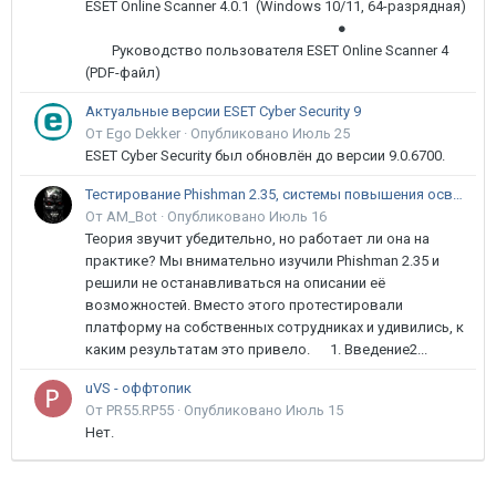
ESET Online Scanner 4.0.1 (Windows 10/11, 64-разрядная)
●
Руководство пользователя ESET Online Scanner 4
(PDF-файл)
Актуальные версии ESET Cyber Security 9
От Ego Dekker ·
Опубликовано
Июль 25
ESET Cyber Security был обновлён до версии 9.0.6700.
Тестирование Phishman 2.35, системы повышения осведомлённости пользователей в сфере ИБ
От AM_Bot ·
Опубликовано
Июль 16
Теория звучит убедительно, но работает ли она на
практике? Мы внимательно изучили Phishman 2.35 и
решили не останавливаться на описании её
возможностей. Вместо этого протестировали
платформу на собственных сотрудниках и удивились, к
каким результатам это привело. 1. Введение2...
uVS - оффтопик
От PR55.RP55 ·
Опубликовано
Июль 15
Нет.