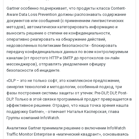
Gartner особенно подчеркивает, что продукты класса Content-
Aware Data Loss Prevention должны распознавать содержание
документов или сообщений (с применением лингвистических
методов), автоматически категорировать информацию и
выносить решение о степени ее конфиденциальности,
оперативно реагировать на обнаружение действий,
недозволенных политиками безопасности - блокировать
передачу конфиденциальных данных по всем контролируемым
каналам (от простого HTTP и SMTP до протоколов он-лайн
мессенджеров), отправлять уведомления офицеру
безопасности об инциденте.
«DLP – это не только софт, это комплексное предложение,
синергия технологий и методологии, особенный подход, три
фазы построения системы защиты от утечек: Pre-DLP, DLP, Post-
DLP. Только в этой связке программный продукт превращается в
эффективное решение. Отрадно, что наша точка зрения нашла
поддержку Gartner», - отмечает Наталья Касперская, глава
Группы компаний InfoWatch.
Аналитики Gartner принимали решение о включении InfoWatch
Traffic Monitor Enterprise в «магический квадрант», основываясь