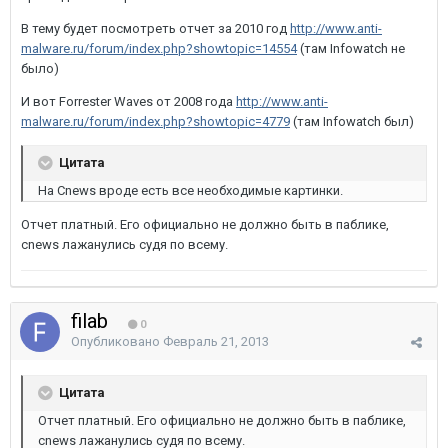
В тему будет посмотреть отчет за 2010 год
http://www.anti-
malware.ru/forum/index.php?showtopic=14554
(там Infowatch не
было)
И вот Forrester Waves от 2008 года
http://www.anti-
malware.ru/forum/index.php?showtopic=4779
(там Infowatch был)
Цитата
На Cnews вроде есть все необходимые картинки.
Отчет платный. Его официально не должно быть в паблике,
cnews лажанулись судя по всему.
filab
0
Опубликовано
Февраль 21, 2013
Цитата
Отчет платный. Его официально не должно быть в паблике,
cnews лажанулись судя по всему.