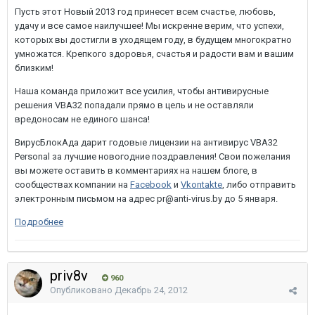
Пусть этот Новый 2013 год принесет всем счастье, любовь,
удачу и все самое наилучшее! Мы искренне верим, что успехи,
которых вы достигли в уходящем году, в будущем многократно
умножатся. Крепкого здоровья, счастья и радости вам и вашим
близким!
Наша команда приложит все усилия, чтобы антивирусные
решения VBA32 попадали прямо в цель и не оставляли
вредоносам не единого шанса!
ВирусБлокАда дарит годовые лицензии на антивирус VBA32
Personal за лучшие новогодние поздравления! Свои пожелания
вы можете оставить в комментариях на нашем блоге, в
сообществах компании на
Facebook
и
Vkontakte
, либо отправить
электронным письмом на адрес pr@anti-virus.by до 5 января.
Подробнее
priv8v
960
Опубликовано
Декабрь 24, 2012