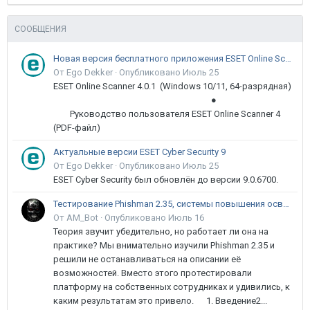
СООБЩЕНИЯ
Новая версия бесплатного приложения ESET Online Scanner доступна пользователям
От Ego Dekker ·
Опубликовано
Июль 25
ESET Online Scanner 4.0.1 (Windows 10/11, 64-разрядная)
●
Руководство пользователя ESET Online Scanner 4
(PDF-файл)
Актуальные версии ESET Cyber Security 9
От Ego Dekker ·
Опубликовано
Июль 25
ESET Cyber Security был обновлён до версии 9.0.6700.
Тестирование Phishman 2.35, системы повышения осведомлённости пользователей в сфере ИБ
От AM_Bot ·
Опубликовано
Июль 16
Теория звучит убедительно, но работает ли она на
практике? Мы внимательно изучили Phishman 2.35 и
решили не останавливаться на описании её
возможностей. Вместо этого протестировали
платформу на собственных сотрудниках и удивились, к
каким результатам это привело. 1. Введение2...