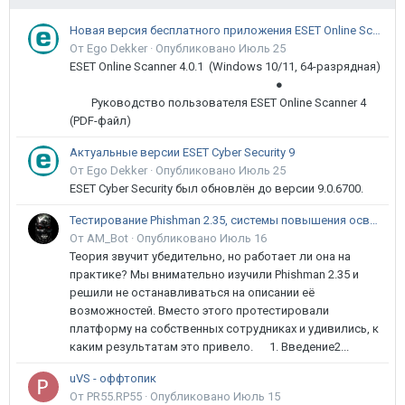
Новая версия бесплатного приложения ESET Online Scanner доступна пользователям
От Ego Dekker ·
Опубликовано
Июль 25
ESET Online Scanner 4.0.1 (Windows 10/11, 64-разрядная)
●
Руководство пользователя ESET Online Scanner 4
(PDF-файл)
Актуальные версии ESET Cyber Security 9
От Ego Dekker ·
Опубликовано
Июль 25
ESET Cyber Security был обновлён до версии 9.0.6700.
Тестирование Phishman 2.35, системы повышения осведомлённости пользователей в сфере ИБ
От AM_Bot ·
Опубликовано
Июль 16
Теория звучит убедительно, но работает ли она на
практике? Мы внимательно изучили Phishman 2.35 и
решили не останавливаться на описании её
возможностей. Вместо этого протестировали
платформу на собственных сотрудниках и удивились, к
каким результатам это привело. 1. Введение2...
uVS - оффтопик
От PR55.RP55 ·
Опубликовано
Июль 15