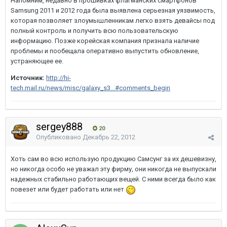
Напомним, недавно в прошивках флагманских смартфонов
Samsung 2011 и 2012 года была выявлена серьезная уязвимость,
которая позволяет злоумышленникам легко взять девайсы под
полный контроль и получить всю пользовательскую
информацию. Позже корейская компания признала наличие
проблемы и пообещала оперативно выпустить обновление,
устраняющее ее.
Источник:
http://hi-
tech.mail.ru/news/misc/galaxy_s3...#comments_begin
sergey888
20
Опубликовано
Декабрь 22, 2012
Хоть сам во всю использую продукцию Самсунг за их дешевизну,
но никогда особо не уважал эту фирму, они никогда не выпускали
надежных стабильно работающих вещей. С ними всегда было как
повезет или будет работать или нет