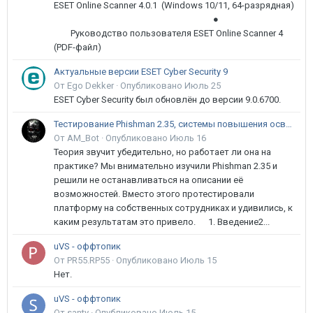
ESET Online Scanner 4.0.1 (Windows 10/11, 64-разрядная)
●
Руководство пользователя ESET Online Scanner 4
(PDF-файл)
Актуальные версии ESET Cyber Security 9
От Ego Dekker ·
Опубликовано
Июль 25
ESET Cyber Security был обновлён до версии 9.0.6700.
Тестирование Phishman 2.35, системы повышения осведомлённости пользователей в сфере ИБ
От AM_Bot ·
Опубликовано
Июль 16
Теория звучит убедительно, но работает ли она на
практике? Мы внимательно изучили Phishman 2.35 и
решили не останавливаться на описании её
возможностей. Вместо этого протестировали
платформу на собственных сотрудниках и удивились, к
каким результатам это привело. 1. Введение2...
uVS - оффтопик
От PR55.RP55 ·
Опубликовано
Июль 15
Нет.
uVS - оффтопик
От santy ·
Опубликовано
Июль 15