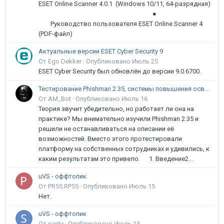
ESET Online Scanner 4.0.1 (Windows 10/11, 64-разрядная)
●
Руководство пользователя ESET Online Scanner 4
(PDF-файл)
Актуальные версии ESET Cyber Security 9
От Ego Dekker ·
Опубликовано
Июль 25
ESET Cyber Security был обновлён до версии 9.0.6700.
Тестирование Phishman 2.35, системы повышения осведомлённости пользователей в сфере ИБ
От AM_Bot ·
Опубликовано
Июль 16
Теория звучит убедительно, но работает ли она на
практике? Мы внимательно изучили Phishman 2.35 и
решили не останавливаться на описании её
возможностей. Вместо этого протестировали
платформу на собственных сотрудниках и удивились, к
каким результатам это привело. 1. Введение2...
uVS - оффтопик
От PR55.RP55 ·
Опубликовано
Июль 15
Нет.
uVS - оффтопик
От santy ·
Опубликовано
Июль 15