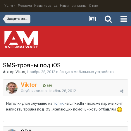
Услуги
Реклама
Наша команда
Наши принципы
О нас
Защита мобильных устройств
SMS-трояны под iOS
Автор
Viktor
,
Ноябрь 28, 2012
в
Защита мобильных устройств
Viktor
669
Опубликовано
Ноябрь 28, 2012
Натолкнулся случайно на
топик
на LinkedIn - похоже парень хочт
написать трояна под iOS. Желающих помочь - хоть отбавляй