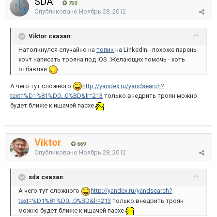
SDA
750
Опубликовано
Ноябрь 28, 2012
Viktor сказал:
Натолкнулся случайно на
топик
на LinkedIn - похоже парень
хочт написать трояна под iOS. Желающих помочь - хоть
отбавляй
А чего тут сложного
http://yandex.ru/yandsearch?
text=%D1%81%D0...0%BD&lr=213
только внедрить троян можно
будет ближе к ишачей пасхе
Viktor
669
Опубликовано
Ноябрь 28, 2012
sda сказал:
А чего тут сложного
http://yandex.ru/yandsearch?
text=%D1%81%D0...0%BD&lr=213
только внедрить троян
можно будет ближе к ишачей пасхе