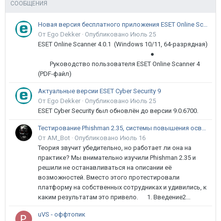
СООБЩЕНИЯ
Новая версия бесплатного приложения ESET Online Scanner доступна пользователям
От Ego Dekker ·
Опубликовано
Июль 25
ESET Online Scanner 4.0.1 (Windows 10/11, 64-разрядная)
●
Руководство пользователя ESET Online Scanner 4
(PDF-файл)
Актуальные версии ESET Cyber Security 9
От Ego Dekker ·
Опубликовано
Июль 25
ESET Cyber Security был обновлён до версии 9.0.6700.
Тестирование Phishman 2.35, системы повышения осведомлённости пользователей в сфере ИБ
От AM_Bot ·
Опубликовано
Июль 16
Теория звучит убедительно, но работает ли она на
практике? Мы внимательно изучили Phishman 2.35 и
решили не останавливаться на описании её
возможностей. Вместо этого протестировали
платформу на собственных сотрудниках и удивились, к
каким результатам это привело. 1. Введение2...
uVS - оффтопик