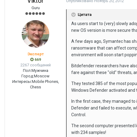
Viktor
Опубликовано
Ноябрь 20, 2012
Guru
Цитата
As users start to (very) slowly ad
new OS version is more secure tha
A few days ago, Symantec has shar
ransomware that can affect compu
Эксперт
environment will soon start poppi
669
2267 сообщений
Bitdefender researchers have also
Пол:
Мужчина
fare against these "old" threats, a
Город:
Moscow
Интересы:
Mobile Phones,
They tested 385 of the most popu
Chess
Windows Defender activated and t
In the first case, they managed 
Defender and failed to execute, w
Control.
The second computer presented le
with 234 samples!