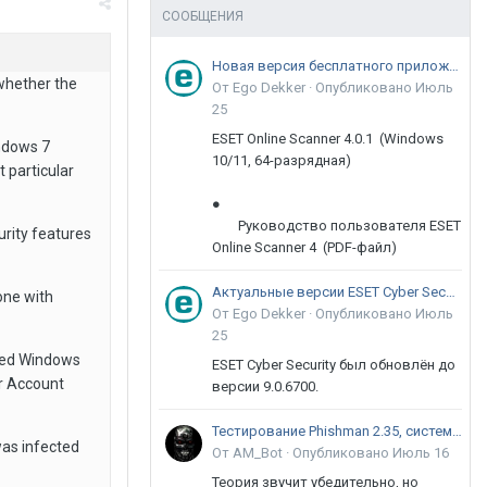
СООБЩЕНИЯ
Новая версия бесплатного приложения ESET Online Scanner доступна пользователям
 whether the
От Ego Dekker ·
Опубликовано
Июль
25
ESET Online Scanner 4.0.1 (Windows
indows 7
10/11, 64-разрядная)
 particular
●
Руководство пользователя ESET
rity features
Online Scanner 4 (PDF-файл)
Актуальные версии ESET Cyber Security 9
one with
От Ego Dekker ·
Опубликовано
Июль
25
ssed Windows
ESET Cyber Security был обновлён до
er Account
версии 9.0.6700.
Тестирование Phishman 2.35, системы повышения осведомлённости пользователей в сфере ИБ
was infected
От AM_Bot ·
Опубликовано
Июль 16
Теория звучит убедительно, но