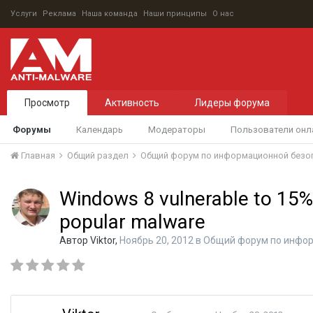
Услуги
Реклама
Наша команда
Наши принципы
О нас
Просмотр
Активность
Лидеры форума
Форумы
Календарь
Модераторы
Пользователи онл
Главная
Общий раздел
Общий форум по информационной безо
Windows 8 vulnerable to 15%
popular malware
Автор
Viktor
,
Ноябрь 20, 2012
в
Общий форум по инфор