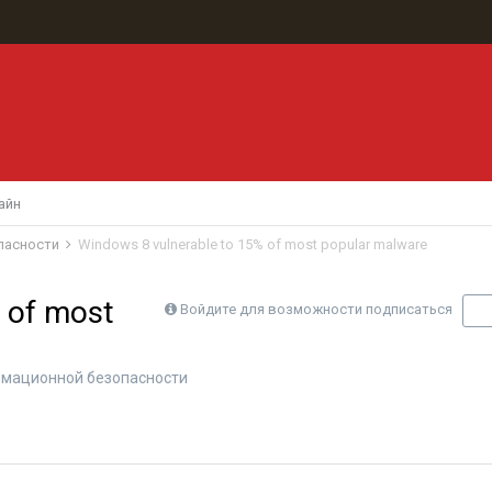
айн
пасности
Windows 8 vulnerable to 15% of most popular malware
 of most
Войдите для возможности подписаться
П
мационной безопасности