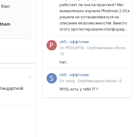
работает ли она на практике? Мы
 then
внимательно изучили Phishman 2.35 и
решили не останавливаться на
описании её возможностей. Вместо
p them
этого протестировали платформу...
uVS - оффтопик
От PR55.RP55 ·
Опубликовано
Июль
15
Нет.
uVS - оффтопик
От santy ·
Опубликовано
Июль 15
 стандартной
RP55, есть у тебя ТГ?