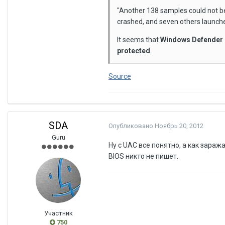
"Another 138 samples could not be
crashed, and seven others launche
It seems that
Windows Defender do
protected
.
Source
SDA
Опубликовано
Ноябрь 20, 2012
Guru
Ну с UAC все понятно, а как заража
BIOS никто не пишет.
Участник
750