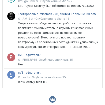
От Ego Dekker ·
Опубликовано
Июль 25
ESET Cyber Security был обновлён до версии 9.0.6700.
Тестирование Phishman 2.35, системы повышения осведомлённости пользователей в сфере ИБ
От AM_Bot ·
Опубликовано
Июль 16
Теория звучит убедительно, но работает ли она на
практике? Мы внимательно изучили Phishman 2.35 и
решили не останавливаться на описании её
возможностей. Вместо этого протестировали
платформу на собственных сотрудниках и удивились, к
каким результатам это привело. 1. Введение2...
uVS - оффтопик
От PR55.RP55 ·
Опубликовано
Июль 15
Нет.
uVS - оффтопик
От santy ·
Опубликовано
Июль 15
RP55, есть у тебя ТГ?