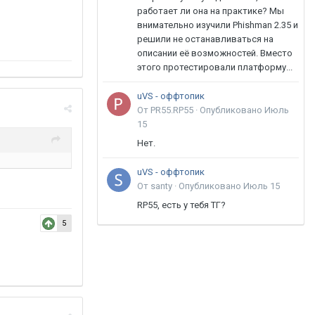
работает ли она на практике? Мы
внимательно изучили Phishman 2.35 и
решили не останавливаться на
описании её возможностей. Вместо
этого протестировали платформу...
uVS - оффтопик
От PR55.RP55 ·
Опубликовано
Июль
15
Нет.
uVS - оффтопик
От santy ·
Опубликовано
Июль 15
RP55, есть у тебя ТГ?
5