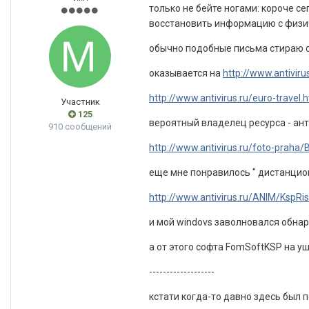
только не бейте ногами: короче с
восстановить информацию с физич
обычно подобные письма стираю с
оказывается на
http://www.antivirus
http://www.antivirus.ru/euro-travel.
Участник
125
вероятный владелец ресурса - 
910 сообщений
http://www.antivirus.ru/foto-praha
еще мне понравилось " дистанцио
http://www.antivirus.ru/ANIM/KspRis
и мой windovs заволновался обна
а от этого софта FomSoftKSP на уш
-------------------
кстати когда-то давно здесь был 