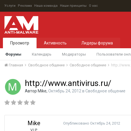
Услуги
Реклама
Наша команда
Наши принципы
О нас
Просмотр
Активность
Лидеры форума
Форумы
Календарь
Модераторы
Пользователи онл
Главная
Свободное общение
Свободное общение
http://www.a
http://www.antivirus.ru/
Автор
Mike
,
Октябрь 24, 2012
в
Свободное общение
Mike
Опубликовано
Октябрь 24, 2012
V.I.P.