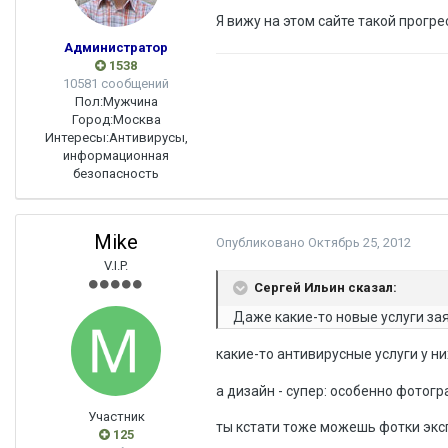
Я вижу на этом сайте такой прогр
Администратор
1538
10581 сообщений
Пол:
Мужчина
Город:
Москва
Интересы:
Антивирусы,
информационная
безопасность
Mike
Опубликовано
Октябрь 25, 2012
V.I.P.
Сергей Ильин сказал:
Даже какие-то новые услуги за
какие-то антивирусные услуги у н
а дизайн - супер: особенно фотог
Участник
ты кстати тоже можешь фотки экс
125