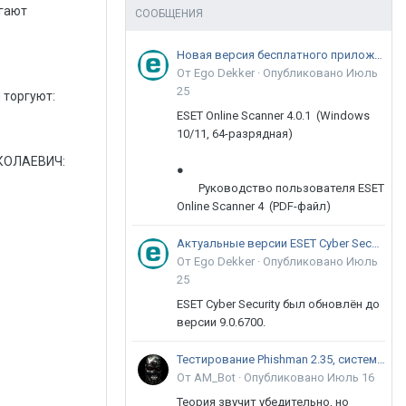
агают
СООБЩЕНИЯ
Новая версия бесплатного приложения ESET Online Scanner доступна пользователям
От Ego Dekker ·
Опубликовано
Июль
25
 торгуют:
ESET Online Scanner 4.0.1 (Windows
10/11, 64-разрядная)
ИКОЛАЕВИЧ:
●
Руководство пользователя ESET
Online Scanner 4 (PDF-файл)
Актуальные версии ESET Cyber Security 9
От Ego Dekker ·
Опубликовано
Июль
25
ESET Cyber Security был обновлён до
версии 9.0.6700.
Тестирование Phishman 2.35, системы повышения осведомлённости пользователей в сфере ИБ
От AM_Bot ·
Опубликовано
Июль 16
Теория звучит убедительно, но