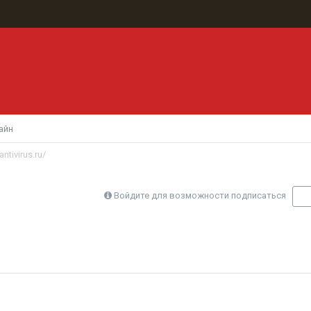
айн
ntivirus.ru/
Войдите для возможности подписаться
П