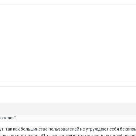
аналог".
удут, так как большинство пользователей не утруждают себя бекапо
ару недель назад - 41 тысячу документов вынул, и ни одной резер