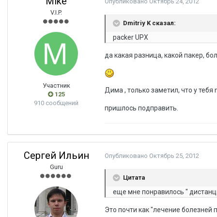
Mike
Опубликовано
Октябрь 24, 2012
V.I.P.
Dmitriy K сказал:
packer UPX
да какая разница, какой пакер, б
Участник
Дима , только заметил, что у тебя 
125
910 сообщений
пришлось подправить.
Сергей Ильин
Опубликовано
Октябрь 25, 2012
Guru
Цитата
еще мне понравилось " дистанц
Это почти как "лечение болезней