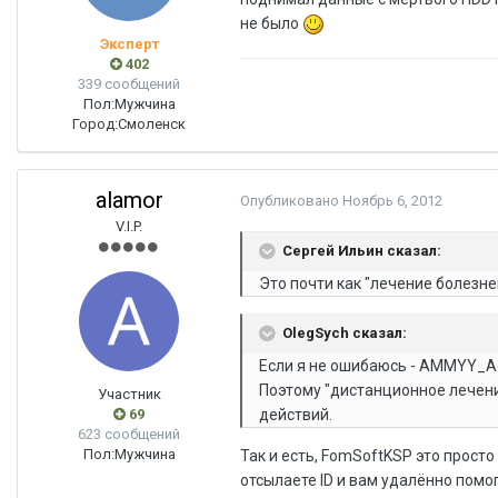
не было
Эксперт
402
339 сообщений
Пол:
Мужчина
Город:
Смоленск
alamor
Опубликовано
Ноябрь 6, 2012
V.I.P.
Сергей Ильин сказал:
Это почти как "лечение болезн
OlegSych сказал:
Если я не ошибаюсь - AMMYY_Ad
Поэтому "дистанционное лечени
Участник
69
действий.
623 сообщений
Пол:
Мужчина
Так и есть, FomSoftKSP это прос
отсылаете ID и вам удалённо помо