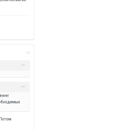
iewer
еобходимых
 Потом