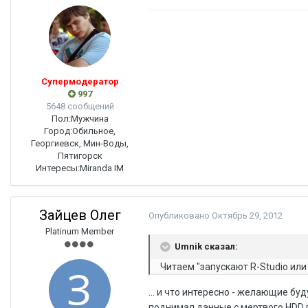
Супермодератор
997
5648 сообщений
Пол:
Мужчина
Город:
Обильное,
Георгиевск, Мин-Воды,
Пятигорск
Интересы:
Miranda IM
Зайцев Олег
Опубликовано
Октябрь 29, 2012
Platinum Member
Umnik сказал:
Читаем "запускают R-Studio или 
... и что интересно - желающие б
поднимал данные с мертвого HDD п