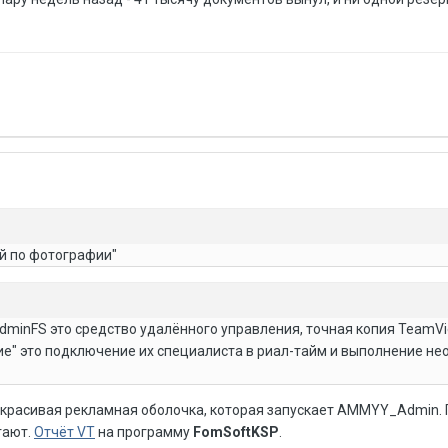
ей по фотографии"
minFS это средство удалённого управления, точная копия TeamV
е" это подключение их специалиста в риал-тайм и выполнение н
то красивая рекламная оболочка, которая запускает AMMYY_Admin.
гают.
Отчёт VT
на программу
FomSoftKSP
.