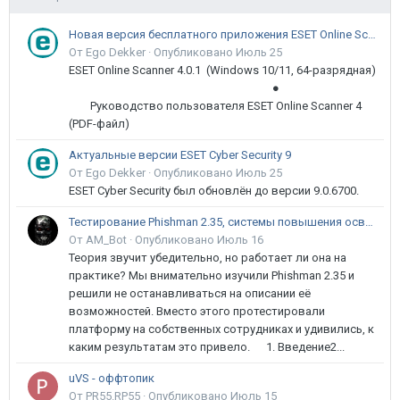
Новая версия бесплатного приложения ESET Online Scanner доступна пользователям
От Ego Dekker ·
Опубликовано
Июль 25
ESET Online Scanner 4.0.1 (Windows 10/11, 64-разрядная)
●
Руководство пользователя ESET Online Scanner 4
(PDF-файл)
Актуальные версии ESET Cyber Security 9
От Ego Dekker ·
Опубликовано
Июль 25
ESET Cyber Security был обновлён до версии 9.0.6700.
Тестирование Phishman 2.35, системы повышения осведомлённости пользователей в сфере ИБ
От AM_Bot ·
Опубликовано
Июль 16
Теория звучит убедительно, но работает ли она на
практике? Мы внимательно изучили Phishman 2.35 и
решили не останавливаться на описании её
возможностей. Вместо этого протестировали
платформу на собственных сотрудниках и удивились, к
каким результатам это привело. 1. Введение2...
uVS - оффтопик
От PR55.RP55 ·
Опубликовано
Июль 15