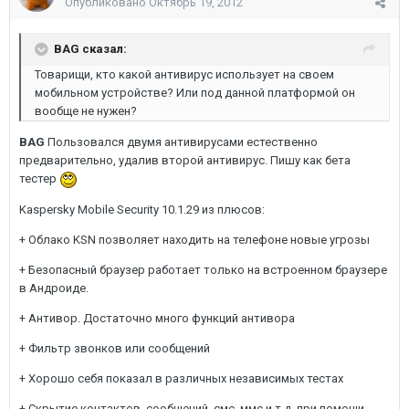
Опубликовано
Октябрь 19, 2012
BAG сказал:
Товарищи, кто какой антивирус использует на своем
мобильном устройстве? Или под данной платформой он
вообще не нужен?
BAG
Пользовался двумя антивирусами естественно
предварительно, удалив второй антивирус. Пишу как бета
тестер
Kaspersky Mobile Security 10.1.29 из плюсов:
+ Облако KSN позволяет находить на телефоне новые угрозы
+ Безопасный браузер работает только на встроенном браузере
в Андроиде.
+ Антивор. Достаточно много функций антивора
+ Фильтр звонков или сообщений
+ Хорошо себя показал в различных независимых тестах
+ Скрытие контактов, сообщений, смс, ммс и т.д. при помощи