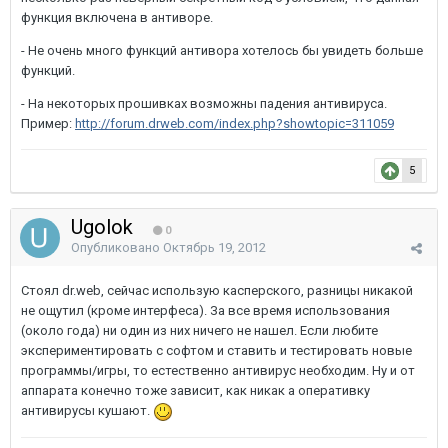
функция включена в антиворе.
- Не очень много функций антивора хотелось бы увидеть больше
функций.
- На некоторых прошивках возможны падения антивируса.
Пример:
http://forum.drweb.com/index.php?showtopic=311059
5
Ugolok
0
Опубликовано
Октябрь 19, 2012
Стоял dr.web, сейчас использую касперского, разницы никакой
не ощутил (кроме интерфеса). За все время использования
(около года) ни один из них ничего не нашел. Если любите
экспериментировать с софтом и ставить и тестировать новые
программы/игры, то естественно антивирус необходим. Ну и от
аппарата конечно тоже зависит, как никак а оперативку
антивирусы кушают.