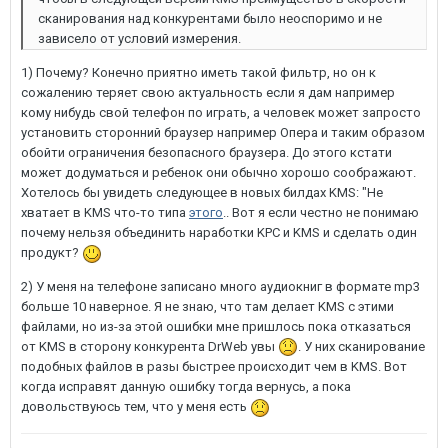
сканирования над конкурентами было неоспоримо и не
зависело от условий измерения.
1) Почему? Конечно приятно иметь такой фильтр, но он к
сожалению теряет свою актуальность если я дам например
кому нибудь свой телефон по играть, а человек может запросто
установить сторонний браузер например Опера и таким образом
обойти ограничения безопасного браузера. До этого кстати
может додуматься и ребенок они обычно хорошо соображают.
Хотелось бы увидеть следующее в новых билдах KMS: "Не
хватает в KMS что-то типа
этого
.. Вот я если честно не понимаю
почему нельзя объединить наработки KPC и KMS и сделать один
продукт?
2) У меня на телефоне записано много аудиокниг в формате mp3
больше 10 наверное. Я не знаю, что там делает KMS с этими
файлами, но из-за этой ошибки мне пришлось пока отказаться
от KMS в сторону конкурента DrWeb увы
. У них сканирование
подобных файлов в разы быстрее происходит чем в KMS. Вот
когда исправят данную ошибку тогда вернусь, а пока
довольствуюсь тем, что у меня есть