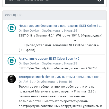
СООБЩЕНИЯ
Новая версия бесплатного приложения ESET Online Scanner доступна пользователям
От Ego Dekker ·
Опубликовано
Июль 25
ESET Online Scanner 4.0.1 (Windows 10/11, 64-разрядная)
●
Руководство пользователя ESET Online Scanner 4
(PDF-файл)
Актуальные версии ESET Cyber Security 9
От Ego Dekker ·
Опубликовано
Июль 25
ESET Cyber Security был обновлён до версии 9.0.6700.
Тестирование Phishman 2.35, системы повышения осведомлённости пользователей в сфере ИБ
От AM_Bot ·
Опубликовано
Июль 16
Теория звучит убедительно, но работает ли она на
практике? Мы внимательно изучили Phishman 2.35 и
решили не останавливаться на описании её
возможностей. Вместо этого протестировали
платформу на собственных сотрудниках и удивились, к