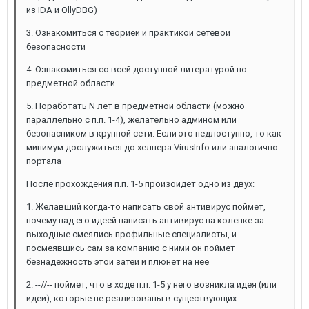
из IDA и OllyDBG)
3. Ознакомиться с теорией и практикой сетевой
безопасности
4. Ознакомиться со всей доступной литературой по
предметной области
5. Поработать N лет в предметной области (можно
параллельно с п.п. 1-4), желательно админом или
безопасником в крупной сети. Если это недлоступно, то как
минимум дослужиться до хелпера VirusInfo или аналогично
портала
После прохождения п.п. 1-5 произойдет одно из двух:
1. Желавший когда-то написать свой антивирус поймет,
почему над его идеей написать антивирус на коленке за
выходные смеялись профильные специалисты, и
посмеявшись сам за компанию с ними он поймет
безнадежность этой затеи и плюнет на нее
2. --//-- поймет, что в ходе п.п. 1-5 у него возникла идея (или
идеи), которые не реализованы в существующих