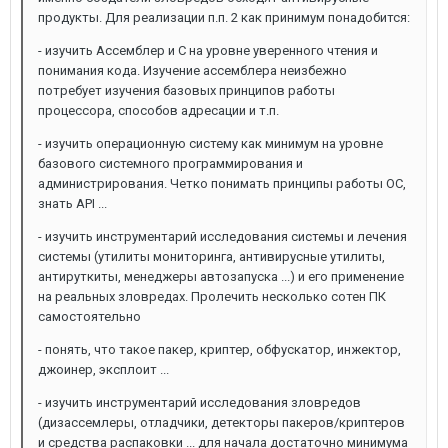
продукты. Для реализации п.п. 2 как принимум понадобится:
- изучить Ассемблер и C на уровне уверенного чтения и
понимания кода. Изучение ассемблера неизбежно
потребует изучения базовых принципов работы
процессора, способов адресации и т.п.
- изучить операционную систему как минимум на уровне
базового системного программирования и
администрирования. Четко понимать принципы работы ОС,
знать API ...
- изучить инструментарий исследования системы и лечения
системы (утилиты мониторинга, антивирусные утилиты,
антируткиты, менеджеры автозапуска ...) и его применение
на реальных зловредах. Пролечить несколько сотен ПК
самостоятельно
- понять, что такое пакер, криптер, обфускатор, инжектор,
джоинер, эксплоит ...
- изучить инструментарий исследования зловредов
(дизассемлеры, отладчики, детекторы пакеров/криптеров
и средства распаковки ... для начала достаточно минимума