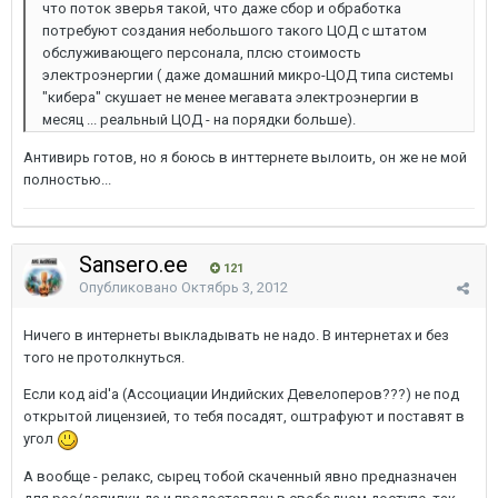
что поток зверья такой, что даже сбор и обработка
потребуют создания небольшого такого ЦОД с штатом
обслуживающего персонала, плсю стоимость
электроэнергии ( даже домашний микро-ЦОД типа системы
"кибера" скушает не менее мегавата электроэнергии в
месяц ... реальный ЦОД - на порядки больше).
Антивирь готов, но я боюсь в инттернете вылоить, он же не мой
полностью...
Sansero.ee
121
Опубликовано
Октябрь 3, 2012
Ничего в интернеты выкладывать не надо. В интернетах и без
того не протолкнуться.
Если код aid'a (Ассоциации Индийских Девелоперов???) не под
открытой лицензией, то тебя посадят, оштрафуют и поставят в
угол
А вообще - релакс, сырец тобой скаченный явно предназначен