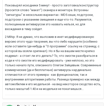
Поковырял исходники 5 минут - просто заготовка/конструктор
(просится слово "макет") сканера и монитора. Встроены
"сигнатуры" в нескольких вариантах - MD5-хэши, подстроки,
подстроки с указанием смещения и еще что-то. Разумеется,
полноценным антивирусом это назвать нельзя, но для
вхождения в тему сойдет.
2 Mihip: Я не думаю, что выложив в инет модифицированную
версию этого чудо-творения, вы что-либо нарушите (особенно
если оставите где-нибудь в "О программе" ссылку на страницу, с
которой вы взяли оригинал). Но я бы на вашем месте крепко
подумал - а стоит ли это делать? То, что смогли разобраться в
коде и что смогли его модифицировать - уже неплохо, но это
только начало пути, описанного Олегом Зайцевым. Современные
коммерческие (да и бесплатные) антивирусы кардинально
отличаются от этого примера - как функционалом, так и
внутренними алгоритмами работы. Разница примерно как между
автомобилем и его моделькой - на вид некоторое сходство есть,
только масштаб 1:40 и на модельке не покатаешься...