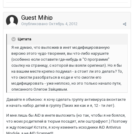
Guest Mihip
Опубликовано
Октябрь 4, 2012
Цитата
Я не думаю, что выложив в инет модифицированную
версию этого чудо-творения, вы что-либо нарушите
(особенно если оставите где-нибудь в "О программе"
ссылку на страницу, с которой вы взяли оригинал). Но я бы
на вашем месте крепко подумал - а стоит ли это делать? То,
что смогли разобраться в коде и что смогли его
модифицировать - уже неплохо, но это только начало пути,
описанного Олегом Зайцевым.
Давайте я объясню: я хочу сделать группу антивируса вконтакте
и начать набор детей в группу (Таких же как и я, 12 - ти лет).
И мне лишь бы AiD в инете выложить (но так, чтобы я не боялся,
что моих родителей в тюрьм посадят, или оштрафуют.) Поэтому
и жду помощи! Кстати, я хочу изменить исходники AiD Antivirus
Module, а не AID Scanner!!!