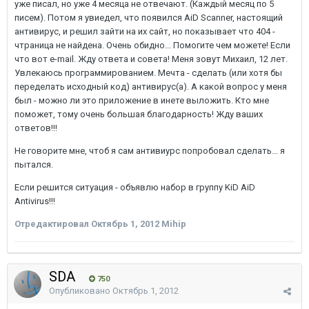
уже писал, но уже 4 месяца не отвечают. (Каждый месяц по 5
писем). Потом я увиедел, что появился AiD Scanner, настоящий
антивирус, и решил зайти на их сайт, но показывает что 404 -
чтраница не найдена. Очень обидно... Помогите чем можете! Если
что вот e-mail. Жду ответа и совета! Меня зовут Михаил, 12 лет.
Увлекаюсь программированием. Мечта - сделать (или хотя бы
переделать исходный код) антивирус(а). А какой вопрос у меня
был - можно ли это приложение в инете выложить. Кто мне
поможет, тому очень большая благодарность! Жду ваших
ответов!!!
Не говорите мне, чтоб я сам антивиурс попробовал сделать... я
пытался.
Если решится ситуация - объявлю набор в группу KiD AiD
Antivirus!!!
Отредактировал
Октябрь 1, 2012
Mihip
SDA
750
Опубликовано
Октябрь 1, 2012