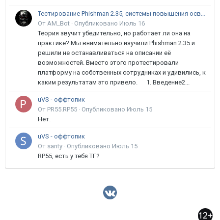
Тестирование Phishman 2.35, системы повышения осведомлённости пользователей в сфере ИБ
От AM_Bot ·
Опубликовано
Июль 16
Теория звучит убедительно, но работает ли она на
практике? Мы внимательно изучили Phishman 2.35 и
решили не останавливаться на описании её
возможностей. Вместо этого протестировали
платформу на собственных сотрудниках и удивились, к
каким результатам это привело. 1. Введение2...
uVS - оффтопик
От PR55.RP55 ·
Опубликовано
Июль 15
Нет.
uVS - оффтопик
От santy ·
Опубликовано
Июль 15
RP55, есть у тебя ТГ?