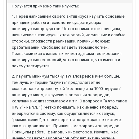
Получатся примерно такие пункты:
1. Перед написанием своего антивируса изучить основные
принципы работы и технологии существующих
антивирусных продуктов. Четко понимать эти принципы,
назначение антивирусных технологий, их сильные и слабые
стороны, сложности реализации, причины ложных
срабатываний. Свободно владеть терминологией.
Познакомиться с известными методиками тестирования
антивирусных технологий, четко понимать, что именно и
почему тестируется.
2. Изучить минимум тысячу ITW зловредов (чем больше,
тем лучше - термин "изучить" предполагает не
сканирование пресловутой "коллекции на 1000 вирусов"
антивирусником, а изучение поведения зловредов,
колупание их дизассемлером и т.п. С вопросом "а что такое
ITW ?" - на п.п. 1). Четко понимать, как именно зловреды
внедряются в систему, как осущетсвляется их запуск,
"размножение", что они портят и повреждают в системе,
как это проявляется. Принципы маскировки зловредов.
Принципы работы файловых инфекторов. Изучить, как
именно создатели зловредов обходят антивирусные