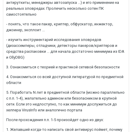
антируткиты, менеджеры автозапуска ...) и его применение на
реальных зловредах. Пролечить несколько сотен ПК
самостоятельно
- понять, что такое пакер, криптер, обфускатор, инжектор,
джоинер, эксплоит ...
- изучить инструментарий исследования зловредов
(дизассемлеры, отладчики, детекторы пакеров/криптеров и
средства распаковки ... для начала достаточно минимума из IDA
и OllyDBG)
3. Ознакомиться с теорией и практикой сетевой безопасности
4. Ознакомиться со всей доступной литературой по предметной
области
5. Поработать N лет в предметной области (можно параллельно
с п.п. 1-4), желательно админом или безопасником в крупной
сети. Если это недлоступно, то как минимум дослужиться до
хелпера VirusInfo или аналогично портала
После прохождения п.п. 1-5 произойдет одно из двух:
1. Желавший когда-то написать свой антивирус поймет, почему