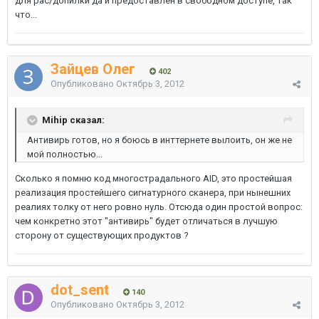
для рас/допилки да и предоставлен в свободном доступе, так
что...
Зайцев Олег
402
Опубликовано
Октябрь 3, 2012
Mihip сказал:
Антивирь готов, но я боюсь в инттернете вылоить, он же не
мой полностью...
Сколько я помню код многострадального AID, это простейшая
реализация простейшего сигнатурного сканера, при нынешних
реалиях толку от него ровно нуль. Отсюда один простой вопрос:
чем конкретно этот "антивирь" будет отличаться в лучшую
сторону от существующих продуктов ?
dot_sent
140
Опубликовано
Октябрь 3, 2012