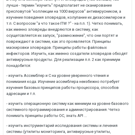
лучше - термин "изучить" предполагает не сканирование
пресловутой "коллекции на 1000 вирусов" антивирусником, а
изучение поведения зловредов, колупание их дизассемлером и
т.п. С вопросом "а что такое ITW ?" - на п.п. 1). Четко понимать,
как именно зловреды внедряются в систему, как
осущетсвляется их запуск, "размножение", что они портят и
повреждают в системе, как это проявляется. Принципы
маскировки зловредов. Принципы работы файловых
инфекторов. Изучить, как именно создатели зловредов обходят
антивирусные продукты. Для реализации п.п. 2 как принимум
понадобится:
- изучить Ассемблер и C на уровне уверенного чтения и
понимания кода. Изучение ассемблера неизбежно потребует
изучения базовых принципов работы процессора, способов
адресации и т.п.
- изучить операционную систему как минимум на уровне базового
системного программирования и администрирования. Четко
понимать принципы работы ОС, знать API ...
- изучить инструментарий исследования системы и лечения
системы (утилиты мониторинга, антивирусные утилиты,