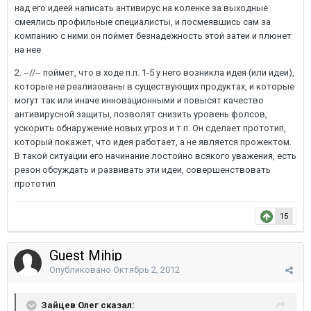
над его идеей написать антивирус на коленке за выходные
смеялись профильные специалисты, и посмеявшись сам за
компанию с ними он поймет безнадежность этой затеи и плюнет
на нее
2. --//-- поймет, что в ходе п.п. 1-5 у него возникла идея (или идеи),
которые не реализованы в существующих продуктах, и которые
могут так или иначе инновационными и повысят качество
антивирусной защиты, позволят снизить уровень фолсов,
ускорить обнаружение новых угроз и т.п. Он сделает прототип,
который покажет, что идея работает, а не является прожектом.
В такой ситуации его начинание лостойно всякого уважения, есть
резон обсуждать и развивать эти идеи, совершенствовать
прототип
15
Guest Mihip
Опубликовано
Октябрь 2, 2012
Зайцев Олег сказал: