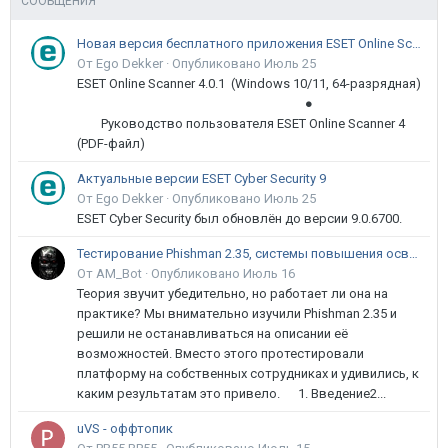
СООБЩЕНИЯ
Новая версия бесплатного приложения ESET Online Scanner доступна пользователям
От Ego Dekker ·
Опубликовано
Июль 25
ESET Online Scanner 4.0.1 (Windows 10/11, 64-разрядная)
●
Руководство пользователя ESET Online Scanner 4
(PDF-файл)
Актуальные версии ESET Cyber Security 9
От Ego Dekker ·
Опубликовано
Июль 25
ESET Cyber Security был обновлён до версии 9.0.6700.
Тестирование Phishman 2.35, системы повышения осведомлённости пользователей в сфере ИБ
От AM_Bot ·
Опубликовано
Июль 16
Теория звучит убедительно, но работает ли она на
практике? Мы внимательно изучили Phishman 2.35 и
решили не останавливаться на описании её
возможностей. Вместо этого протестировали
платформу на собственных сотрудниках и удивились, к
каким результатам это привело. 1. Введение2...
uVS - оффтопик