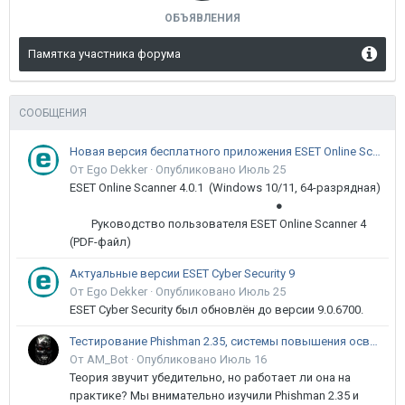
ОБЪЯВЛЕНИЯ
Памятка участника форума
СООБЩЕНИЯ
Новая версия бесплатного приложения ESET Online Scanner доступна пользователям
От Ego Dekker ·
Опубликовано
Июль 25
ESET Online Scanner 4.0.1 (Windows 10/11, 64-разрядная)
●
Руководство пользователя ESET Online Scanner 4
(PDF-файл)
Актуальные версии ESET Cyber Security 9
От Ego Dekker ·
Опубликовано
Июль 25
ESET Cyber Security был обновлён до версии 9.0.6700.
Тестирование Phishman 2.35, системы повышения осведомлённости пользователей в сфере ИБ
От AM_Bot ·
Опубликовано
Июль 16
Теория звучит убедительно, но работает ли она на
практике? Мы внимательно изучили Phishman 2.35 и