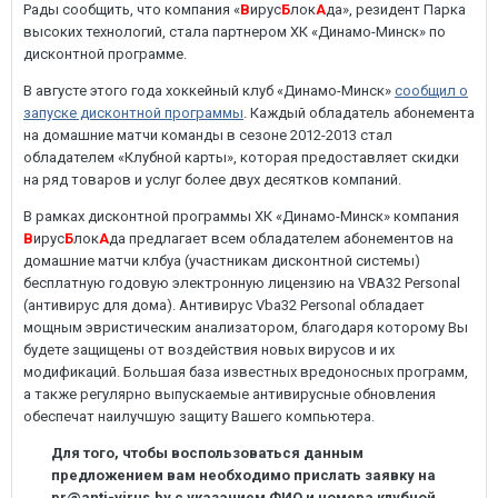
Рады сообщить, что компания «
В
ирус
Б
лок
А
да», резидент Парка
высоких технологий, стала партнером ХК «Динамо-Минск» по
дисконтной программе.
В августе этого года хоккейный клуб «Динамо-Минск»
сообщил о
запуске дисконтной программы
. Каждый обладатель абонемента
на домашние матчи команды в сезоне 2012-2013 стал
обладателем «Клубной карты», которая предоставляет скидки
на ряд товаров и услуг более двух десятков компаний.
В рамках дисконтной программы ХК «Динамо-Минск» компания
В
ирус
Б
лок
А
да предлагает всем обладателем абонементов на
домашние матчи клбуа (участникам дисконтной системы)
бесплатную годовую электронную лицензию на VBA32 Personal
(антивирус для дома). Антивирус Vba32 Personal обладает
мощным эвристическим анализатором, благодаря которому Вы
будете защищены от воздействия новых вирусов и их
модификаций. Большая база известных вредоносных программ,
а также регулярно выпускаемые антивирусные обновления
обеспечат наилучшую защиту Вашего компьютера.
Для того, чтобы воспользоваться данным
предложением вам необходимо прислать заявку на
pr@anti-virus.by c указанием ФИО и номера клубной