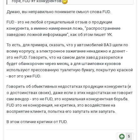
горе, FUD'ят конкурентов
Думаю, вы неправильно понимаете смысл слова FUD.
FUD - это не любой отрицательный отзыв о продукции
конкурента, а именно намеренная ложь, "распространение
заведомо ложной информации", как об этом пишет УК.
То есть, для примера, сказать, что у автомобилей ВАЗ щели по
всему корпусу, а электронное зажигание ненадежно и дохнет -
это не FUD. Говорить, что на самом деле завод разорился и
будет обанкорочен через месяц, а для штамповки кузовов
используют прессованную туалетную бумагу, покрытую краской
- вот это уже FUD.
Говорить об объективных недостатках продукции конкурента (и
о достоинствах своих), даже если о этих недостатках не говорит
сам вендор - это не FUD, это нормальная конкурентная борьба.
FUD это не конкуренция, не критика, это воздействие на
восприятие клиента, попытка его запутать или запугать.
В этом отличие критики от FUD.
5