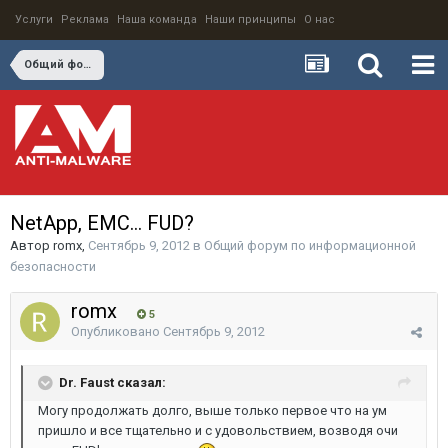
Услуги
Реклама
Наша команда
Наши принципы
О нас
Общий форум по информационной безопасности
NetApp, EMC... FUD?
Автор
romx
,
Сентябрь 9, 2012
в
Общий форум по информационной
безопасности
romx
5
Опубликовано
Сентябрь 9, 2012
Dr. Faust сказал:
Могу продолжать долго, выше только первое что на ум
пришло и все тщательно и с удовольствием, возводя очи