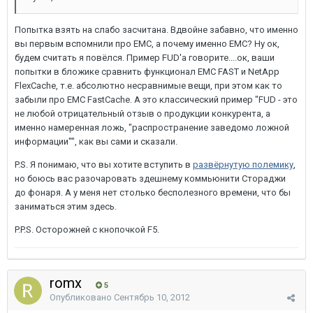
Попытка взять на слабо засчитана. Вдвойне забавно, что именно
вы первым вспомнили про ЕМС, а почему именно ЕМС? Ну ок,
будем считать я повёлся. Пример FUD'а говорите....ок, ваши
попытки в бложике сравнить функционал EMC FAST и NetApp
FlexCache, т.е. абсолютно несравнимые вещи, при этом как то
забыли про ЕМС FastCache. А это классический пример "FUD - это
не любой отрицательный отзыв о продукции конкурента, а
именно намеренная ложь, "распространение заведомо ложной
информации"", как вы сами и сказали.
P.S. Я понимаю, что вы хотите вступить в
развёрнутую полемику
,
но боюсь вас разочаровать здешнему коммьюнити Стораджи
до фонаря. А у меня нет столько бесполезного времени, что бы
заниматься этим здесь.
P.P.S. Осторожней с кнопочкой F5.
romx
5
Опубликовано
Сентябрь 10, 2012