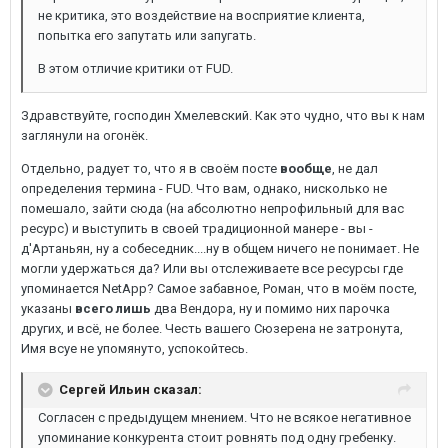
не критика, это воздействие на восприятие клиента,
попытка его запутать или запугать.
В этом отличие критики от FUD.
Здравствуйте, господин Хмелевский. Как это чудно, что вы к нам
заглянули на огонёк.
Отдельно, радует то, что я в своём посте
вообще
, не дал
определения термина - FUD. Что вам, однако, нисколько не
помешало, зайти сюда (на абсолютно непрофильный для вас
ресурс) и выступить в своей традиционной манере - вы -
д'Артаньян, ну а собеседник....ну в общем ничего не понимает. Не
могли удержаться да? Или вы отслеживаете все ресурсы где
упоминается NetApp? Самое забавное, Роман, что в моём посте,
указаны
всего лишь
два Вендора, ну и помимо них парочка
других, и всё, не более. Честь вашего Сюзерена не затронута,
Имя всуе не упомянуто, успокойтесь.
Сергей Ильин сказал:
Согласен с предыдущем мнением. Что не всякое негативное
упоминание конкурента стоит ровнять под одну гребенку.