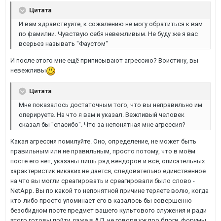
Цитата
И вам здравствуйте, к сожалению не могу обратиться к вам
по фамилии. Чувствую себя невежливым. Не буду же я вас
всерьез называть "Фаустом"
И после этого мне ещё приписывают агрессию? Воистину, вы
невежливы
Цитата
Мне показалось достаточным того, что вы неправильно им
оперируете. На что я вам и указал. Вежливый человек
сказал бы "спасибо". Что за непонятная мне агрессия?
Какая агрессия помилуйте. Оно, определение, не может быть
правильным или не правильным, просто потому, что в моём
посте его нет, указаны лишь ряд вендоров и всё, описательных
характеристик никаких не даётся, следовательно единственное
на что вы могли среагировать и среагировали было слово -
NetApp. Вы по какой то непонятной причине теряете волю, когда
кто-либо просто упоминает его в казалось бы совершенно
безобидном посте предмет вашего культового служения и ради
этого готовы пойти даже в АД, не говоря уж про блоги, форумы