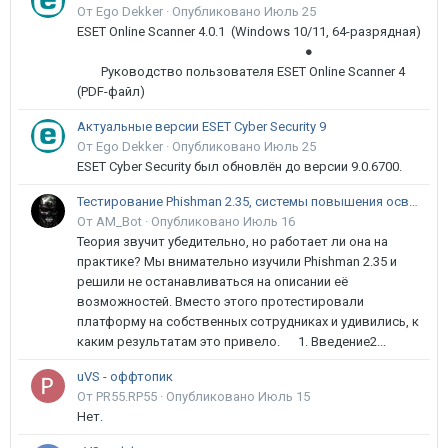
От Ego Dekker ·
Опубликовано
Июль 25
ESET Online Scanner 4.0.1 (Windows 10/11, 64-разрядная)
●
Руководство пользователя ESET Online Scanner 4
(PDF-файл)
Актуальные версии ESET Cyber Security 9
От Ego Dekker ·
Опубликовано
Июль 25
ESET Cyber Security был обновлён до версии 9.0.6700.
Тестирование Phishman 2.35, системы повышения осведомлённости пользователей в сфере ИБ
От AM_Bot ·
Опубликовано
Июль 16
Теория звучит убедительно, но работает ли она на
практике? Мы внимательно изучили Phishman 2.35 и
решили не останавливаться на описании её
возможностей. Вместо этого протестировали
платформу на собственных сотрудниках и удивились, к
каким результатам это привело. 1. Введение2...
uVS - оффтопик
От PR55.RP55 ·
Опубликовано
Июль 15
Нет.