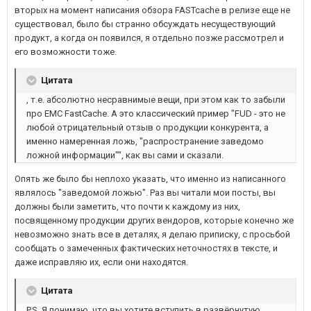
вторых на момент написания обзора FASTcache в релизе еще не
существовал, было бы странно обсуждать несуществующий
продукт, а когда он появился, я отдельно позже рассмотрел и
его возможности тоже.
Цитата
, т.е. абсолютно несравнимые вещи, при этом как то забыли
про ЕМС FastCache. А это классический пример "FUD - это не
любой отрицательный отзыв о продукции конкурента, а
именно намеренная ложь, "распространение заведомо
ложной информации"", как вы сами и сказали.
Опять же было бы неплохо указать, что именно из написанного
являлось "заведомой ложью". Раз вы читали мои посты, вы
должны были заметить, что почти к каждому из них,
посвященному продукции других вендоров, которые конечно же
невозможно знать все в деталях, я делаю приписку, с просьбой
сообщать о замеченных фактических неточностях в тексте, и
даже исправляю их, если они находятся.
Цитата
P.S. Я понимаю, что вы хотите вступить в развёрнутую