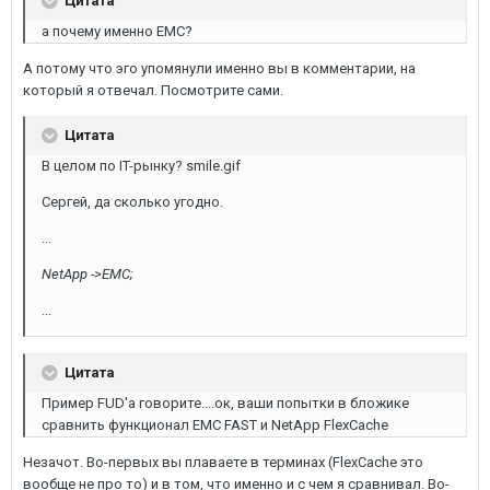
Цитата
а почему именно ЕМС?
А потому что эго упомянули именно вы в комментарии, на
который я отвечал. Посмотрите сами.
Цитата
В целом по IT-рынку? smile.gif
Сергей, да сколько угодно.
...
NetApp ->EMC;
...
Цитата
Пример FUD'а говорите....ок, ваши попытки в бложике
сравнить функционал EMC FAST и NetApp FlexCache
Незачот. Во-первых вы плаваете в терминах (FlexCache это
вообще не про то) и в том, что именно и с чем я сравнивал. Во-