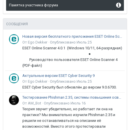
Памятка участника форума
СООБЩЕНИЯ
Новая версия бесплатного приложения ESET Online Scanner доступна пользователям
От Ego Dekker ·
Опубликовано
Июль 25
ESET Online Scanner 4.0.1 (Windows 10/11, 64-разрядная)
●
Руководство пользователя ESET Online Scanner 4
(PDF-файл)
Актуальные версии ESET Cyber Security 9
От Ego Dekker ·
Опубликовано
Июль 25
ESET Cyber Security был обновлён до версии 9.0.6700.
Тестирование Phishman 2.35, системы повышения осведомлённости пользователей в сфере ИБ
От AM_Bot ·
Опубликовано
Июль 16
Теория звучит убедительно, но работает ли она на
практике? Мы внимательно изучили Phishman 2.35 и
решили не останавливаться на описании её
возможностей. Вместо этого протестировали