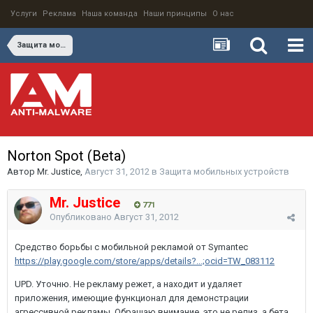
Услуги
Реклама
Наша команда
Наши принципы
О нас
Защита мобильных устройств
Norton Spot (Beta)
Автор
Mr. Justice
,
Август 31, 2012
в
Защита мобильных устройств
Mr. Justice
771
Опубликовано
Август 31, 2012
Средство борьбы с мобильной рекламой от Symantec
https://play.google.com/store/apps/details?...;ocid=TW_083112
UPD. Уточню. Не рекламу режет, а находит и удаляет
приложения, имеющие функционал для демонстрации
агрессивной рекламы. Обращаю внимание, это не релиз, а бета.