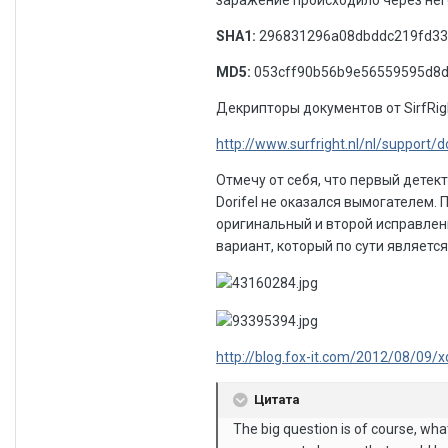
заражение происходило через него
SHA1:
296831296a08dbddc219fd33
MD5:
053cff90b56b9e56559595d8
Декрипторы документов от SirfRigh
http://www.surfright.nl/nl/support/d
Отмечу от себя, что первый детек
Dorifel не оказался вымогателем.
оригинальный и второй исправленн
вариант, который по сути являетс
http://blog.fox-it.com/2012/08/09/xd
Цитата
The big question is of course, wha