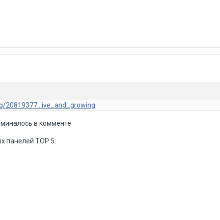
og/20819377...ive_and_growing
оминалось в комменте.
х панелей TOP 5: