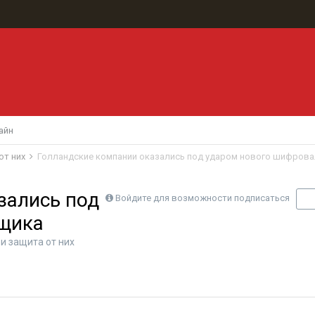
айн
от них
Голландские компании оказались под ударом нового шифров
зались под
Войдите для возможности подписаться
П
щика
и защита от них