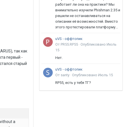
работает ли она на практике? Мы
внимательно изучили Phishman 2.35 и
решили не останавливаться на
описании её возможностей. Вместо
этого протестировали платформу...
uVS - оффтопик
От PR55.RP55 ·
Опубликовано
Июль
15
ARUS), так как
кта первый -
Нет.
остался старый
uVS - оффтопик
От santy ·
Опубликовано
Июль 15
RP55, есть у тебя ТГ?
without a