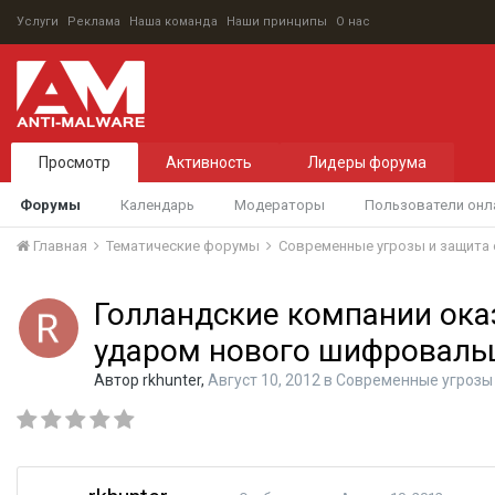
Услуги
Реклама
Наша команда
Наши принципы
О нас
Просмотр
Активность
Лидеры форума
Форумы
Календарь
Модераторы
Пользователи онл
Главная
Тематические форумы
Современные угрозы и защита 
Голландские компании ока
ударом нового шифроваль
Автор
rkhunter
,
Август 10, 2012
в
Современные угрозы 