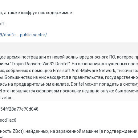
ы, а также шифрует их содержимое.
ft:
dorife...-public-sector/
щее время, пострадали от новой волны вредоносного ПО, которое 
ем "Trojan-Ransom.Win32.Dorifel". На основании выпущенных прес
х, собранных с помощью Emsisoft Anti-Malware Network, тысячи г
 Большинство из них находится в правительстве, государственно
ясь на предварительном анализе, Dorifel может попадать в систем
 И это не является сюрпризом поскольку недавно он уже был замеч
veton.
54ff28a77e70d048
ecd1ac6
дность ZBot), найденных, на зараженной машине [в подтверждении 