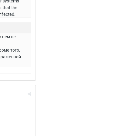
her systems
s that the
nfected.
в нем не
роме того,
зараженной