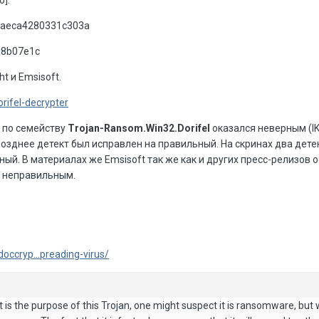
].
aeca4280331c303a
d8b07e1c
t и Emsisoft.
orifel-decrypter
т по семейству
Trojan-Ransom.Win32.Dorifel
оказался неверным (IK
 Позднее детект был исправлен на правильный. На скринах два дете
ый. В материалах же Emsisoft так же как и других пресс-релизов 
я неправильным.
occryp...preading-virus/
t is the purpose of this Trojan, one might suspect it is ransomware, but 