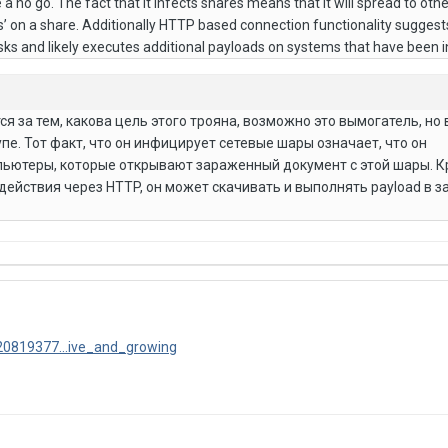
a no go. The fact that it infects shares means that it will spread to ot
’ on a share. Additionally HTTP based connection functionality suggest
sks and likely executes additional payloads on systems that have been i
я за тем, какова цель этого трояна, возможно это вымогатель, но 
е. Тот факт, что он инфицирует сетевые шары означает, что он
пьютеры, которые открывают зараженный документ с этой шары. К
йствия через HTTP, он может скачивать и выполнять payload в 
20819377...ive_and_growing