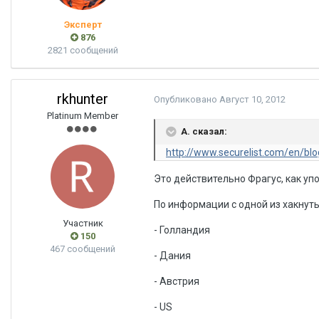
Эксперт
876
2821 сообщений
rkhunter
Опубликовано
Август 10, 2012
Platinum Member
A. сказал:
http://www.securelist.com/en/bl
Это действительно Фрагус, как уп
По информации с одной из хакнуты
Участник
- Голландия
150
467 сообщений
- Дания
- Австрия
- US