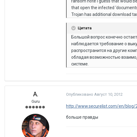
ransom note I guess that would be 
that open the infected ‘documents
Trojan has additional download ta
Цитата
Большой вопрос конечно остаетс
наблюдается требование о выкуп
распространится на другие ком
обладая возможностью взаимоде
системе.
A.
Опубликовано
Август 10, 2012
Guru
http://www.securelist.com/en/blog/
больше правды