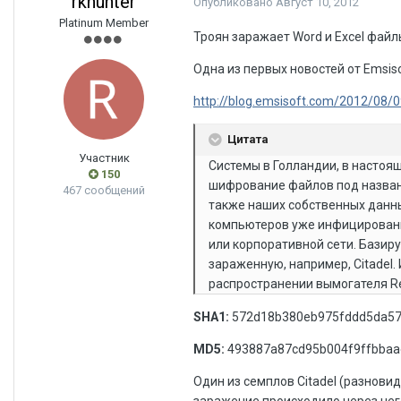
rkhunter
Опубликовано
Август 10, 2012
Platinum Member
Троян заражает Word и Excel файл
Одна из первых новостей от Emsiso
http://blog.emsisoft.com/2012/08/09/
Цитата
Участник
Системы в Голландии, в настоя
150
шифрование файлов под названи
467 сообщений
также наших собственных данны
компьютеров уже инфицированы.
или корпоративной сети. Базиру
зараженную, например, Citadel.
распространении вымогателя Re
SHA1:
572d18b380eb975fddd5da57
MD5:
493887a87cd95b004f9ffbbaa
Один из семплов Citadel (разнови