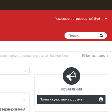
Уже зарегистрированы? Войти
осле переустановки программы Backup Exec
Вся активность
одписчики
0
ОБЪЯВЛЕНИЯ
Памятка участника форума
резервирования