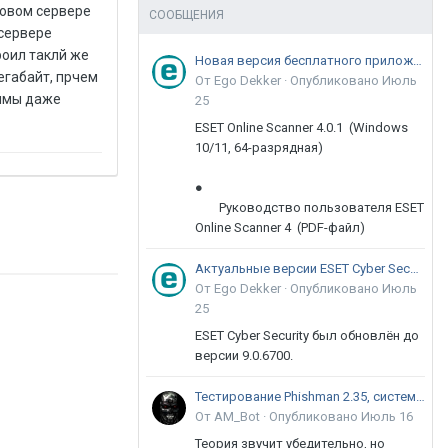
ловом сервере
СООБЩЕНИЯ
 сервере
роил таклй же
Новая версия бесплатного приложения ESET Online Scanner доступна пользователям
егабайт, прчем
От Ego Dekker ·
Опубликовано
Июль
аммы даже
25
ESET Online Scanner 4.0.1 (Windows
10/11, 64-разрядная)
●
Руководство пользователя ESET
Online Scanner 4 (PDF-файл)
Актуальные версии ESET Cyber Security 9
От Ego Dekker ·
Опубликовано
Июль
25
ESET Cyber Security был обновлён до
версии 9.0.6700.
Тестирование Phishman 2.35, системы повышения осведомлённости пользователей в сфере ИБ
От AM_Bot ·
Опубликовано
Июль 16
Теория звучит убедительно, но