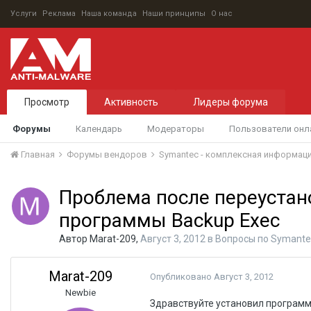
Услуги
Реклама
Наша команда
Наши принципы
О нас
Просмотр
Активность
Лидеры форума
Форумы
Календарь
Модераторы
Пользователи онл
Главная
Форумы вендоров
Symantec - комплексная информац
Проблема после переустан
программы Backup Exec
Автор
Marat-209
,
Август 3, 2012
в
Вопросы по Symante
Marat-209
Опубликовано
Август 3, 2012
Newbie
Здравствуйте установил программу