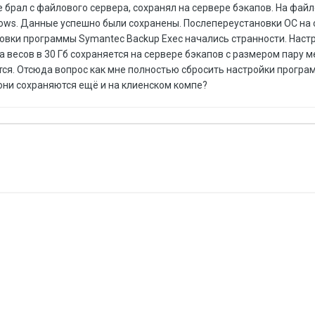
брал с файлового сервера, сохранял на сервере бэкапов. На фай
dows. Данные успешно были сохранены. Послепереустановки ОС на
новки программы Symantec Backup Exec начались странности. Наст
а весов в 30 Гб сохраняется на сервере бэкапов с размером пару м
тся. Отсюда вопрос как мне полностью сбросить настройки прогр
они сохраняются ещё и на клиенском компе?