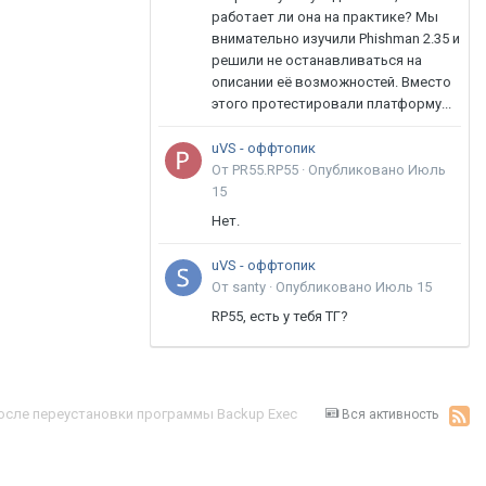
работает ли она на практике? Мы
внимательно изучили Phishman 2.35 и
решили не останавливаться на
описании её возможностей. Вместо
этого протестировали платформу...
uVS - оффтопик
От PR55.RP55 ·
Опубликовано
Июль
15
Нет.
uVS - оффтопик
От santy ·
Опубликовано
Июль 15
RP55, есть у тебя ТГ?
осле переустановки программы Backup Exec
Вся активность