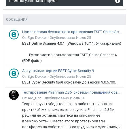
Памятка участника форума
СООБЩЕНИЯ
Новая версия бесплатного приложения ESET Online Scanner доступна пользователям
От Ego Dekker ·
Опубликовано
Июль 25
ESET Online Scanner 4.0.1 (Windows 10/11, 64-разрядная)
●
Руководство пользователя ESET Online Scanner 4
(PDF-файл)
Актуальные версии ESET Cyber Security 9
От Ego Dekker ·
Опубликовано
Июль 25
ESET Cyber Security был обновлён до версии 9.0.6700.
Тестирование Phishman 2.35, системы повышения осведомлённости пользователей в сфере ИБ
От AM_Bot ·
Опубликовано
Июль 16
Теория звучит убедительно, но работает ли она на
практике? Мы внимательно изучили Phishman 2.35 и
решили не останавливаться на описании её
возможностей. Вместо этого протестировали
платформу на собственных сотрудниках и удивились, к