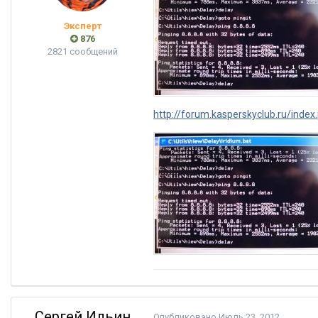
Эксперт
876
2821 сообщений
http://forum.kasperskyclub.ru/index
Сергей Ильин
Опубликовано
Июль 23, 2012