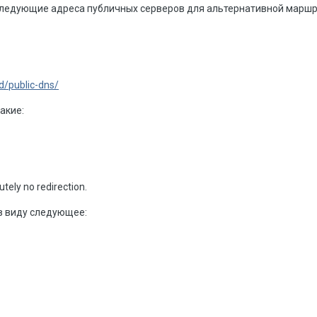
 следующие адреса публичных серверов для альтернативной маршр
d/public-dns/
акие:
utely no redirection.
в виду следующее: