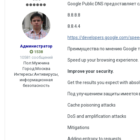
Google Public DNS предоставляет
8.8.8.8
8.8.4.4
https://developers.google.com/spee
Администратор
Преимущества по мнению Google т
1538
10581 сообщений
Speed up your browsing experience.
Пол:
Мужчина
Город:
Москва
Improve your security.
Интересы:
Антивирусы,
информационная
Get the results you expect with absol
безопасность
Под улучшением защиты имеется 
Cache poisoning attacks
DoS and amplification attacks
Mitigations
Adding entropy to requests