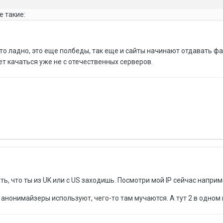
 такие:
это ладно, это еще полбеды, так еще и сайты начинают отдавать ф
ет качаться уже не с отечественных серверов.
ать, что ты из UK или с US заходишь. Посмотри мой IP сейчас напри
 анонимайзеры используют, чего-то там мучаются. А тут 2 в одном 