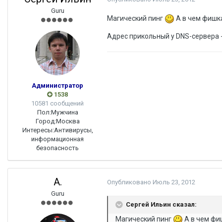
Guru
Магический пинг
А в чем фишка
Адрес прикольный у DNS-сервера -
Администратор
1538
10581 сообщений
Пол:
Мужчина
Город:
Москва
Интересы:
Антивирусы,
информационная
безопасность
A.
Опубликовано
Июль 23, 2012
Guru
Сергей Ильин сказал:
Магический пинг
А в чем фиш