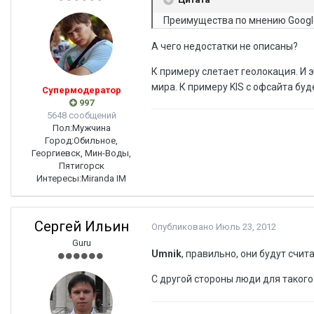
Преимущества по мнению Google
А чего недостатки не описаны?
К примеру слетает геолокация. И 
мира. К примеру KIS с офсайта буд
Супермодератор
997
5648 сообщений
Пол:
Мужчина
Город:
Обильное,
Георгиевск, Мин-Воды,
Пятигорск
Интересы:
Miranda IM
Сергей Ильин
Опубликовано
Июль 23, 2012
Guru
Umnik
, правильно, они будут счит
С другой стороны люди для такого