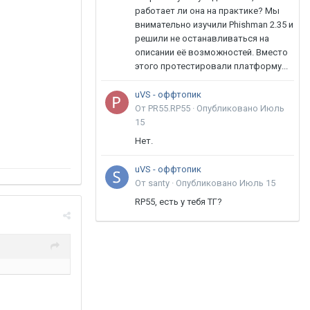
работает ли она на практике? Мы
внимательно изучили Phishman 2.35 и
решили не останавливаться на
описании её возможностей. Вместо
этого протестировали платформу...
uVS - оффтопик
От PR55.RP55 ·
Опубликовано
Июль
15
Нет.
uVS - оффтопик
От santy ·
Опубликовано
Июль 15
RP55, есть у тебя ТГ?