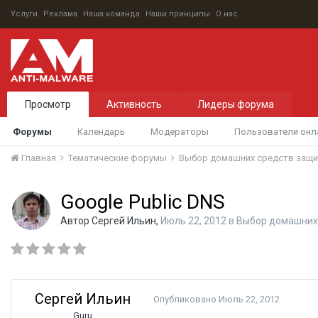
Услуги
Реклама
Наша команда
Наши принципы
О нас
Просмотр
Активность
Лидеры форума
Форумы
Календарь
Модераторы
Пользователи онл
Главная
Тематические форумы
Выбор домашних средств защ
Google Public DNS
Автор
Сергей Ильин
,
Июль 22, 2012
в
Выбор домашних
Сергей Ильин
Опубликовано
Июль 22, 2012
Guru