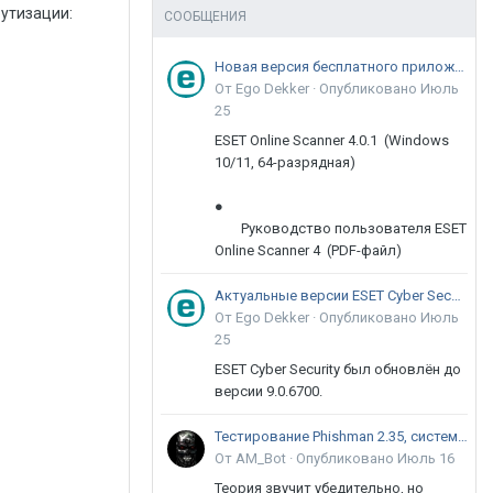
утизации:
СООБЩЕНИЯ
Новая версия бесплатного приложения ESET Online Scanner доступна пользователям
От Ego Dekker ·
Опубликовано
Июль
25
ESET Online Scanner 4.0.1 (Windows
10/11, 64-разрядная)
●
Руководство пользователя ESET
Online Scanner 4 (PDF-файл)
Актуальные версии ESET Cyber Security 9
От Ego Dekker ·
Опубликовано
Июль
25
ESET Cyber Security был обновлён до
версии 9.0.6700.
Тестирование Phishman 2.35, системы повышения осведомлённости пользователей в сфере ИБ
От AM_Bot ·
Опубликовано
Июль 16
Теория звучит убедительно, но