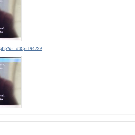
.php?s=...st&p=194729