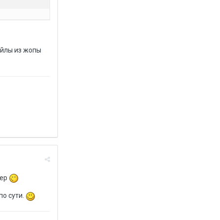
айлы из жопы
мер
по сути.