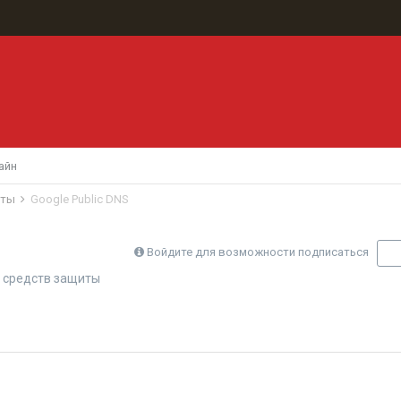
айн
иты
Google Public DNS
Войдите для возможности подписаться
П
 средств защиты