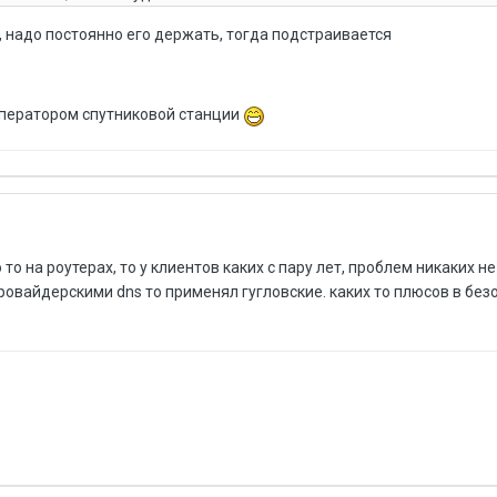
я, надо постоянно его держать, тогда подстраивается
 оператором спутниковой станции
то на роутерах, то у клиентов каких с пару лет, проблем никаких не
ровайдерскими dns то применял гугловские. каких то плюсов в без