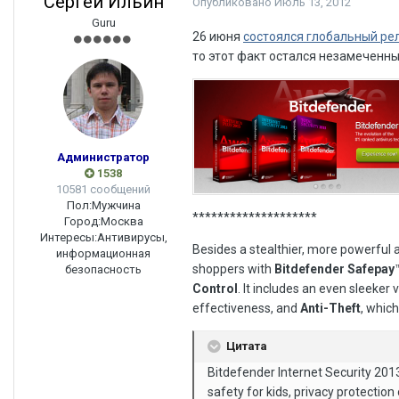
Сергей Ильин
Опубликовано
Июль 13, 2012
Guru
26 июня
состоялся глобальный ре
то этот факт остался незамеченны
Администратор
1538
10581 сообщений
Пол:
Мужчина
********************
Город:
Москва
Интересы:
Антивирусы,
Besides a stealthier, more powerful 
информационная
shoppers with
Bitdefender Safepay
безопасность
Control
. It includes an even sleeker v
effectiveness, and
Anti-Theft
, whic
Цитата
Bitdefender Internet Security 201
safety for kids, privacy protectio