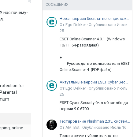
СООБЩЕНИЯ
У нас почему-
Новая версия бесплатного приложения ESET Online Scanner доступна пользователям
я.
От Ego Dekker ·
Опубликовано
Июль
25
ESET Online Scanner 4.0.1 (Windows
10/11, 64-разрядная)
●
Руководство пользователя ESET
Online Scanner 4 (PDF-файл)
Актуальные версии ESET Cyber Security 9
rotection for
От Ego Dekker ·
Опубликовано
Июль
 Parental
25
ximum
ESET Cyber Security был обновлён до
версии 9.0.6700.
Тестирование Phishman 2.35, системы повышения осведомлённости пользователей в сфере ИБ
От AM_Bot ·
Опубликовано
Июль 16
ping, online
Теория звучит убедительно, но