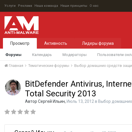
Услуги
Реклама
Наша команда
Наши принципы
О нас
Просмотр
Активность
Лидеры форума
Форумы
Календарь
Модераторы
Пользователи онл
Главная
Тематические форумы
Выбор домашних средств защ
BitDefender Antivirus, Interne
Total Security 2013
Автор
Сергей Ильин
,
Июль 13, 2012
в
Выбор домашних