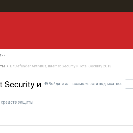
айн
иты
BitDefender Antivirus, Internet Security и Total Security 2013
t Security и
Войдите для возможности подписаться
П
 средств защиты