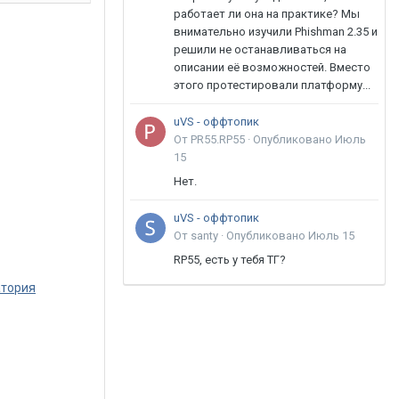
работает ли она на практике? Мы
внимательно изучили Phishman 2.35 и
решили не останавливаться на
описании её возможностей. Вместо
этого протестировали платформу...
uVS - оффтопик
От PR55.RP55 ·
Опубликовано
Июль
15
Нет.
uVS - оффтопик
От santy ·
Опубликовано
Июль 15
RP55, есть у тебя ТГ?
атория