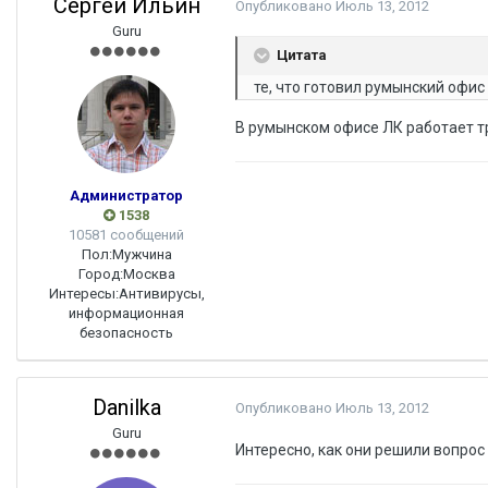
Сергей Ильин
Опубликовано
Июль 13, 2012
Guru
Цитата
те, что готовил румынский офис
В румынском офисе ЛК работает т
Администратор
1538
10581 сообщений
Пол:
Мужчина
Город:
Москва
Интересы:
Антивирусы,
информационная
безопасность
Danilka
Опубликовано
Июль 13, 2012
Guru
Интересно, как они решили вопрос 