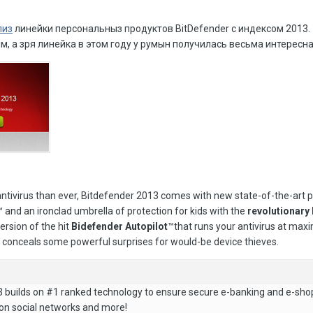
лиз
линейки персональныз продуктов BitDefender с индексом 2013. 
м, а зря линейка в этом году у румын получилась весьма интересна
antivirus than ever, Bitdefender 2013 comes with new state-of-the-art p
™ and an ironclad umbrella of protection for kids with the
revolutionary
ersion of the hit
Bidefender Autopilot
™that runs your antivirus at ma
h conceals some powerful surprises for would-be device thieves.
3 builds on #1 ranked technology to ensure secure e-banking and e-shop
n on social networks and more!