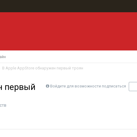
айн
В Apple AppStore обнаружен первый троян
н первый
Войдите для возможности подписаться
П
ств