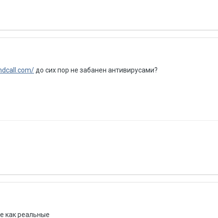
andcall.com/
до сих пор не забанен антивирусами?
де как реальные