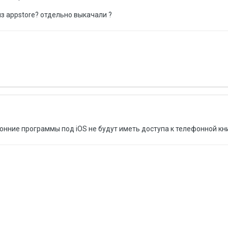
з appstore? отдельно выкачали ?
онние программы под iOS не будут иметь доступа к телефонной кни