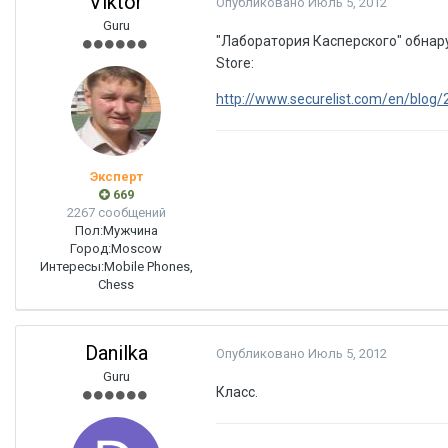
Viktor
Опубликовано
Июль 5, 2012
Guru
"Лаборатория Касперского" обнар
Store:
http://www.securelist.com/en/blog
Эксперт
669
2267 сообщений
Пол:
Мужчина
Город:
Moscow
Интересы:
Mobile Phones,
Chess
Danilka
Опубликовано
Июль 5, 2012
Guru
Класс.