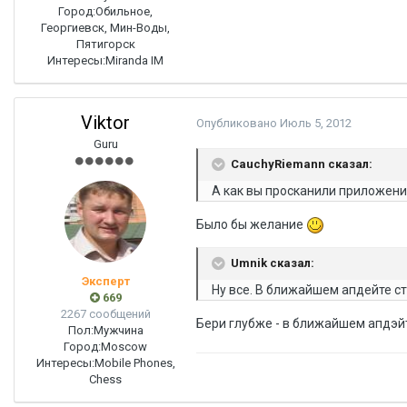
Город:
Обильное,
Георгиевск, Мин-Воды,
Пятигорск
Интересы:
Miranda IM
Viktor
Опубликовано
Июль 5, 2012
Guru
CauchyRiemann сказал:
А как вы просканили приложени
Было бы желание
Umnik сказал:
Эксперт
Ну все. В ближайшем апдейте ст
669
2267 сообщений
Бери глубже - в ближайшем апдэй
Пол:
Мужчина
Город:
Moscow
Интересы:
Mobile Phones,
Chess