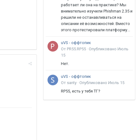
работает ли она на практике? Мы
внимательно изучили Phishman 2.35 и
решили не останавливаться на
описании её возможностей. Вместо
этого протестировали платформу...
uVS - оффтопик
От PR55.RP55 ·
Опубликовано
Июль
15
Нет.
uVS - оффтопик
От santy ·
Опубликовано
Июль 15
RP55, есть у тебя ТГ?