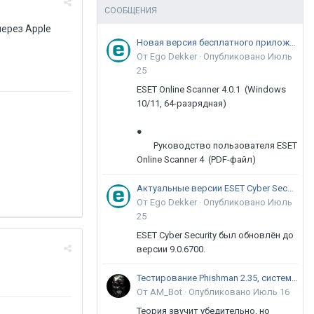
СООБЩЕНИЯ
ерез Apple
Новая версия бесплатного приложения ESET Online Scanner доступна пользователям
От Ego Dekker ·
Опубликовано
Июль
25
ESET Online Scanner 4.0.1 (Windows
10/11, 64-разрядная)
●
Руководство пользователя ESET
Online Scanner 4 (PDF-файл)
Актуальные версии ESET Cyber Security 9
От Ego Dekker ·
Опубликовано
Июль
25
ESET Cyber Security был обновлён до
версии 9.0.6700.
Тестирование Phishman 2.35, системы повышения осведомлённости пользователей в сфере ИБ
От AM_Bot ·
Опубликовано
Июль 16
Теория звучит убедительно, но