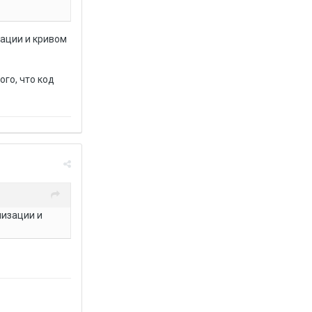
зации и кривом
ого, что код
лизации и