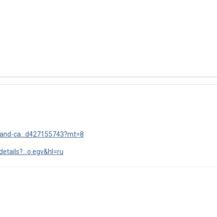
d-and-ca...d427155743?mt=8
etails?...o.egv&hl=ru