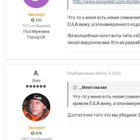
http://www.securelist.com/en/b
Эксперт
Что-то у меня есть некие сомнен
131
EULA вижу, а злонамеренного кода,
707 сообщений
Пол:
Мужчина
ЗЫ волшебные константы типа oxDE
Город:
UK
писал вирусописака. Кто из разраб
A.
Опубликовано
Июль 5, 2012
Guru
_Stout сказал:
Что-то у меня есть некие сомн
кривом EULA вижу, а злонамерен
Достаточно того что мы убедили Э
Эксперт
876
2821 сообщений