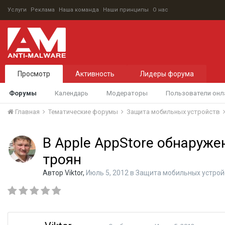
Услуги
Реклама
Наша команда
Наши принципы
О нас
Просмотр
Активность
Лидеры форума
Форумы
Календарь
Модераторы
Пользователи онл
Главная
Тематические форумы
Защита мобильных устройств
В Apple AppStore обнаруже
троян
Автор
Viktor
,
Июль 5, 2012
в
Защита мобильных устрой