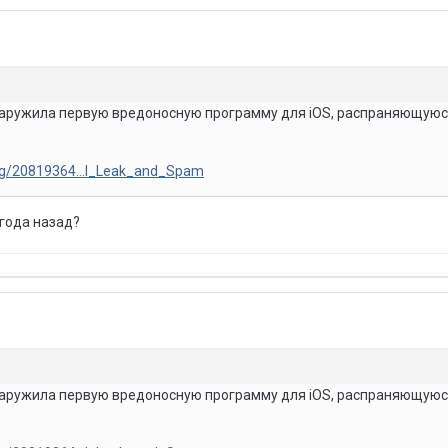
наружила первую вредоноcную программу для iOS, распраняющуюс
log/20819364...l_Leak_and_Spam
 года назад?
наружила первую вредоноcную программу для iOS, распраняющуюс