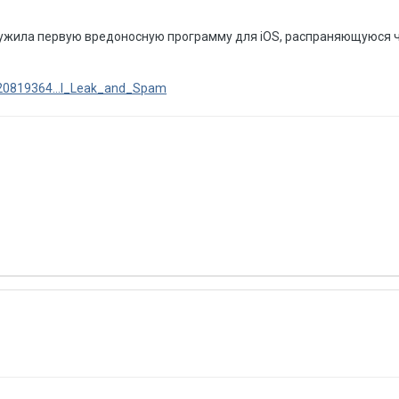
ужила первую вредоноcную программу для iOS, распраняющуюся ч
/20819364...l_Leak_and_Spam