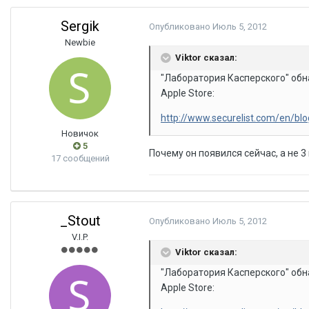
Sergik
Опубликовано
Июль 5, 2012
Newbie
Viktor сказал:
"Лаборатория Касперского" об
Apple Store:
http://www.securelist.com/en/b
Новичок
5
Почему он появился сейчас, а не 3
17 сообщений
_Stout
Опубликовано
Июль 5, 2012
V.I.P.
Viktor сказал:
"Лаборатория Касперского" об
Apple Store: