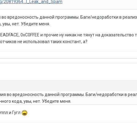
log/20819364...l_Leak_and_Spam
ия во вредоносность данной программы. Баги/недоработки в реали
 увы, нет. Убедите меня.
ADFACE, 0xC0FFEE и прочие ну никак не тянут на доказательство т
отчиков не использовал таких констант, а?
ения во вредоносность данной программы. Баги/недоработки в реа
ного кода, увы, нет. Убедите меня.
ппл и Гугл