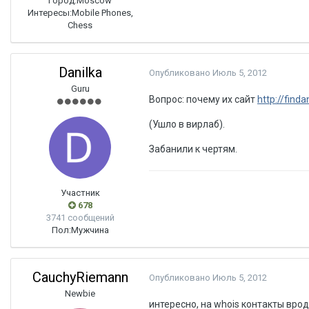
Город:
Moscow
Интересы:
Mobile Phones,
Chess
Danilka
Опубликовано
Июль 5, 2012
Guru
Вопрос: почему их сайт
http://find
(Ушло в вирлаб).
Забанили к чертям.
Участник
678
3741 сообщений
Пол:
Мужчина
CauchyRiemann
Опубликовано
Июль 5, 2012
Newbie
интересно, на whois контакты вро