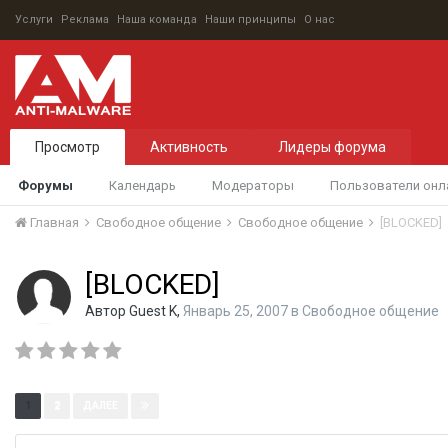
Услуги
Реклама
Наша команда
Наши принципы
О нас
Просмотр
Активность
Лидеры форума
Форумы
Календарь
Модераторы
Пользователи онл
Главная
Свободное общение
Свободное общение
[BLOCKED]
[BLOCKED]
Автор
Guest K
,
Январь 25, 2007
в
Свободное общение
Страница 1 из 2
1
2
ДАЛЕЕ