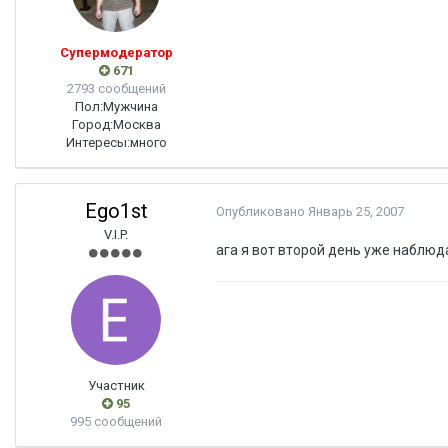
Супермодератор
671
2793 сообщений
Пол:
Мужчина
Город:
Москва
Интересы:
много
Ego1st
Опубликовано
Январь 25, 2007
V.I.P.
ага я вот второй день уже наблюд
Участник
95
995 сообщений