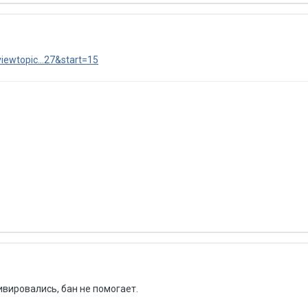
iewtopic...27&start=15
вировались, бан не помогает.