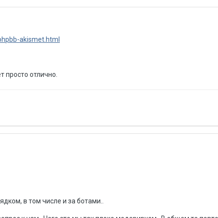
/phpbb-akismet.html
т просто отлично.
дком, в том числе и за ботами..