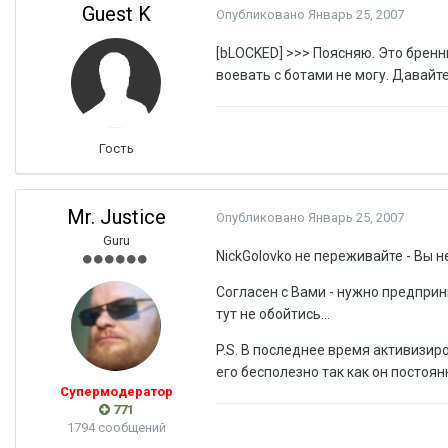
Guest K
Опубликовано
Январь 25, 2007
[bLOCKED] >>> Поясняю. Это бренн
воевать с ботами не могу. Давайте
Гость
Mr. Justice
Опубликовано
Январь 25, 2007
Guru
NickGolovko не переживайте - Вы н
Согласен с Вами - нужно предпри
тут не обойтись...
P.S. В последнее время активизи
его бесполезно так как он постоя
Супермодератор
771
1794 сообщений