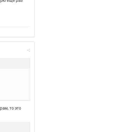
орю ещё раз
ам, то это