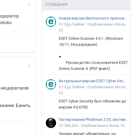
СООБЩЕНИЯ
модератор
Новая версия бесплатного приложения ESET Online Scanner доступна пользователям
olovko
От Ego Dekker ·
Опубликовано
Июль
25
ESET Online Scanner 4.0.1 (Windows
10/11, 64-разрядная)
●
Руководство пользователя ESET
Online Scanner 4 (PDF-файл)
Актуальные версии ESET Cyber Security 9
От Ego Dekker ·
Опубликовано
Июль
а модераторов
25
ESET Cyber Security был обновлён до
ажания. Банить
версии 9.0.6700.
Тестирование Phishman 2.35, системы повышения осведомлённости пользователей в сфере ИБ
От AM_Bot ·
Опубликовано
Июль 16
Теория звучит убедительно, но