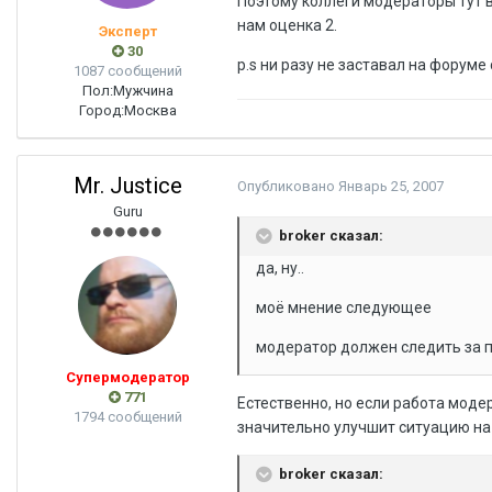
Поэтому коллеги модераторы тут в
нам оценка 2.
Эксперт
30
p.s ни разу не заставал на форуме
1087 сообщений
Пол:
Мужчина
Город:
Москва
Mr. Justice
Опубликовано
Январь 25, 2007
Guru
broker сказал:
да, ну..
моё мнение следующее
модератор должен следить за по
Супермодератор
771
Естественно, но если работа моде
1794 сообщений
значительно улучшит ситуацию на
broker сказал: