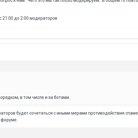
опрос к нам.. Чего это мы так плохо модерируем.. В общем то повт
 с 21:00 до 2:00 модераторов
рядком, в том числе и за ботами..
раторов будет сочетаться с иными мерами противодействия спамер
 форуме.