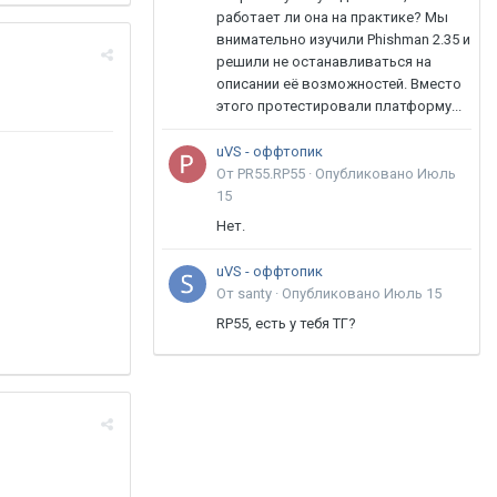
работает ли она на практике? Мы
внимательно изучили Phishman 2.35 и
решили не останавливаться на
описании её возможностей. Вместо
этого протестировали платформу...
uVS - оффтопик
От PR55.RP55 ·
Опубликовано
Июль
15
Нет.
uVS - оффтопик
От santy ·
Опубликовано
Июль 15
RP55, есть у тебя ТГ?