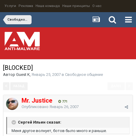
Услуги
Реклама
Наша команда
Наши принципы
О нас
Свободное общение
[BLOCKED]
Автор
Guest K
,
Январь 25, 2007
в
Свободное общение
НАЗАД
ДАЛЕЕ
Страница 2 из 2
Mr. Justice
771
Опубликовано
Январь 26, 2007
Сергей Ильин сказал:
Меня другое волнует, ботов было много и раньше.