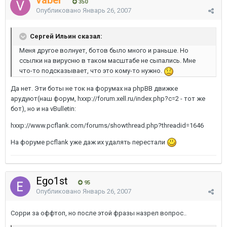
vaber
350
Опубликовано
Январь 26, 2007
Сергей Ильин сказал:
Меня другое волнует, ботов было много и раньше. Но
ссылки на вирусню в таком масштабе не сыпались. Мне
что-то подсказывает, что это кому-то нужно.
Да нет. Эти боты не ток на форумах на phpBB движке
арудуют(наш форум, hxxp://forum.xell.ru/index.php?c=2 - тот же
бот), но и на vBulletin:
hxxp://www.pcflank.com/forums/showthread.php?threadid=1646
На форуме pcflank уже даж их удалять перестали
Ego1st
95
Опубликовано
Январь 26, 2007
Сорри за оффтоп, но после этой фразы назрел вопрос..