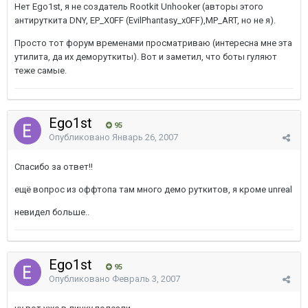
Нет Ego1st, я не создатель Rootkit Unhooker (авторы этого
антируткита DNY, EP_X0FF (EvilPhantasy_x0FF),MP_ART, но не я).
Просто тот форум временами просматриваю (интересна мне эта
утилита, да их деморуткиты). Вот и заметил, что боты гуляют
теже самые.
Ego1st
95
Опубликовано
Январь 26, 2007
Спасибо за ответ!!
ещё вопрос из оффтопа там много демо руткитов, я кроме unreal
невидел больше..
Ego1st
95
Опубликовано
Февраль 3, 2007