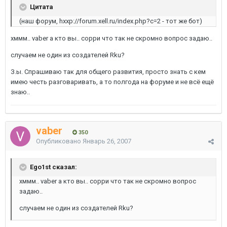
Цитата
(наш форум, hxxp://forum.xell.ru/index.php?c=2 - тот же бот)
хммм.. vaber а кто вы.. сорри что так не скромно вопрос задаю..
случаем не один из создателей Rku?
З.ы. Спрашиваю так для общего развития, просто знать с кем
имею честь разговаривать, а то полгода на форуме и не всё ещё
знаю..
vaber
350
Опубликовано
Январь 26, 2007
Ego1st сказал:
хммм.. vaber а кто вы.. сорри что так не скромно вопрос
задаю..
случаем не один из создателей Rku?