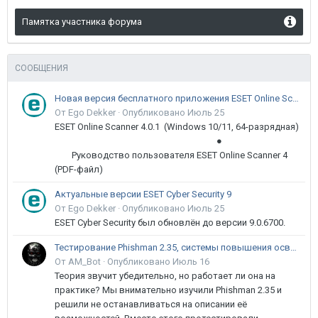
Памятка участника форума
СООБЩЕНИЯ
Новая версия бесплатного приложения ESET Online Scanner доступна пользователям
От Ego Dekker ·
Опубликовано
Июль 25
ESET Online Scanner 4.0.1 (Windows 10/11, 64-разрядная)
●
Руководство пользователя ESET Online Scanner 4
(PDF-файл)
Актуальные версии ESET Cyber Security 9
От Ego Dekker ·
Опубликовано
Июль 25
ESET Cyber Security был обновлён до версии 9.0.6700.
Тестирование Phishman 2.35, системы повышения осведомлённости пользователей в сфере ИБ
От AM_Bot ·
Опубликовано
Июль 16
Теория звучит убедительно, но работает ли она на
практике? Мы внимательно изучили Phishman 2.35 и
решили не останавливаться на описании её