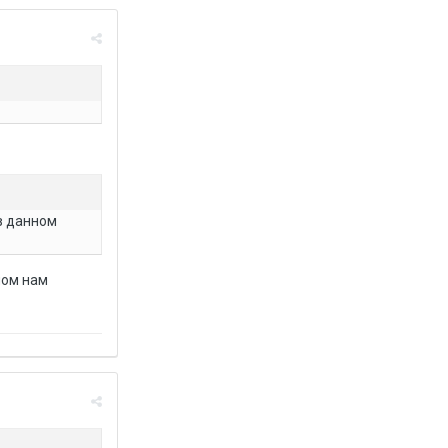
в данном
ном нам