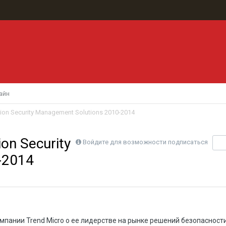
айн
ation Security Management Solutions 2010-2014
ion Security
Войдите для возможности подписаться
П
-2014
мпании Trend Micro о ее лидерстве на рынке решений безопасност