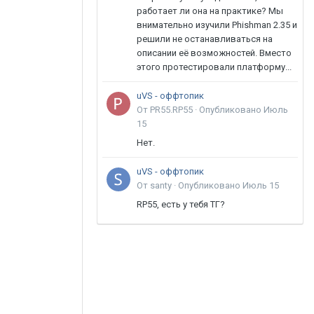
работает ли она на практике? Мы
внимательно изучили Phishman 2.35 и
решили не останавливаться на
описании её возможностей. Вместо
этого протестировали платформу...
uVS - оффтопик
От PR55.RP55 ·
Опубликовано
Июль
15
Нет.
uVS - оффтопик
От santy ·
Опубликовано
Июль 15
RP55, есть у тебя ТГ?