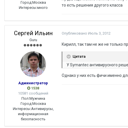
Город:
Москва
то есть решения другого класса
Интересы:
много
Сергей Ильин
Опубликовано
Июль 3, 2012
Guru
Кирилл, так там не же не только п
Цитата
У Symantec антивирусного решен
Однако у них есть фичи именно дл
Администратор
1538
10581 сообщений
Пол:
Мужчина
Город:
Москва
Интересы:
Антивирусы,
информационная
безопасность