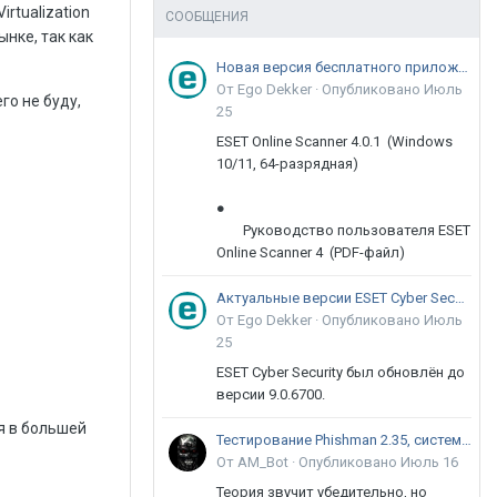
rtualization
СООБЩЕНИЯ
ынке, так как
Новая версия бесплатного приложения ESET Online Scanner доступна пользователям
От Ego Dekker ·
Опубликовано
Июль
го не буду,
25
ESET Online Scanner 4.0.1 (Windows
10/11, 64-разрядная)
●
Руководство пользователя ESET
Online Scanner 4 (PDF-файл)
Актуальные версии ESET Cyber Security 9
От Ego Dekker ·
Опубликовано
Июль
25
ESET Cyber Security был обновлён до
версии 9.0.6700.
ся в большей
Тестирование Phishman 2.35, системы повышения осведомлённости пользователей в сфере ИБ
От AM_Bot ·
Опубликовано
Июль 16
Теория звучит убедительно, но