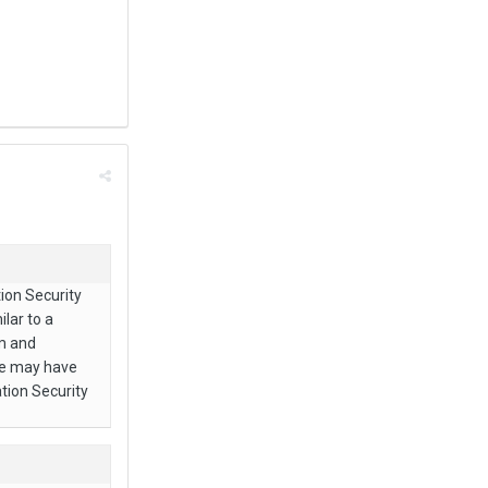
tion Security
lar to a
em and
are may have
ation Security