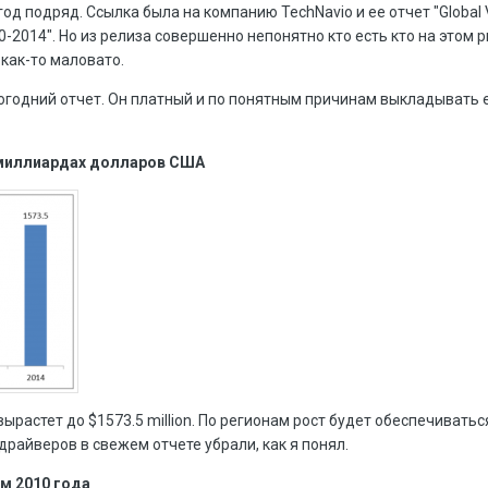
д подряд. Ссылка была на компанию TechNavio и ее отчет "Global Vi
0-2014". Но из релиза совершенно непонятно кто есть кто на этом р
как-то маловато.
годний отчет. Он платный и по понятным причинам выкладывать е
 миллиардах долларов США
вырастет до $1573.5 million. По регионам рост будет обеспечивать
драйверов в свежем отчете убрали, как я понял.
м 2010 года