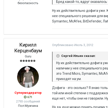
Бред какой-то, вдруг оказалось
безопасность
Ну их действительно дофига уже.
нее специального решения для вир
Symantec, McAfee, BitDefender, Ла
Кирилл
Опубликовано
Июль 3, 2012
Керценбаум
Сергей Ильин сказал:
Guru
Ну их действительно дофига у
наличии у нее специального ре
это Trend Micro, Symantec, McAf
приходят на ум.
Дофига - это сколько? Я знаю толь
Супермодератор
той или иной степени с поддержкой
671
еще нет, чтобы они не говорили. Ну 
2793 сообщений
Пол:
Мужчина
Ну да, еще можно понять почему та