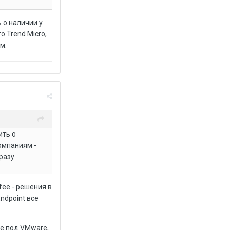
 о наличии у
 Trend Micro,
м.
ить о
омпаниям -
сразу
fee - решения в
ndpoint все
ые под VMware,