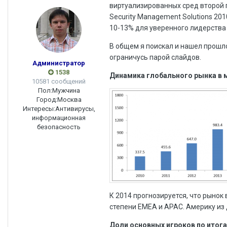
виртуализированных сред второй го
Security Management Solutions 201
10-13% для уверенного лидерства 
В общем я поискал и нашел прошло
ограничусь парой слайдов.
Администратор
1538
Динамика глобального рынка в
10581 сообщений
Пол:
Мужчина
Город:
Москва
Интересы:
Антивирусы,
информационная
безопасность
К 2014 прогнозируется, что рынок 
степени EMEA и APAC. Америку из 
Доли основных игроков по итога