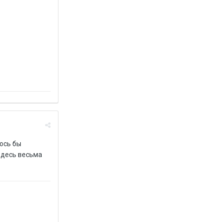
лось бы
 здесь весьма