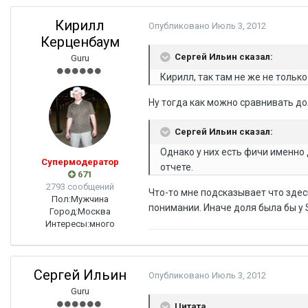
Кирилл
Опубликовано
Июль 3, 2012
Керценбаум
Сергей Ильин сказал:
Guru
Кирилл, так там не же не только
Ну тогда как можно сравнивать д
Сергей Ильин сказал:
Однако у них есть фичи именно
Супермодератор
отчете.
671
2793 сообщений
Что-то мне подсказывает что здес
Пол:
Мужчина
понимании. Иначе доля была бы у
Город:
Москва
Интересы:
много
Сергей Ильин
Опубликовано
Июль 3, 2012
Guru
Цитата