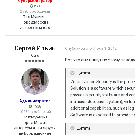
Супермодератор
671
2793 сообщений
Пол:
Мужчина
Город:
Москва
Интересы:
много
Сергей Ильин
Опубликовано
Июль 3, 2012
Guru
Вот что они пишут по этому поводу
Цитата
Virtualization Security is the proce
Solution is a software which secure
physical security software and com
Администратор
intrusion detection system), virtu
1538
additional capabilities, such as lo
10581 сообщений
Software is expected to provide s
Пол:
Мужчина
Город:
Москва
Интересы:
Антивирусы,
Цитата
информационная