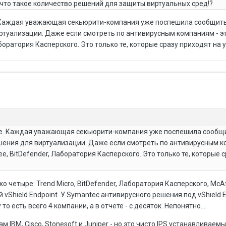
 что такое количество решений для защиты виртуальных сред!?
 Каждая уважающая секьюрити-компания уже поспешила сообщить
туализации. Даже если смотреть по антивирусным компаниям - это
боратория Касперского. Это только те, которые сразу приходят на у
же. Каждая уважающая секьюрити-компания уже поспешила сообщ
шения для виртуализации. Даже если смотреть по антивирусным к
ee, BitDefender, Лаборатория Касперского. Это только те, которые 
ко четыре: Trend Micro, BitDefender, Лаборатория Касперского, McA
 vShield Endpoint. У Symantec антивирусного решения под vShield E
то есть всего 4 компании, а в отчете - с десяток. Непонятно...
м IBM, Cisco, Stonesoft и Juniper - но это чисто IPS устанавливаем