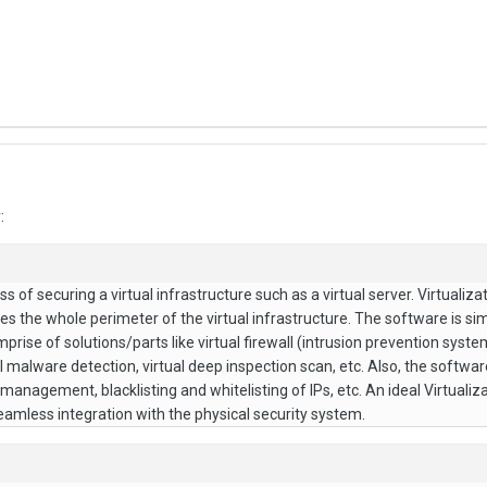
:
ss of securing a virtual infrastructure such as a virtual server. Virtualiza
s the whole perimeter of the virtual infrastructure. The software is simi
prise of solutions/parts like virtual firewall (intrusion prevention syst
al malware detection, virtual deep inspection scan, etc. Also, the softw
g management, blacklisting and whitelisting of IPs, etc. An ideal Virtualiz
eamless integration with the physical security system.