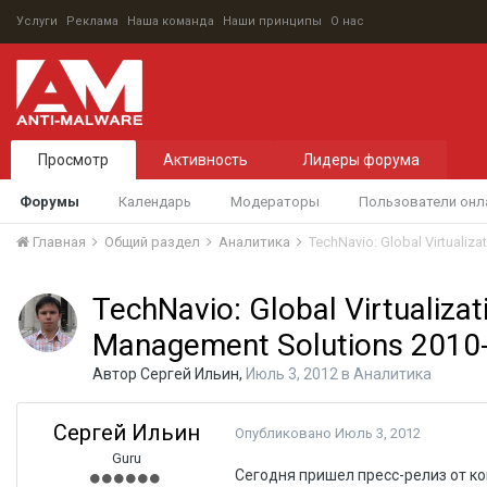
Услуги
Реклама
Наша команда
Наши принципы
О нас
Просмотр
Активность
Лидеры форума
Форумы
Календарь
Модераторы
Пользователи онл
Главная
Общий раздел
Аналитика
TechNavio: Global Virtualiz
TechNavio: Global Virtualizat
Management Solutions 2010
Автор
Сергей Ильин
,
Июль 3, 2012
в
Аналитика
Сергей Ильин
Опубликовано
Июль 3, 2012
Guru
Сегодня пришел пресс-релиз от ко