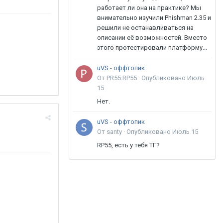
работает ли она на практике? Мы
внимательно изучили Phishman 2.35 и
решили не останавливаться на
описании её возможностей. Вместо
этого протестировали платформу...
uVS - оффтопик
От PR55.RP55 ·
Опубликовано
Июль
15
Нет.
uVS - оффтопик
От santy ·
Опубликовано
Июль 15
RP55, есть у тебя ТГ?