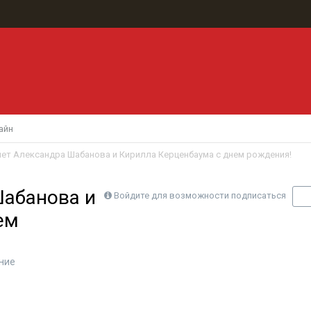
айн
ет Александра Шабанова и Кирилла Керценбаума с днем рождения!
Шабанова и
Войдите для возможности подписаться
П
ем
ние