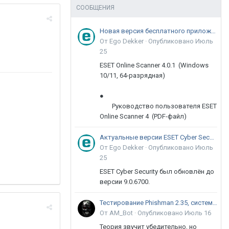
СООБЩЕНИЯ
Новая версия бесплатного приложения ESET Online Scanner доступна пользователям
От Ego Dekker ·
Опубликовано
Июль
25
ESET Online Scanner 4.0.1 (Windows
10/11, 64-разрядная)
●
Руководство пользователя ESET
Online Scanner 4 (PDF-файл)
Актуальные версии ESET Cyber Security 9
От Ego Dekker ·
Опубликовано
Июль
25
ESET Cyber Security был обновлён до
версии 9.0.6700.
Тестирование Phishman 2.35, системы повышения осведомлённости пользователей в сфере ИБ
От AM_Bot ·
Опубликовано
Июль 16
Теория звучит убедительно, но