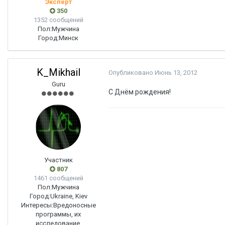
Эксперт
350
1352 сообщений
Пол:
Мужчина
Город:
Минск
K_Mikhail
Опубликовано
Июнь 13, 2012
Guru
С Днём рождения!
Участник
807
1461 сообщений
Пол:
Мужчина
Город:
Ukraine, Kiev
Интересы:
Вредоносные
программы, их
исследование.