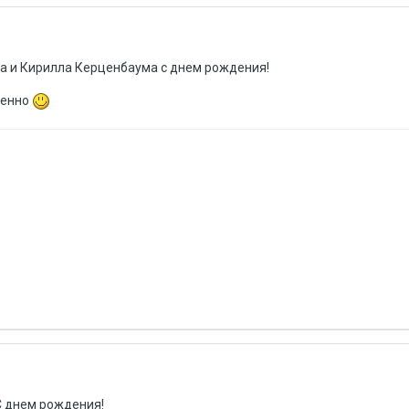
 и Кирилла Керценбаума с днем рождения!
венно
С днем рождения!