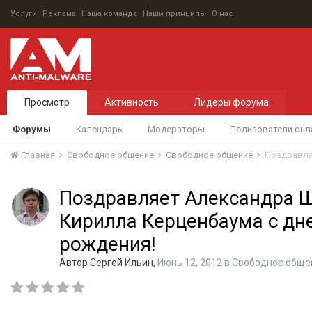
Услуги
Реклама
Наша команда
Наши принципы
О нас
Просмотр
Активность
Лидеры форума
Форумы
Календарь
Модераторы
Пользователи онл
Главная
Свободное общение
Свободное общение
Поздравля
Поздравляет Александра 
Кирилла Керценбаума с дн
рождения!
Автор
Сергей Ильин
,
Июнь 12, 2012
в
Свободное обще