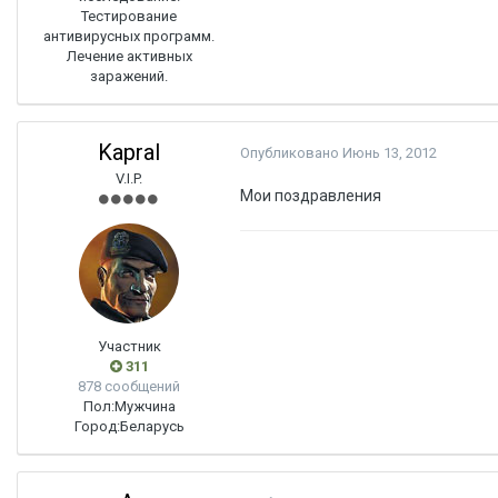
Тестирование
антивирусных программ.
Лечение активных
заражений.
Kapral
Опубликовано
Июнь 13, 2012
V.I.P.
Мои поздравления
Участник
311
878 сообщений
Пол:
Мужчина
Город:
Беларусь