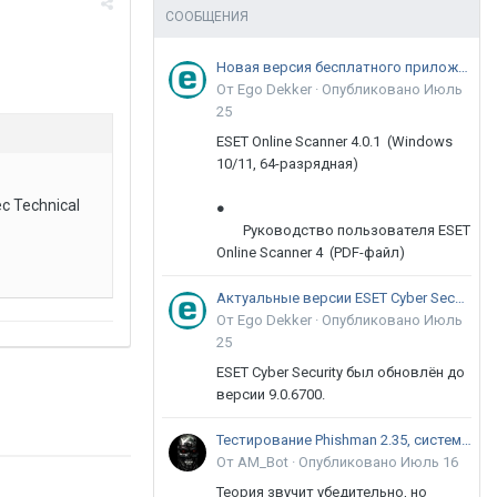
СООБЩЕНИЯ
Новая версия бесплатного приложения ESET Online Scanner доступна пользователям
От Ego Dekker ·
Опубликовано
Июль
25
ESET Online Scanner 4.0.1 (Windows
10/11, 64-разрядная)
ec Technical
●
Руководство пользователя ESET
Online Scanner 4 (PDF-файл)
Актуальные версии ESET Cyber Security 9
От Ego Dekker ·
Опубликовано
Июль
25
ESET Cyber Security был обновлён до
версии 9.0.6700.
Тестирование Phishman 2.35, системы повышения осведомлённости пользователей в сфере ИБ
От AM_Bot ·
Опубликовано
Июль 16
Теория звучит убедительно, но