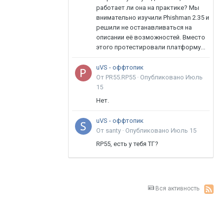
работает ли она на практике? Мы
внимательно изучили Phishman 2.35 и
решили не останавливаться на
описании её возможностей. Вместо
этого протестировали платформу...
uVS - оффтопик
От PR55.RP55 ·
Опубликовано
Июль
15
Нет.
uVS - оффтопик
От santy ·
Опубликовано
Июль 15
RP55, есть у тебя ТГ?
Вся активность