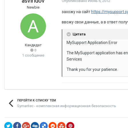
asviridov
Опубликовано
Июнь 6, 2012
Newbie
захожу на сайт
https://mysupport.
ввожу свои данные, а в ответ полу
Цитата
MySupport Application Error
Кандидат
0
The MySupport application has enc
1 сообщение
Services
Thank you for your patience.
ПЕРЕЙТИ К СПИСКУ ТЕМ
Symantec - комплексная информационная безопасность