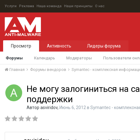
Услуги
Реклама
Наша команда
Наши принципы
О нас
Просмотр
Активность
Лидеры форума
Форумы
Календарь
Модераторы
Пользователи онл
Главная
Форумы вендоров
Symantec - комплексная информац
Не могу залогиниться на са
поддержки
Автор
asviridov
,
Июнь 6, 2012
в
Symantec - комплексн