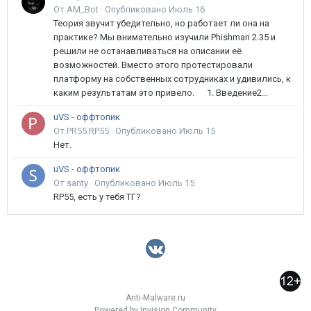
От AM_Bot ·
Опубликовано
Июль 16
Теория звучит убедительно, но работает ли она на
практике? Мы внимательно изучили Phishman 2.35 и
решили не останавливаться на описании её
возможностей. Вместо этого протестировали
платформу на собственных сотрудниках и удивились, к
каким результатам это привело. 1. Введение2...
uVS - оффтопик
От PR55.RP55 ·
Опубликовано
Июль 15
Нет.
uVS - оффтопик
От santy ·
Опубликовано
Июль 15
RP55, есть у тебя ТГ?
Anti-Malware.ru
Powered by Invision Community