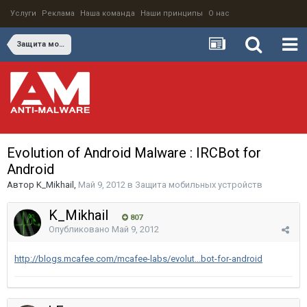
Услуги
Реклама
Наша команда
Наши принципы
О нас
Защита мобильных устройств
Evolution of Android Malware : IRCBot for
Android
Автор
K_Mikhail
,
Май 9, 2012
в
Защита мобильных устройств
K_Mikhail
807
Опубликовано
Май 9, 2012
http://blogs.mcafee.com/mcafee-labs/evolut...bot-for-android