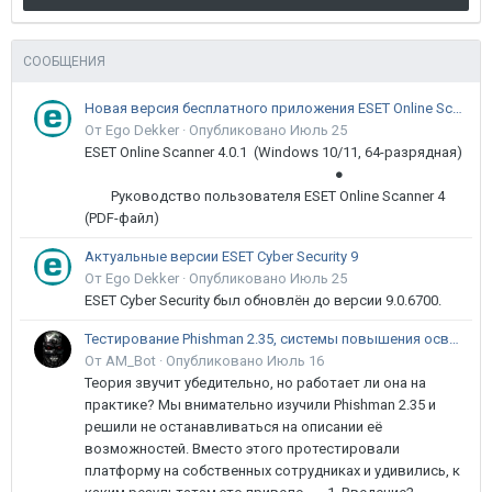
СООБЩЕНИЯ
Новая версия бесплатного приложения ESET Online Scanner доступна пользователям
От Ego Dekker ·
Опубликовано
Июль 25
ESET Online Scanner 4.0.1 (Windows 10/11, 64-разрядная)
●
Руководство пользователя ESET Online Scanner 4
(PDF-файл)
Актуальные версии ESET Cyber Security 9
От Ego Dekker ·
Опубликовано
Июль 25
ESET Cyber Security был обновлён до версии 9.0.6700.
Тестирование Phishman 2.35, системы повышения осведомлённости пользователей в сфере ИБ
От AM_Bot ·
Опубликовано
Июль 16
Теория звучит убедительно, но работает ли она на
практике? Мы внимательно изучили Phishman 2.35 и
решили не останавливаться на описании её
возможностей. Вместо этого протестировали
платформу на собственных сотрудниках и удивились, к