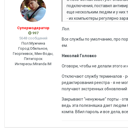
подключения, поставил антивиру
еще нескольким людям и у них т
- их компьютеры регулярно зар
Супермодератор
Лол.
997
5648 сообщений
Все службы по умолчанию, про пор
Пол:
Мужчина
ем.
Город:
Обильное,
Георгиевск, Мин-Воды,
Николай Головко
Пятигорск
Интересы:
Miranda IM
Оговори, чтобы не делали этого и 
Отключают службу терминалов - р
редактирования реестра - я не мо
получают экстренных обновлений 
Закрывают "ненужные" порты - отв
ведь эта полезняшка дает людям б
компа. Вбил пароль и все дела, вс