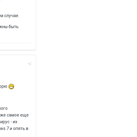
м случае.
лжны быть
ворю
вого
тоже самое еще
ирус - их
s 7 и опять в