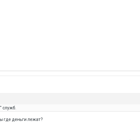
" служб.
ы где деньги лежат?