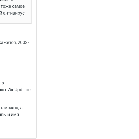
л тоже самое
ой антивирус
кажется, 2003-
го
ют WinUpd - не
ть можно, а
ппы и имя