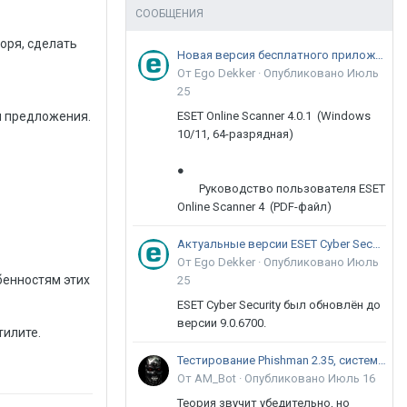
СООБЩЕНИЯ
оря, сделать
Новая версия бесплатного приложения ESET Online Scanner доступна пользователям
От Ego Dekker ·
Опубликовано
Июль
25
ESET Online Scanner 4.0.1 (Windows
и предложения.
10/11, 64-разрядная)
●
Руководство пользователя ESET
Online Scanner 4 (PDF-файл)
Актуальные версии ESET Cyber Security 9
От Ego Dekker ·
Опубликовано
Июль
обенностям этих
25
ESET Cyber Security был обновлён до
версии 9.0.6700.
тилите.
Тестирование Phishman 2.35, системы повышения осведомлённости пользователей в сфере ИБ
От AM_Bot ·
Опубликовано
Июль 16
Теория звучит убедительно, но