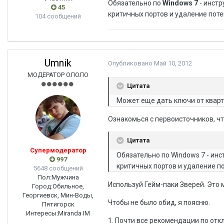
Обязательно по
Windows 7
- инст
45
критичных портов и удаление пот
104 сообщений
Umnik
Опубликовано
Май 10, 2012
МОДЕРАТОР ОЛОЛО
Цитата
Может еще дать ключи от кварт
Ознакомься с первоисточников, чт
Цитата
Супермодератор
Обязательно по Windows 7 - ин
997
критичных портов и удаление п
5648 сообщений
Пол:
Мужчина
Используй Гейм-паки Зверей. Это м
Город:
Обильное,
Георгиевск, Мин-Воды,
Чтобы не было обид, я поясню.
Пятигорск
Интересы:
Miranda IM
1. Почти все рекомендации по от