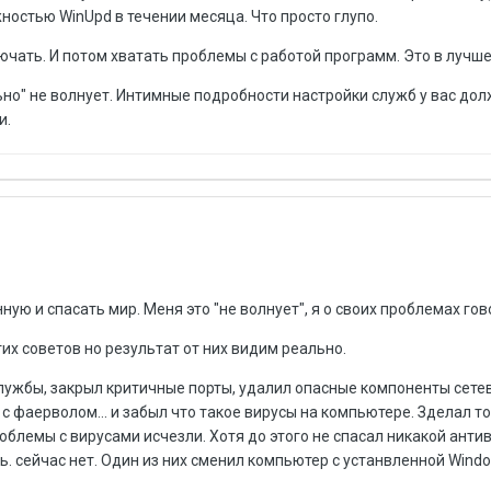
ностью WinUpd в течении месяца. Что просто глупо.
ючать. И потом хватать проблемы с работой программ. Это в лучше
ально" не волнует. Интимные подробности настройки служб у вас до
и.
ную и спасать мир. Меня это "не волнует", я о своих проблемах го
тих советов но результат от них видим реально.
лужбы, закрыл критичные порты, удалил опасные компоненты сете
с фаерволом... и забыл что такое вирусы на компьютере. Зделал 
блемы с вирусами исчезли. Хотя до этого не спасал никакой антив
 сейчас нет. Один из них сменил компьютер с устанвленной Window