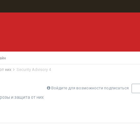
айн
от них
Security Advisory 4
Войдите для возможности подписаться
П
розы и защита от них