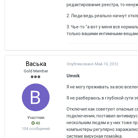
редактирование реестра, то ненуж
2. Люди ведь реально начнут откл
3. Чье-то "а вот у меня все норм
только вашими интимными вещам
Васька
Опубликовано
Май 10, 2012
Gold Member
Umnik
Я не могу преживать за всю вселен
Я не разбераюсь в глубокой сути э
Отключил как советуют опасные с
подключения, поставил антивирус 
Участник
нескольким людям и у них тоже про
45
104 сообщений
компьютеры регулярно заражались.
системе вирусная помойка.