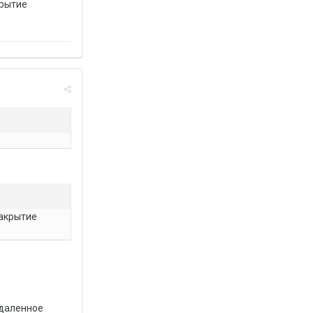
крытие
закрытие
удаленное