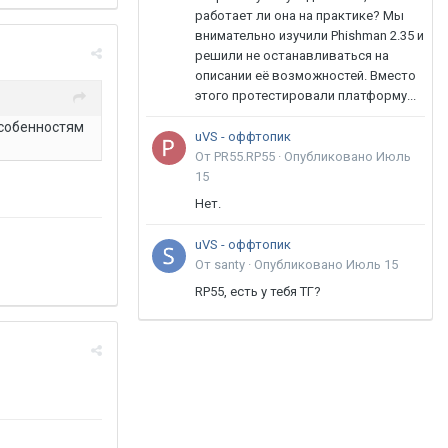
работает ли она на практике? Мы
внимательно изучили Phishman 2.35 и
решили не останавливаться на
описании её возможностей. Вместо
этого протестировали платформу...
особенностям
uVS - оффтопик
От PR55.RP55 ·
Опубликовано
Июль
15
Нет.
uVS - оффтопик
От santy ·
Опубликовано
Июль 15
RP55, есть у тебя ТГ?