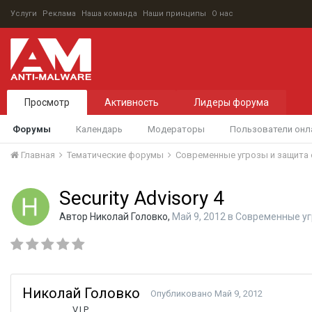
Услуги
Реклама
Наша команда
Наши принципы
О нас
Просмотр
Активность
Лидеры форума
Форумы
Календарь
Модераторы
Пользователи онл
Главная
Тематические форумы
Современные угрозы и защита 
Security Advisory 4
Автор
Николай Головко
,
Май 9, 2012
в
Современные уг
Николай Головко
Опубликовано
Май 9, 2012
V.I.P.