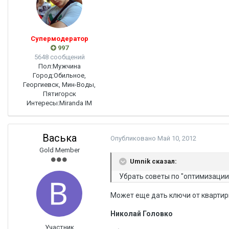
Супермодератор
997
5648 сообщений
Пол:
Мужчина
Город:
Обильное,
Георгиевск, Мин-Воды,
Пятигорск
Интересы:
Miranda IM
Васька
Опубликовано
Май 10, 2012
Gold Member
Umnik сказал:
Убрать советы по "оптимизации
Может еще дать ключи от квартир
Николай Головко
Участник