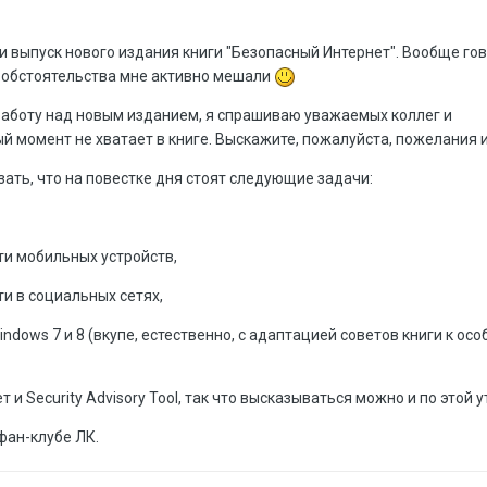
 выпуск нового издания книги "Безопасный Интернет". Вообще гов
о обстоятельства мне активно мешали
работу над новым изданием, я спрашиваю уважаемых коллег и
й момент не хватает в книге. Выскажите, пожалуйста, пожелания 
ать, что на повестке дня стоят следующие задачи:
ти мобильных устройств,
ти в социальных сетях,
dows 7 и 8 (вкупе, естественно, с адаптацией советов книги к ос
 и Security Advisory Tool, так что высказываться можно и по этой у
фан-клубе ЛК.