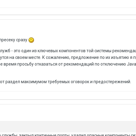
пресеку сразу
лужб - это один из ключевых компонентов той системы рекомендац
нутся на своем месте. К сожалению, предложение по их изъятию я п
вое время просьбу отказаться от рекомендаций по отключению Java
от раздел максимумом требуемых оговорок и предостережений.
 службы, закрыл критичные порты, удалил опасные компоненты се