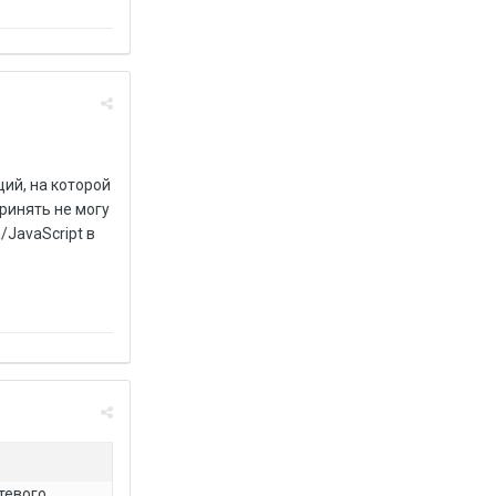
ий, на которой
ринять не могу
/JavaScript в
тевого