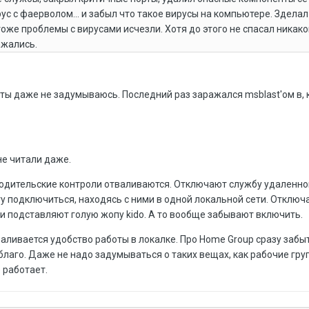
с с фаерволом... и забыл что такое вирусы на компьютере. Здела
оже проблемы с вирусами исчезли. Хотя до этого не спасал никак
ажались.
ты даже не задумываюсь. Последний раз заражался msblast'ом в, 
не читали даже.
одительские контроли отваливаются. Отключают службу удаленно
гу подключиться, находясь с ними в одной локальной сети. Отключа
и подставляют голую жопу kido. А то вообще забывают включить.
аливается удобство работы в локалке. Про Home Group сразу забы
лаго. Даже не надо задумываться о таких вещах, как рабочие гру
е работает.