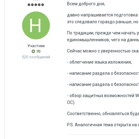
Всем доброго дня,
давно напрашивается подготовка и
это следовало гораздо раньше, н
По традиции, прежде чем начать 
единомышленников, чего на данны
Участник
Сейчас можно с уверенностью сказ
70
520 сообщений
- облегчение языка изложения,
- написание раздела о безопаснос
- написание раздела о безопаснос
- обзор защитных возможностей Win
ОС).
Соответственно, обновляться будет
P.S. Аналогичная тема открыта на 