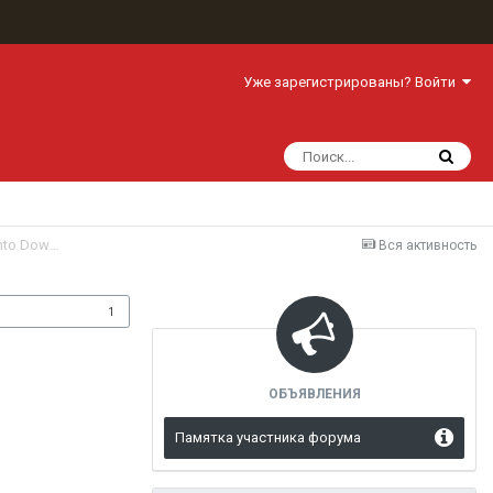
Уже зарегистрированы? Войти
Security Alert: Gamex Trojan Hides in Root-Required Apps – Tricking Users into Downloads
Вся активность
одписчики
1
ОБЪЯВЛЕНИЯ
Памятка участника форума