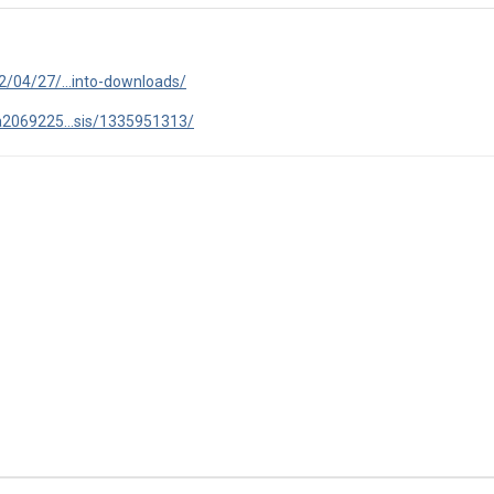
2/04/27/...into-downloads/
7a2069225...sis/1335951313/