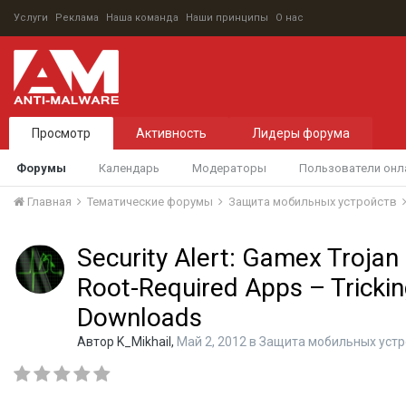
Услуги
Реклама
Наша команда
Наши принципы
О нас
Просмотр
Активность
Лидеры форума
Форумы
Календарь
Модераторы
Пользователи онл
Главная
Тематические форумы
Защита мобильных устройств
Security Alert: Gamex Trojan 
Root-Required Apps – Trickin
Downloads
Автор
K_Mikhail
,
Май 2, 2012
в
Защита мобильных устр