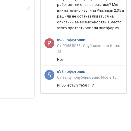
работает ли она на практике? Мы
внимательно изучили Phishman 2.35 и
решили не останавливаться на
описании её возможностей. Вместо
этого протестировали платформу...
uVS - оффтопик
От PR55.RP55 ·
Опубликовано
Июль
15
Нет.
uVS - оффтопик
От santy ·
Опубликовано
Июль 15
RP55, есть у тебя ТГ?