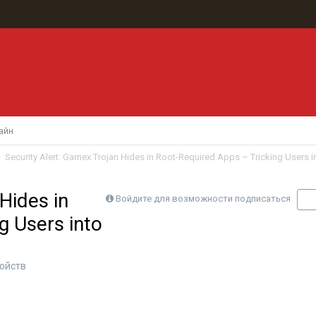
айн
Hides in
Войдите для возможности подписаться
П
g Users into
ойств