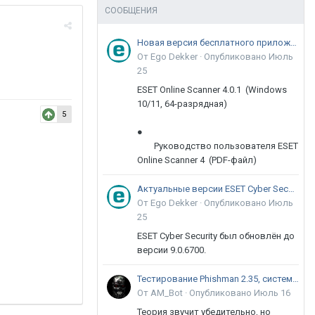
СООБЩЕНИЯ
Новая версия бесплатного приложения ESET Online Scanner доступна пользователям
От Ego Dekker ·
Опубликовано
Июль
25
ESET Online Scanner 4.0.1 (Windows
10/11, 64-разрядная)
5
●
Руководство пользователя ESET
Online Scanner 4 (PDF-файл)
Актуальные версии ESET Cyber Security 9
От Ego Dekker ·
Опубликовано
Июль
25
ESET Cyber Security был обновлён до
версии 9.0.6700.
Тестирование Phishman 2.35, системы повышения осведомлённости пользователей в сфере ИБ
От AM_Bot ·
Опубликовано
Июль 16
Теория звучит убедительно, но