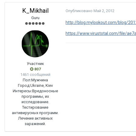
K_Mikhail
Опубликовано
Май 2, 2012
Guru
http://blog.mylookout.com/blog/201
https://www.virustotal.com/file/ae
Участник
807
1461 сообщений
Пол:
Мужчина
Город:
Ukraine, Kiev
Интересы:
Вредоносные
программы, их
исследование.
Тестирование
антивирусных программ.
Лечение активных
заражений.