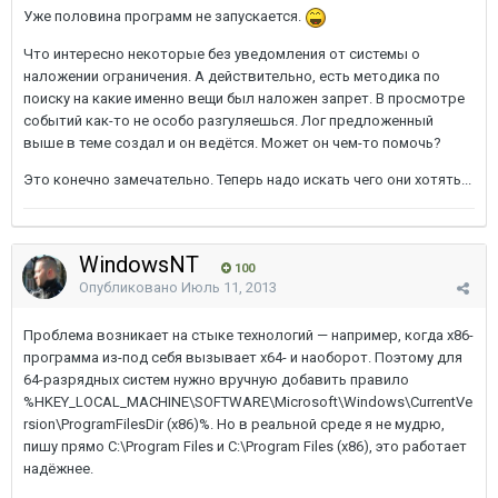
Уже половина программ не запускается.
Что интересно некоторые без уведомления от системы о
наложении ограничения. А действительно, есть методика по
поиску на какие именно вещи был наложен запрет. В просмотре
событий как-то не особо разгуляешься. Лог предложенный
выше в теме создал и он ведётся. Может он чем-то помочь?
Это конечно замечательно. Теперь надо искать чего они хотять...
WindowsNT
100
Опубликовано
Июль 11, 2013
Проблема возникает на стыке технологий — например, когда х86-
программа из-под себя вызывает х64- и наоборот. Поэтому для
64-разрядных систем нужно вручную добавить правило
%HKEY_LOCAL_MACHINE\SOFTWARE\Microsoft\Windows\CurrentVe
rsion\ProgramFilesDir (x86)%. Но в реальной среде я не мудрю,
пишу прямо C:\Program Files и C:\Program Files (x86), это работает
надёжнее.