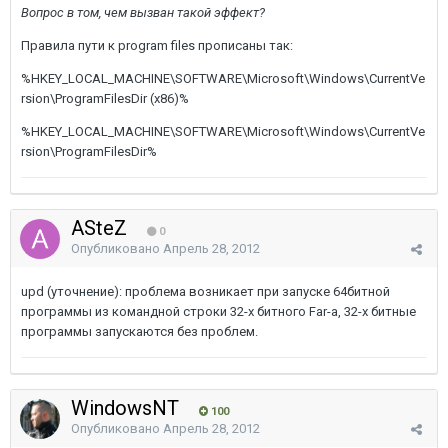
Вопрос в том, чем вызван такой эффект?
Правила пути к program files прописаны так:
%HKEY_LOCAL_MACHINE\SOFTWARE\Microsoft\Windows\CurrentVe
rsion\ProgramFilesDir (x86)%
%HKEY_LOCAL_MACHINE\SOFTWARE\Microsoft\Windows\CurrentVe
rsion\ProgramFilesDir%
ASteZ
0
Опубликовано
Апрель 28, 2012
upd (уточнение): проблема возникает при запуске 64битной
программы из командной строки 32-х битного Far-а, 32-х битные
программы запускаются без проблем.
WindowsNT
100
Опубликовано
Апрель 28, 2012