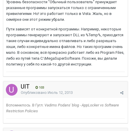
Уровень безопасности "Обычный пользователь" принуждает
указанные программы запускаться только с ограниченными
привилегиями. Но! это работает только в Vista. Жаль, но в
семёрке они этот режим убрали.
Пути зависят от конкретной программы. Например, некоторые
программы генерируют и запускают DLL из %Temp%, приходится
такие случаи индивидуально отлавливать и либо разрешать
хэши, либо конкретные имена файлов. Но таких программ очень
мало. В основном, всё прекрасно работает либо из Program Files,
либо из путей типа C:\MegaSuperSoftware. Похоже, вы делали
политику у себя по какой-то другой инструкции.
UIT
103
Опубликовано
Июль 12, 2013
Вспомнилось. В Гугл:
Vadims Podans' blog - AppLocker vs Software
Restriction Policies