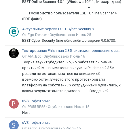
ESET Online Scanner 4.0.1 (Windows 10/11, 64-разрядная)
●
Руководство пользователя ESET Online Scanner 4
(PDF-файл)
Актуальные версии ESET Cyber Security 9
От Ego Dekker ·
Опубликовано
Июль 25
ESET Cyber Security был обновлён до версии 9.0.6700.
Тестирование Phishman 2.35, системы повышения осведомлённости пользователей в сфере ИБ
От AM_Bot ·
Опубликовано
Июль 16
Теория звучит убедительно, но работает ли она на
практике? Мы внимательно изучили Phishman 2.35 и
решили не останавливаться на описании её
возможностей. Вместо этого протестировали
платформу на собственных сотрудниках и удивились, к
каким результатам это привело. 1. Введение2...
uVS - оффтопик
От PR55.RP55 ·
Опубликовано
Июль 15
Нет.
uVS - оффтопик
От santy ·
Опубликовано
Июль 15