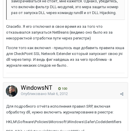
заморачиваться не стоит, мне кажется. Однако, убедитесь,
что включён фильтр DLL-модулей, это мера защиты номер
раз от запуска DLL через команду rundll и от DLL Hijacking.
Спасибо. Я его отключил в свое время из за того что
отказывался запукаться NetBeans (видимо оно было из за
некорректной отработки пути через регистри)
После того как включил - пришлось еще добавить правила хэша
для CheckPoint SSL Network Extender который запускает свою jni
dll через temp. И ведь фиг найдешь из за чего проблема - в
журнале никаких следов не было..
WindowsNT
100
Опубликовано
Май 6, 2012
Для подробного отчёта исполнения правил SRP, включая
обработку dll, нужно включить журналирование в реестре:
HKLM\Software\Policies\Microsoft\Windows\Safer\CodeIdentifiers