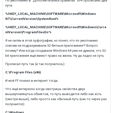
По умолчанию в "Дополнительных правилах" SPR прописаны два
пути:
%HKEY_LOCAL_MACHINE\SOFTWARE\Microsoft\Windows
NT\CurrentVersion\SystemRoot%
%HKEY_LOCAL_MACHINE\SOFTWARE\Microsoft\Windows\Curre
ntVersion\ProgramFilesDir%
Я не силён в этой орфографии, но понял, что по умолчанию
совсем не подразумевали 32-битные приложения?! Вопрос
почему? Или когда создавали Windows-64 уже не думали, что 32-
bit приложения ещё имеют право на жизнь. Ну да ладно не суть.
Прописал путь так (и так получилось):
C:\Program Files (x86)
И мой FF поехал в интернет тогда.
Что ещё интересно когда смотришь свойства двух
вышеупомянутых объектов, то путь выводится либо как есть
(смотри выше), либо просто как обычный путь (как-то через раз
получается):
C:\Windows