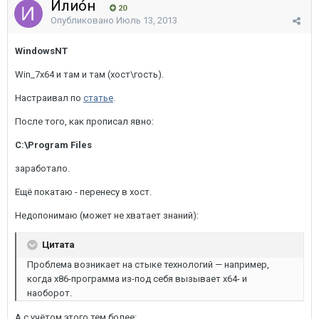
Илио́н
20
Опубликовано
Июль 13, 2013
WindowsNT
Win_7x64 и там и там (хост\гость).
Настраивал по
статье
.
После того, как прописал явно:
C:\Program Files
заработало.
Ещё покатаю - перенесу в хост.
Недопонимаю (может не хватает знаний):
Цитата
Проблема возникает на стыке технологий — например,
когда х86-программа из-под себя вызывает х64- и
наоборот.
А с учётом этого тем более: