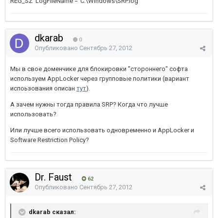
REG_SZ 'LogFileName'=”C:\Windows\SRP.log”
dkarab
0
Опубликовано
Сентябрь 27, 2012
Мы в свое доменчике для блокировки "стороннего" софта
используем AppLocker через групповые политики (вариант
испоьзования описан
тут
).
А зачем нужны тогда правила SRP? Когда что лучше
использовать?
Или лучше всего использовать одновременно и AppLocker и
Software Restriction Policy?
Dr. Faust
62
Опубликовано
Сентябрь 27, 2012
dkarab сказал: