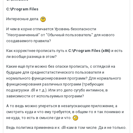
C:\Program Files
Интересные дела.
И чем в корне отличается Уровень безопасности
"Неограниченный" от "Обычный пользователь" для нового
создаваемого правила?
Как корректнее прописать путь к
C:\Program Files (x86)
и есть
ли вообще разница в этом?
Какие ещё пути можно без опаски прописать, с оглядкой на
будущее для среднестатистического пользователя и
нормального функционирования программ? Для нормального
функционирования различных программ (требующих
подзагрузки .dll и т.д.). Или это дело сугубо интимное, в
зависимости от используемых программ?
А то ведь можно упереться в незапускающее приложение, а
смотреть куда и что ему требуется, в общем-то я так понимаю и
не куда, то есть в смысле где и что.
Ведь политика применена и к .dll-кам в том числе. Да и не только.