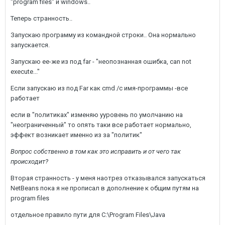
"program files" и windows..
Теперь странность..
Запускаю программу из командной строки.. Она нормально
запускается.
Запускаю ее-же из под far - "неопознанная ошибка, can not
execute..."
Если запускаю из под Far как cmd /c имя-программы -все
работает
если в "политиках" изменяю ууровень по умолчанию на
"неограниченный" то опять таки все работает нормально,
эффект возникает именно из за "политик"
Вопрос собственно в том как это исправить и от чего так
происходит?
Вторая странность - у меня наотрез отказывался запускаться
NetBeans пока я не прописал в дополнение к общим путям на
program files
отдельное правило пути для C:\Program Files\Java