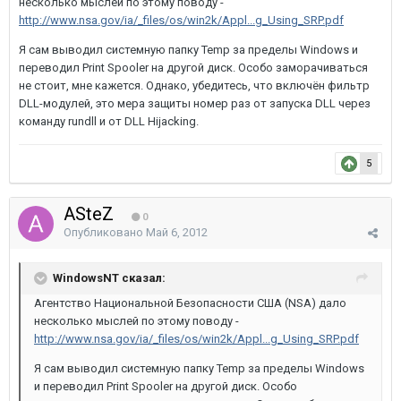
несколько мыслей по этому поводу -
http://www.nsa.gov/ia/_files/os/win2k/Appl...g_Using_SRP.pdf
Я сам выводил системную папку Temp за пределы Windows и
переводил Print Spooler на другой диск. Особо заморачиваться
не стоит, мне кажется. Однако, убедитесь, что включён фильтр
DLL-модулей, это мера защиты номер раз от запуска DLL через
команду rundll и от DLL Hijacking.
5
ASteZ
0
Опубликовано
Май 6, 2012
WindowsNT сказал:
Агентство Национальной Безопасности США (NSA) дало
несколько мыслей по этому поводу -
http://www.nsa.gov/ia/_files/os/win2k/Appl...g_Using_SRP.pdf
Я сам выводил системную папку Temp за пределы Windows
и переводил Print Spooler на другой диск. Особо