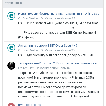
СООБЩЕНИЯ
Новая версия бесплатного приложения ESET Online Scanner доступна пользователям
От Ego Dekker ·
Опубликовано
Июль 25
ESET Online Scanner 4.0.1 (Windows 10/11, 64-разрядная)
●
Руководство пользователя ESET Online Scanner 4
(PDF-файл)
Актуальные версии ESET Cyber Security 9
От Ego Dekker ·
Опубликовано
Июль 25
ESET Cyber Security был обновлён до версии 9.0.6700.
Тестирование Phishman 2.35, системы повышения осведомлённости пользователей в сфере ИБ
От AM_Bot ·
Опубликовано
Июль 16
Теория звучит убедительно, но работает ли она на
практике? Мы внимательно изучили Phishman 2.35 и
решили не останавливаться на описании её
возможностей. Вместо этого протестировали
платформу на собственных сотрудниках и удивились, к
каким результатам это привело. 1. Введение2...
uVS - оффтопик