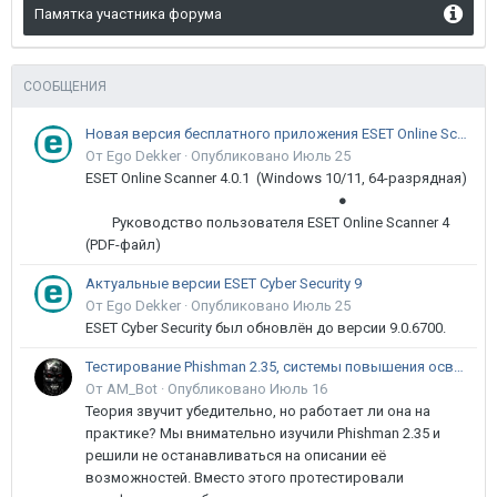
Памятка участника форума
СООБЩЕНИЯ
Новая версия бесплатного приложения ESET Online Scanner доступна пользователям
От Ego Dekker ·
Опубликовано
Июль 25
ESET Online Scanner 4.0.1 (Windows 10/11, 64-разрядная)
●
Руководство пользователя ESET Online Scanner 4
(PDF-файл)
Актуальные версии ESET Cyber Security 9
От Ego Dekker ·
Опубликовано
Июль 25
ESET Cyber Security был обновлён до версии 9.0.6700.
Тестирование Phishman 2.35, системы повышения осведомлённости пользователей в сфере ИБ
От AM_Bot ·
Опубликовано
Июль 16
Теория звучит убедительно, но работает ли она на
практике? Мы внимательно изучили Phishman 2.35 и
решили не останавливаться на описании её
возможностей. Вместо этого протестировали