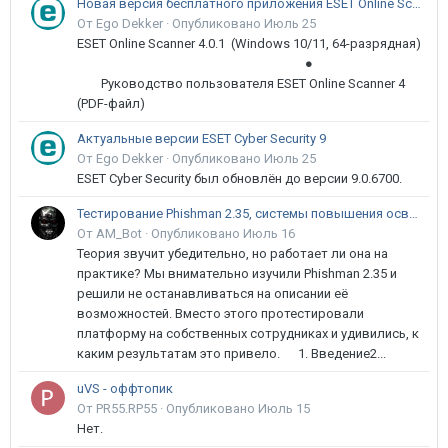
Новая версия бесплатного приложения ESET Online Scanner доступна пользователям
От Ego Dekker ·
Опубликовано
Июль 25
ESET Online Scanner 4.0.1 (Windows 10/11, 64-разрядная)
●
Руководство пользователя ESET Online Scanner 4
(PDF-файл)
Актуальные версии ESET Cyber Security 9
От Ego Dekker ·
Опубликовано
Июль 25
ESET Cyber Security был обновлён до версии 9.0.6700.
Тестирование Phishman 2.35, системы повышения осведомлённости пользователей в сфере ИБ
От AM_Bot ·
Опубликовано
Июль 16
Теория звучит убедительно, но работает ли она на
практике? Мы внимательно изучили Phishman 2.35 и
решили не останавливаться на описании её
возможностей. Вместо этого протестировали
платформу на собственных сотрудниках и удивились, к
каким результатам это привело. 1. Введение2...
uVS - оффтопик
От PR55.RP55 ·
Опубликовано
Июль 15
Нет.