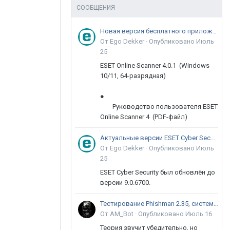
СООБЩЕНИЯ
Новая версия бесплатного приложения ESET Online Scanner доступна пользователям
От Ego Dekker ·
Опубликовано
Июль
25
ESET Online Scanner 4.0.1 (Windows
10/11, 64-разрядная)
●
Руководство пользователя ESET
Online Scanner 4 (PDF-файл)
Актуальные версии ESET Cyber Security 9
От Ego Dekker ·
Опубликовано
Июль
25
ESET Cyber Security был обновлён до
версии 9.0.6700.
Тестирование Phishman 2.35, системы повышения осведомлённости пользователей в сфере ИБ
От AM_Bot ·
Опубликовано
Июль 16
Теория звучит убедительно, но