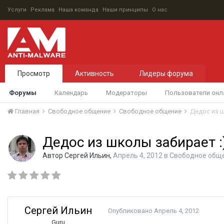
Услуги
Реклама
Наша команда
Наши принципы
О нас
Просмотр
Активность
Лидеры форума
Форумы
Календарь
Модераторы
Пользователи онл
Главная
Свободное общение
Свободное общение
Дедос из ш
Дедос из школы забирает :
Автор
Сергей Ильин
,
Апрель 4, 2012
в
Свободное общ
Сергей Ильин
Опубликовано
Апрель 4, 2012
Guru