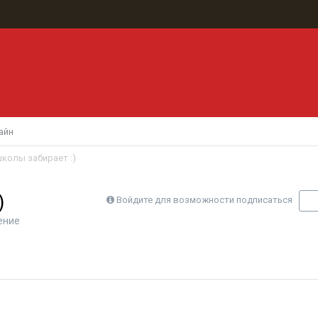
айн
колы забирает :)
)
Войдите для возможности подписаться
П
ение