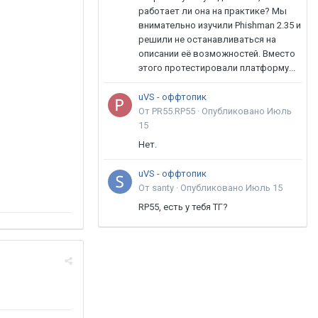
работает ли она на практике? Мы
внимательно изучили Phishman 2.35 и
решили не останавливаться на
описании её возможностей. Вместо
этого протестировали платформу...
uVS - оффтопик
От PR55.RP55 ·
Опубликовано
Июль
15
Нет.
uVS - оффтопик
От santy ·
Опубликовано
Июль 15
RP55, есть у тебя ТГ?