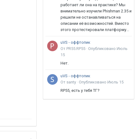
работает ли она на практике? Мы
внимательно изучили Phishman 2.35 и
решили не останавливаться на
описании её возможностей. Вместо
этого протестировали платформу...
uVS - оффтопик
От PR55.RP55 ·
Опубликовано
Июль
15
Нет.
uVS - оффтопик
От santy ·
Опубликовано
Июль 15
RP55, есть у тебя ТГ?