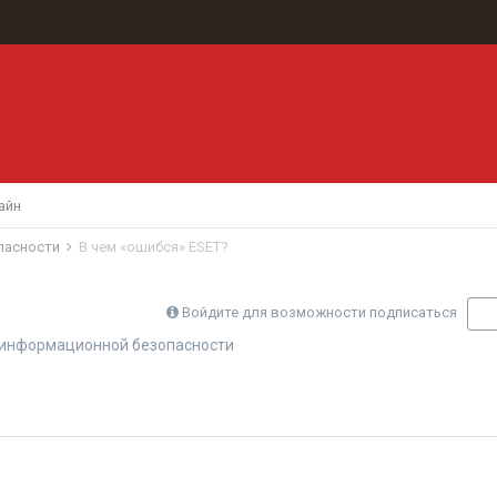
айн
пасности
В чем «ошибся» ESET?
Войдите для возможности подписаться
П
 информационной безопасности