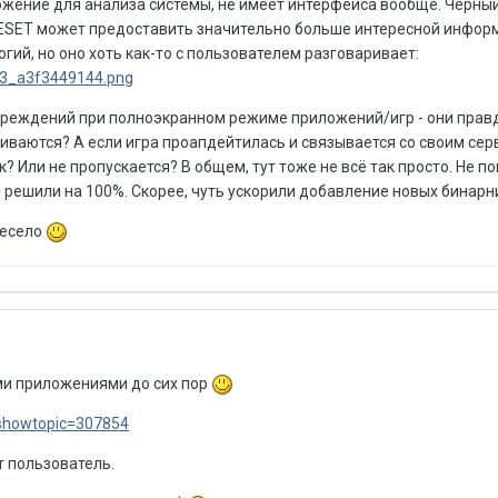
иложение для анализа системы, не имеет интерфейса вообще. Чёрны
т ESET может предоставить значительно больше интересной информ
огий, но оно хоть как-то с пользователем разговаривает:
383_a3f3449144.png
еждений при полноэкранном режиме приложений/игр - они правд
ваются? А если игра проапдейтилась и связывается со своим серв
 Или не пропускается? В общем, тут тоже не всё так просто. Не по
 решили на 100%. Скорее, чуть ускорили добавление новых бинарн
весело
ыми приложениями до сих пор
?showtopic=307854
т пользователь.