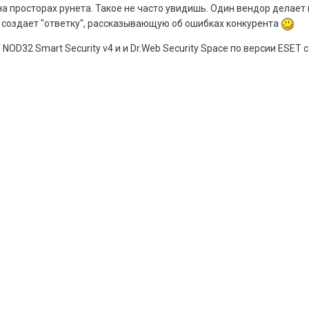
 просторах рунета. Такое не часто увидишь. Один вендор делает 
й создает "ответку", рассказывающую об ошибках конкурента
NOD32 Smart Security v4 и и Dr.Web Security Space по версии ESET 