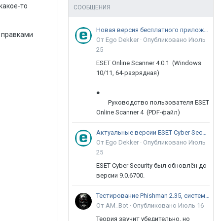
какое-то
СООБЩЕНИЯ
Новая версия бесплатного приложения ESET Online Scanner доступна пользователям
с правками
От Ego Dekker ·
Опубликовано
Июль
25
ESET Online Scanner 4.0.1 (Windows
10/11, 64-разрядная)
●
Руководство пользователя ESET
Online Scanner 4 (PDF-файл)
Актуальные версии ESET Cyber Security 9
От Ego Dekker ·
Опубликовано
Июль
25
ESET Cyber Security был обновлён до
версии 9.0.6700.
Тестирование Phishman 2.35, системы повышения осведомлённости пользователей в сфере ИБ
От AM_Bot ·
Опубликовано
Июль 16
Теория звучит убедительно, но