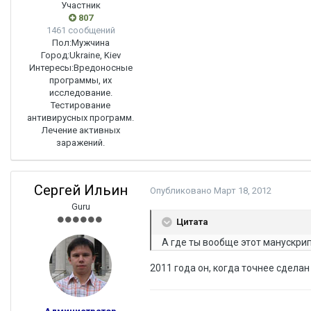
Участник
807
1461 сообщений
Пол:
Мужчина
Город:
Ukraine, Kiev
Интересы:
Вредоносные
программы, их
исследование.
Тестирование
антивирусных программ.
Лечение активных
заражений.
Сергей Ильин
Опубликовано
Март 18, 2012
Guru
Цитата
А где ты вообще этот манускрип
2011 года он, когда точнее сделан