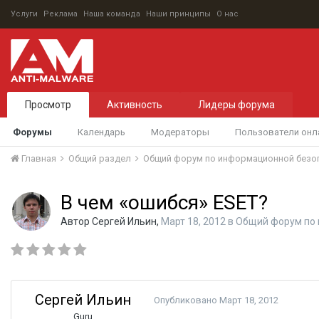
Услуги
Реклама
Наша команда
Наши принципы
О нас
Просмотр
Активность
Лидеры форума
Форумы
Календарь
Модераторы
Пользователи онл
Главная
Общий раздел
Общий форум по информационной безо
В чем «ошибся» ESET?
Автор
Сергей Ильин
,
Март 18, 2012
в
Общий форум по
Сергей Ильин
Опубликовано
Март 18, 2012
Guru