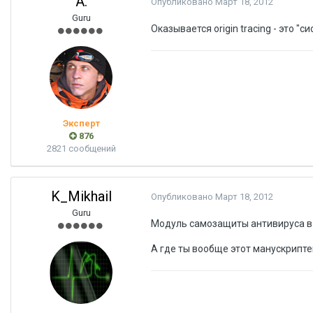
A.
Опубликовано
Март 18, 2012
Guru
Оказывается origin tracing - это "
Эксперт
876
2821 сообщений
K_Mikhail
Опубликовано
Март 18, 2012
Guru
Модуль самозащиты антивируса в D
А где ты вообще этот манускрипте