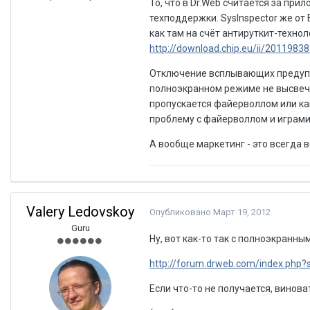
То, что в Dr.Web считается за пр
техподдержки. SysInspector же о
как там на счёт антируткит-технол
http://download.chip.eu/ii/201198
Отключение всплывающих предупр
полноэкранном режиме не высвечи
пропускается файерволлом или как?
проблему с файерволлом и играми
А вообще маркетинг - это всегда 
Valery Ledovskoy
Опубликовано
Март 19, 2012
Guru
Ну, вот как-то так с полноэкранн
http://forum.drweb.com/index.php
Если что-то не получается, винова