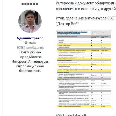
Интересный документ обнаружил на
сравнения в свою пользу, а друго
Итак, сравнение антивирусов ESET 
"Доктор Веб"
Администратор
1538
10581 сообщений
Пол:
Мужчина
Город:
Москва
Интересы:
Антивирусы,
информационная
безопасность
ESET_mistake.pdf