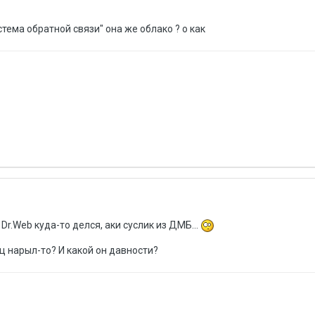
система обратной связи" она же облако ? о как
r.Web куда-то делся, аки суслик из ДМБ...
ц нарыл-то? И какой он давности?