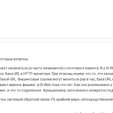
которые вопросы.
ет начинаться (и часто начинается) с почтового клиента. А у Dr.W
, база URL в HTTP-мониторе. При этом мы знаем, что то, что каса
зой URL. Фишинговые ссылки могут меняться раз в час, база URL 
ают именно фишинг, в Dr.Web пока что нет. Как оно реализовано у 
шинг, а что-то отдалённое. Функционала, заточенного конкретно под
начно системой обратной связи. По крайней мере, непосредственно