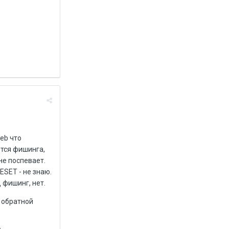
eb что
ется фишинга,
не поспевает.
ESET - не знаю.
 фишинг, нет.
й обратной