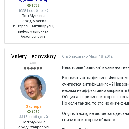
Администратор
1538
10581 сообщений
Пол:
Мужчина
Город:
Москва
Интересы:
Антивирусы,
информационная
безопасность
Valery Ledovskoy
Опубликовано
Март 18, 2012
Guru
Некоторые "ошибки" вызывают не
Вот взять анти-фишинг. Фишинг мож
считается антифишингом? Наверное
весьма неэффективно закрывать ба
Общих алгоритмов, которые отвеив
Но если так же, то это не анти-фи
Эксперт
1082
OriginsTracing не является одноз
3315 сообщений
связи с некоторым облаком.
Пол:
Мужчина
Город:
Ставрополь