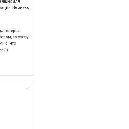
й ящик для
ации. Не знаю,
а теперь в
ером, то сразу
мню, что
иков.