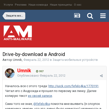
Услуги
Реклама
Наша команда
Наши принципы
О нас
Защита мобильных устройств
Drive-by-download в Android
Автор
Umnik
,
Февраль 22, 2012
в
Защита мобильных устройств
Umnik
997
Опубликовано
Февраль 22, 2012
Началось все с этого треда:
http://juick.com/fefelo4ka/1770191
.
Читал его с Андроида и прошел по первому же линку. Далее
копирую текст
из своей записи
.
Сама того не зная,
@fefelo4ka
помогла мне выявить (я слоупок
наверняка, уверен, что это давно было известно) уязвимость в