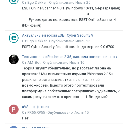
От Ego Dekker ·
Опубликовано
Июль 25
ESET Online Scanner 4.0.1 (Windows 10/11, 64-разрядная)
●
Руководство пользователя ESET Online Scanner 4
(PDF-файл)
Актуальные версии ESET Cyber Security 9
От Ego Dekker ·
Опубликовано
Июль 25
ESET Cyber Security был обновлён до версии 9.0.6700.
Тестирование Phishman 2.35, системы повышения осведомлённости пользователей в сфере ИБ
От AM_Bot ·
Опубликовано
Июль 16
Теория звучит убедительно, но работает ли она на
практике? Мы внимательно изучили Phishman 2.35 и
решили не останавливаться на описании её
возможностей. Вместо этого протестировали
платформу на собственных сотрудниках и удивились, к
каким результатам это привело. 1. Введение2...
uVS - оффтопик
От PR55.RP55 ·
Опубликовано
Июль 15
Нет.