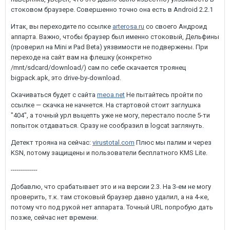
стоковом браузере. Совершенно точно она есть в Android 2.2.1
Итак, вы переходите по ссылке
arterosa.ru
со своего Андроид
аппарта. Важно, чтобы браузер был именно стоковый, Дельфины
(проверил на Mini и Pad Beta) уязвимости не подвержены. При
переходе на сайт вам на флешку (конкретно
/mnt/sdcard/download/) сам по себе скачается троянец
bigpack.apk, это drive-by-download.
Скачиваться будет с сайта
meoa.net
Не пытайтесь пройти по
ссылке — скачка не начнется. На стартовой стоит заглушка
"404", а точный урл выцепть уже не могу, перестало после 5-ти
попыток отдаваться. Сразу не сообразил в logcat заглянуть.
Детект трояна на сейчас:
virustotal.com
Плюс мы палим и через
KSN, потому защищены и пользователи бесплатного KMS Lite.
-------------
Добавлю, что срабатывает это и на версии 2.3. На 3-ем не могу
проверить, т.к. там стоковый браузер давно удалил, а на 4-ке,
потому что под рукой нет аппарата. Точный URL попробую дать
позже, сейчас нет времени.