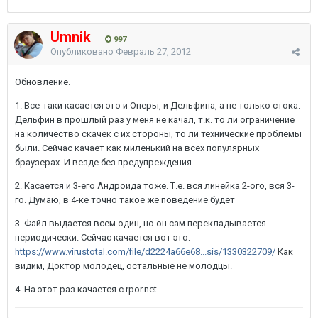
Umnik
997
Опубликовано
Февраль 27, 2012
Обновление.
1. Все-таки касается это и Оперы, и Дельфина, а не только стока.
Дельфин в прошлый раз у меня не качал, т.к. то ли ограничение
на количество скачек с их стороны, то ли технические проблемы
были. Сейчас качает как миленький на всех популярных
браузерах. И везде без предупреждения
2. Касается и 3-его Андроида тоже. Т.е. вся линейка 2-ого, вся 3-
го. Думаю, в 4-ке точно такое же поведение будет
3. Файл выдается всем один, но он сам перекладывается
периодически. Сейчас качается вот это:
https://www.virustotal.com/file/d2224a66e68...sis/1330322709/
Как
видим, Доктор молодец, остальные не молодцы.
4. На этот раз качается с rpor.net