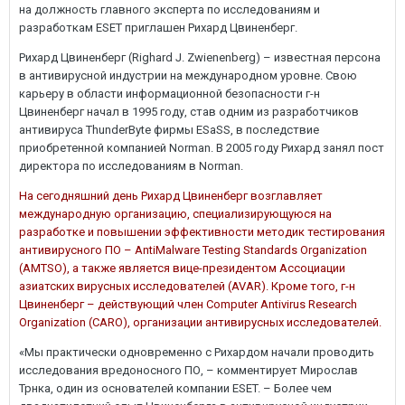
на должность главного эксперта по исследованиям и
разработкам ESET приглашен Рихард Цвиненберг.
Рихард Цвиненберг (Righard J. Zwienenberg) – известная персона
в антивирусной индустрии на международном уровне. Свою
карьеру в области информационной безопасности г-н
Цвиненберг начал в 1995 году, став одним из разработчиков
антивируса ThunderByte фирмы ESaSS, в последствие
приобретенной компанией Norman. В 2005 году Рихард занял пост
директора по исследованиям в Norman.
На сегодняшний день Рихард Цвиненберг возглавляет
международную организацию, специализирующуюся на
разработке и повышении эффективности методик тестирования
антивирусного ПО – AntiMalware Testing Standards Organization
(AMTSO), а также является вице-президентом Ассоциации
азиатских вирусных исследователей (AVAR). Кроме того, г-н
Цвиненберг – действующий член Computer Antivirus Research
Organization (CARO), организации антивирусных исследователей.
«Мы практически одновременно с Рихардом начали проводить
исследования вредоносного ПО, – комментирует Мирослав
Трнка, один из основателей компании ESET. – Более чем