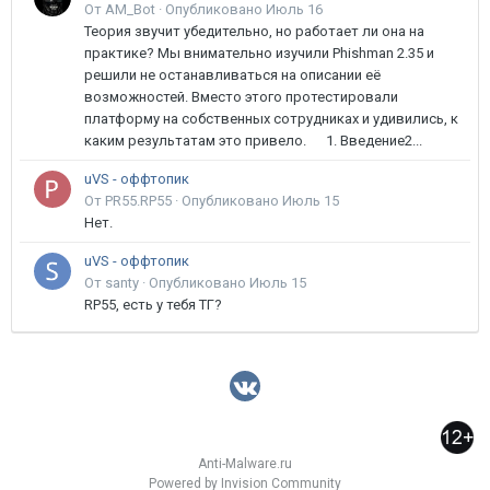
От AM_Bot ·
Опубликовано
Июль 16
Теория звучит убедительно, но работает ли она на
практике? Мы внимательно изучили Phishman 2.35 и
решили не останавливаться на описании её
возможностей. Вместо этого протестировали
платформу на собственных сотрудниках и удивились, к
каким результатам это привело. 1. Введение2...
uVS - оффтопик
От PR55.RP55 ·
Опубликовано
Июль 15
Нет.
uVS - оффтопик
От santy ·
Опубликовано
Июль 15
RP55, есть у тебя ТГ?
Anti-Malware.ru
Powered by Invision Community