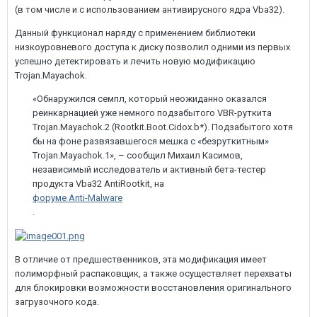
(в том числе и с использованием антивирусного ядра Vba32).
Данный функционал наряду с применением библиотеки
низкоуровневого доступа к диску позволил одними из первых
успешно детектировать и лечить новую модификацию
Trojan.Mayachok.
«Обнаружился семпл, который неожиданно оказался
реинкарнацией уже немного подзабытого VBR-руткита
Trojan.Mayachok.2 (Rootkit.Boot.Cidox.b*). Подзабытого хотя
бы на фоне развязавшегося мешка с «безруткитным»
Trojan.Mayachok.1», – сообщил Михаил Касимов,
независимый исследователь и активный бета-тестер
продукта Vba32 AntiRootkit, на
форуме Anti-Malware
.
В отличие от предшественников, эта модификация имеет
полиморфный распаковщик, а также осуществляет перехваты
для блокировки возможности восстановления оригинального
загрузочного кода.