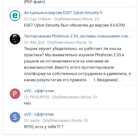
(PDF-файл)
Актуальные версии ESET Cyber Security 9
От Ego Dekker ·
Опубликовано
Июль 25
ESET Cyber Security был обновлён до версии 9.0.6700.
Тестирование Phishman 2.35, системы повышения осведомлённости пользователей в сфере ИБ
От AM_Bot ·
Опубликовано
Июль 16
Теория звучит убедительно, но работает ли она на
практике? Мы внимательно изучили Phishman 2.35 и
решили не останавливаться на описании её
возможностей. Вместо этого протестировали
платформу на собственных сотрудниках и удивились, к
каким результатам это привело. 1. Введение2...
uVS - оффтопик
От PR55.RP55 ·
Опубликовано
Июль 15
Нет.
uVS - оффтопик
От santy ·
Опубликовано
Июль 15
RP55, есть у тебя ТГ?