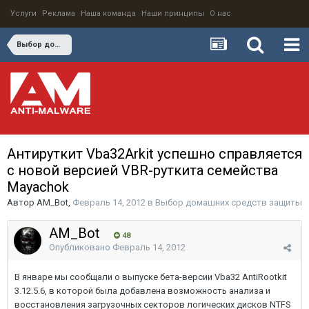
Услуги
Реклама
Наша команда
Наши принципы
О нас
Выбор домашних средств защиты
Антируткит Vba32Arkit успешно справляется
с новой версией VBR-руткита семейства
Mayachok
Автор
AM_Bot
,
Февраль 14, 2012
в
Выбор домашних средств защиты
AM_Bot
48
Опубликовано
Февраль 14, 2012
В январе мы сообщали о выпуске бета-версии Vba32 AntiRootkit
3.12.5.6, в которой была добавлена возможность анализа и
восстановления загрузочных секторов логических дисков NTFS